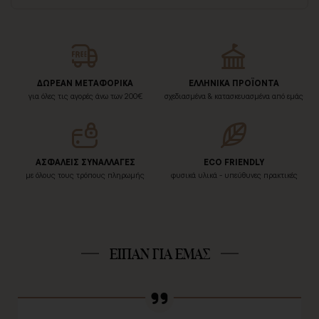
ΔΩΡΕΑΝ ΜΕΤΑΦΟΡΙΚΑ
ΕΛΛΗΝΙΚΑ ΠΡΟΪΟΝΤΑ
για όλες τις αγορές άνω των 200€
σχεδιασμένα & κατασκευασμένα από εμάς
ΑΣΦΑΛΕΙΣ ΣΥΝΑΛΛΑΓΕΣ
ECO FRIENDLY
με όλους τους τρόπους πληρωμής
φυσικά υλικά - υπεύθυνες πρακτικές
ΕΙΠΑΝ ΓΙΑ ΕΜΑΣ