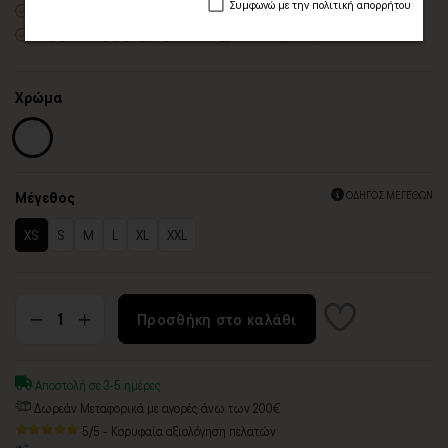
Συμφωνώ με την πολιτική απορρήτου
Eco friendly εκτύπωση
απευθείας στο ύφασμα
Όψη και υφή ζωγραφιστού σχεδίου
- όχι στάμπα
Χρώμα
Μέγεθος
ΟΔΗΓΟΣ ΜΕΓΕΘΩΝ
XS
S
M
L
XL
XXL
Προσθήκη στο καλάθι
Αποστολή σε 3-5 ημέρες
Δωρεάν Μεταφορικά με αγορές άνω των 200€
5/5 - Κορυφαία αξιολόγηση πελατών