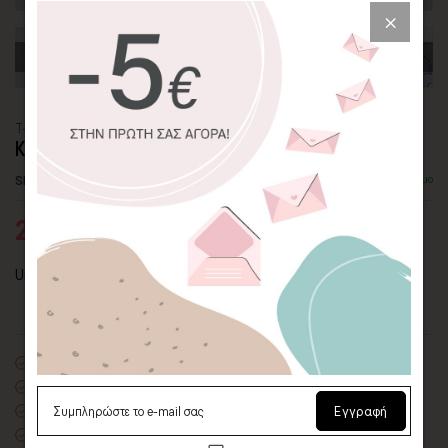
T-SHIRT
ΚΑΜΗΛΟΠΑΡΔΑΛΗ ΜΕ ΙΒΙΣΚΟΥΣ
SKU: TST-9
Διαθέσιμο
26,25€
35,00€
Unisex T-Shirt με καμηλοπάρδαλη και ιβίσκους.
Unisex T-Shirt
100% Οργανικό βαμβάκι
-175g/m²
Εγγραφή
Κοντά μανίκια - Πλαϊνές ραφές - Στρογγυλή λαιμόκοψη με rib
Κανονική εφαρμογή - Μοντέρνα και άνετη γραμμή