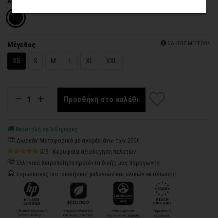
Χρώμα
Μέγεθος
ΟΔΗΓΟΣ ΜΕΓΕΘΩΝ
XS
S
M
L
XL
XXL
Προσθήκη στο καλάθι
Αποστολή σε 3-5 ημέρες
Δωρεάν Μεταφορικά με αγορές άνω των 200€
5/5 - Κορυφαία αξιολόγηση πελατών
Ελληνικά Χειροποίητα προϊόντα δικής μας παραγωγής
Ευρωπαϊκές πιστοποιήσεις μελανιών και υλικών εκτύπωσης: