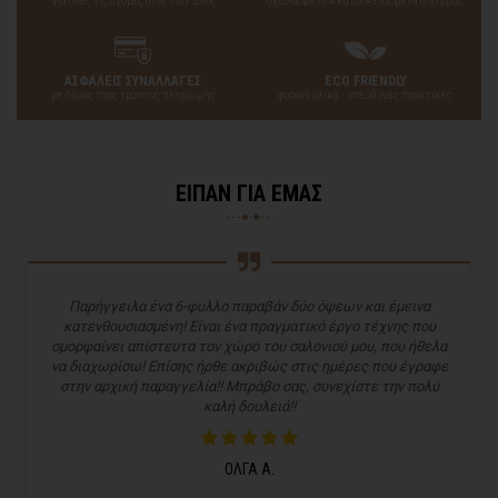
για όλες τις αγορές άνω των 200€
σχεδιασμένα & κατασκευασμένα από εμάς
ΑΣΦΑΛΕΙΣ ΣΥΝΑΛΛΑΓΕΣ
ECO FRIENDLY
με όλους τους τρόπους πληρωμής
φυσικά υλικά - υπεύθυνες πρακτικές
ΕΙΠΑΝ ΓΙΑ ΕΜΑΣ
Παρήγγειλα ένα 6-φυλλο παραβάν δύο όψεων και έμεινα
κατενθουσιασμένη! Είναι ένα πραγματικό έργο τέχνης που
ομορφαίνει απίστευτα τον χώρο του σαλονιού μου, που ήθελα
να διαχωρίσω! Επίσης ήρθε ακριβώς στις ημέρες που έγραφε
στην αρχική παραγγελία!! Μπράβο σας, συνεχίστε την πολύ
καλή δουλειά!!
ΟΛΓΑ Α.