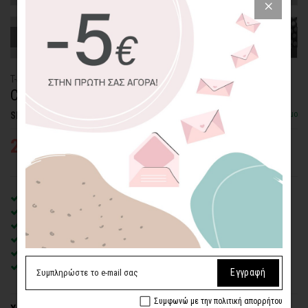
T-SHIRT
CRYSTAL BEAR
Διαθέσιμο
SKU: TST-7
26,25€
35,00€
Unisex T-Shirt
100% Οργανικό βαμβάκι
-175g/m²
Κοντά μανίκια - Πλαϊνές ραφές - Στρογγυλή λαιμόκοψη με rib
Κανονική εφαρμογή - Μοντέρνα και άνετη γραμμή
Eco friendly εκτύπωση
απευθείας στο ύφασμα
Όψη και υφή ζωγραφιστού σχεδίου
- όχι στάμπα
Εγγραφή
Συμφωνώ με την πολιτική απορρήτου