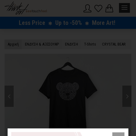
Less Price
Up to -50%
More Art!
Αρχική
ΕΝΔΥΣΗ & ΑΞΕΣΟΥΑΡ
ΕΝΔΥΣΗ
T-Shirts
CRYSTAL BEAR