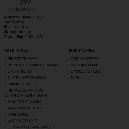
Υμηττού 1, Παιανία 19002
(1ος όροφος)
210.300.70.90
info@thinkart.gr
Δευ. - Παρ. 10:00 - 18:00
ΚΑΤΗΓΟΡΙΕΣ
ΠΛΗΡΟΦΟΡΙΕΣ
ΠΙΝΑΚΕΣ ΣΕ ΚΑΜΒΑ
ΣΧΕΤΙΚΑ ΜΕ ΕΜΑΣ
ΠΟΛΥΠΤΥΧΟΙ ΠΙΝΑΚΕΣ ΣΕ ΚΑΜΒΑ
ΤΑ ΠΡΟΪΟΝΤΑ ΜΑΣ
ΞΥΛΙΝΑ ΠΟΣΤΕΡ
ΣΥΧΝΕΣ ΕΡΩΤΗΣΕΙΣ
SLIM ΠΙΝΑΚΕΣ ΣΕ ΚΑΜΒΑ
BLOG
ΠΑΙΔΙΚΟΙ ΠΙΝΑΚΕΣ
ΠΙΝΑΚΕΣ ΣΕ ΚΑΜΒΑ ΜΕ
ΖΩΓΡΑΦΙΣΤΗ ΞΥΛΙΝΗ ΠΛΑΤΗ
ΣΥΝΘΕΣΕΙΣ ΣΕ ΚΑΜΒΑ
ΑΥΤΟΚΟΛΛΗΤΑ ΤΟΙΧΟΥ
TΑΠΕΤΣΑΡΙΕΣ
ΦΩΤΟΤΑΠΕΤΣΑΡΙΕΣ
3D AΝΑΓΛΥΦΕΣ TΑΠΕΤΣΑΡΙΕΣ