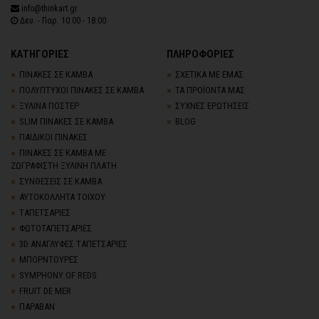
info@thinkart.gr
Δευ. - Παρ. 10:00 - 18:00
ΚΑΤΗΓΟΡΙΕΣ
ΠΛΗΡΟΦΟΡΙΕΣ
ΠΙΝΑΚΕΣ ΣΕ ΚΑΜΒΑ
ΣΧΕΤΙΚΑ ΜΕ ΕΜΑΣ
ΠΟΛΥΠΤΥΧΟΙ ΠΙΝΑΚΕΣ ΣΕ ΚΑΜΒΑ
ΤΑ ΠΡΟΪΟΝΤΑ ΜΑΣ
ΞΥΛΙΝΑ ΠΟΣΤΕΡ
ΣΥΧΝΕΣ ΕΡΩΤΗΣΕΙΣ
SLIM ΠΙΝΑΚΕΣ ΣΕ ΚΑΜΒΑ
BLOG
ΠΑΙΔΙΚΟΙ ΠΙΝΑΚΕΣ
ΠΙΝΑΚΕΣ ΣΕ ΚΑΜΒΑ ΜΕ
ΖΩΓΡΑΦΙΣΤΗ ΞΥΛΙΝΗ ΠΛΑΤΗ
ΣΥΝΘΕΣΕΙΣ ΣΕ ΚΑΜΒΑ
ΑΥΤΟΚΟΛΛΗΤΑ ΤΟΙΧΟΥ
TΑΠΕΤΣΑΡΙΕΣ
ΦΩΤΟΤΑΠΕΤΣΑΡΙΕΣ
3D AΝΑΓΛΥΦΕΣ TΑΠΕΤΣΑΡΙΕΣ
ΜΠΟΡΝΤΟΥΡΕΣ
SYMPHONY OF REDS
FRUIT DE MER
ΠΑΡΑΒΑΝ