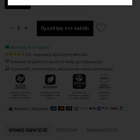
20 x 30 εκ.
30 x 45 εκ.
40 x 60 εκ.
Προσθήκη στο καλάθι
Αποστολή σε 3-5 ημέρες
5/5 - Κορυφαία αξιολόγηση πελατών
Ελληνικά Χειροποίητα προϊόντα δικής μας παραγωγής
Ευρωπαϊκές πιστοποιήσεις μελανιών και υλικών εκτύπωσης:
Ασφαλείς πληρωμές
ΧΡΟΝΟΣ ΠΑΡΑΓΩΓΗΣ
ΠΕΡΙΓΡΑΦΗ
ΜΟΝΑΔΙΚΟΤΗΤΑ