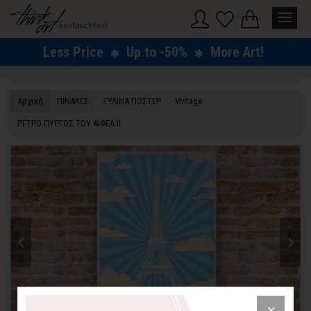
Less Price
Up to -50%
More Art!
Αρχική
ΠΙΝΑΚΕΣ
ΞΥΛΙΝΑ ΠΟΣΤΕΡ
Vintage
ΡΕΤΡΟ ΠΥΡΓΟΣ ΤΟΥ ΑΙΦΕΛ ΙΙ