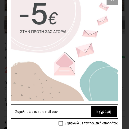
ΞΥΛΙΝΟ ΠΟΣΤΕΡ
ΡΕΤΡΟ ΠΥΡΓΟΣ ΤΟΥ ΑΙΦΕΛ ΙΙ
Διαθέσιμο
SKU: WDPS-34-P
25,33€
33,77€
Ο Πύργος του Άιφελ, ένα από τα πιο φωτογραφημένα αξιοθέατα
στον κόσμο, σε μια ρετρό και μίνιμαλ εκτύπωση σε ξύλο για το χώρο
σας. Μπορείτε να συνδυάσετε τα δύο ρετρό ξύλινα πόστερ με θέμα
τον Πύργο του Άιφελ και να μεταφέρετε την ατμόσφαιρα του
Παρισιού στον χώρο σας.
Εγγραφή
Επιλέξτε διαστάσεις (πλάτος x ύψος)
Συμφωνώ με την πολιτική απορρήτου