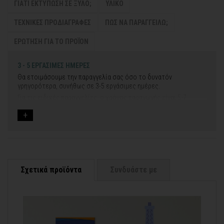
ΓΙΑΤΙ ΕΚΤΥΠΩΣΗ ΣΕ ΞΥΛΟ;
ΥΛΙΚΟ
ΤΕΧΝΙΚΕΣ ΠΡΟΔΙΑΓΡΑΦΕΣ
ΠΩΣ ΝΑ ΠΑΡΑΓΓΕΙΛΩ;
ΕΡΩΤΗΣΗ ΓΙΑ ΤΟ ΠΡΟΪΟΝ
3 - 5 ΕΡΓΑΣΙΜΕΣ ΗΜΕΡΕΣ
Θα ετοιμάσουμε την παραγγελία σας όσο το δυνατόν
γρηγορότερα, συνήθως σε 3-5 εργάσιμες ημέρες.
Για τις ειδικές παραγγελίες, ο χρόνος παραγωγής είναι 5-7
εργάσιμες ημέρες, μετά την έγκριση των νέων σχεδίων.
Εάν η αποστολή πραγματοποιείται κατά τη διάρκεια μεγάλων
εορτών ή αργιών ή καλοκαιρινών διακοπών, μπορεί να χρειαστεί
λίγος περισσότερος χρόνος για να παραδοθεί.
Για αυτές τις περιπτώσεις - φροντίστε την παραγγελία σας
νωρίτερα!
Σχετικά προϊόντα
Συνδυάστε με
Μπορείτε πάντα να επικοινωνείτε μαζί μας για περισσότερες
contact@thinkart.gr
πληροφορίες στο