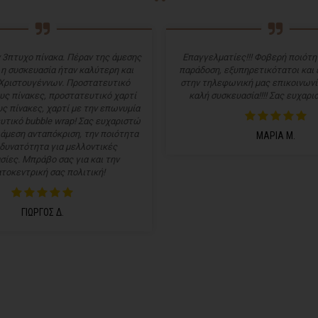
 3πτυχο πίνακα. Πέραν της άμεσης
Επαγγελματίες!!! Φοβερή ποιότητ
 η συσκευασία ήταν καλύτερη και
παράδοση, εξυπηρετικότατοι και
Χριστουγέννων. Προστατευτικό
στην τηλεφωνική μας επικοινωνί
υς πίνακες, προστατευτικό χαρτί
καλή συσκευασία!!!! Σας ευχαρισ
ς πίνακες, χαρτί με την επωνυμία
υτικό bubble wrap! Σας ευχαριστώ
 άμεση ανταπόκριση, την ποιότητα
ΜΑΡΙΑ Μ.
 δυνατότητα για μελλοντικές
σίες. Μπράβο σας για και την
τοκεντρική σας πολιτική!
ΓΙΩΡΓΟΣ Δ.