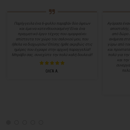
Παρήγγειλα ένα 6-φυλλο παραβάν δύο όψεων
Αγόρασα έναν
και έμεινα κατενθουσιασμένη! Είναι ένα
αποστολής,
πραγματικό έργο τέχνης που ομορφαίνει
από δώρο 
απίστευτα τον χώρο του σαλονιού μου, που
ανάμεσα στο
ήθελα να διαχωρίσω! Επίσης ήρθε ακριβώς στις
γύρω από του
ημέρες που έγραφε στην αρχική παραγγελία!!
και προστατε
Μπράβο σας, συνεχίστε την πολύ καλή δουλειά!!
πολύ για την
και την
συνεργα
πελα
ΟΛΓΑ Α.