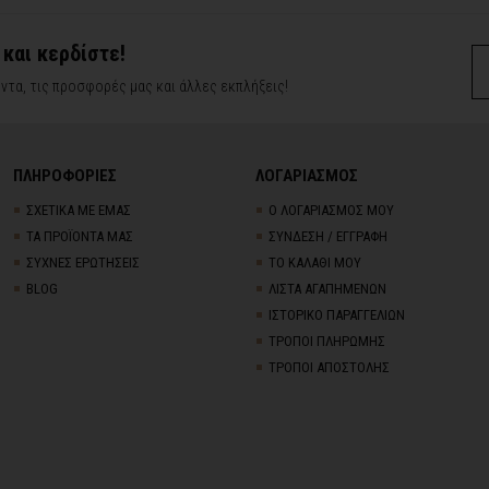
 και κερδίστε!
ντα, τις προσφορές μας και άλλες εκπλήξεις!
ΠΛΗΡΟΦΟΡΙΕΣ
ΛΟΓΑΡΙΑΣΜΟΣ
ΣΧΕΤΙΚΑ ΜΕ ΕΜΑΣ
Ο ΛΟΓΑΡΙΑΣΜΟΣ ΜΟΥ
ΤΑ ΠΡΟΪΟΝΤΑ ΜΑΣ
ΣΥΝΔΕΣΗ / ΕΓΓΡΑΦΗ
ΣΥΧΝΕΣ ΕΡΩΤΗΣΕΙΣ
ΤΟ ΚΑΛΑΘΙ ΜΟΥ
BLOG
ΛΙΣΤΑ ΑΓΑΠΗΜΕΝΩΝ
ΙΣΤΟΡΙΚΟ ΠΑΡΑΓΓΕΛΙΩΝ
ΤΡΟΠΟΙ ΠΛΗΡΩΜΗΣ
ΤΡΟΠΟΙ ΑΠΟΣΤΟΛΗΣ