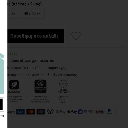
άσεις (πλάτος x ύψος)
30 x 30 εκ.
40 x 40 εκ.
Προσθήκη στο καλάθι
3-5 ημέρες
5 - Κορυφαία αξιολόγηση πελατών
ροποίητα προϊόντα δικής μας παραγωγής
ιστοποιήσεις μελανιών και υλικών εκτύπωσης:
πληρωμές
του