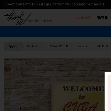
Kαλωσήρθατε στο
Thinkart.gr
| Premium wall decoration and more..!
Up to 50%
NEW IN
Αρχική
ΠΙΝΑΚΕΣ
ΞΥΛΙΝΑ ΠΟΣΤΕΡ
Vintage
WELCOME 