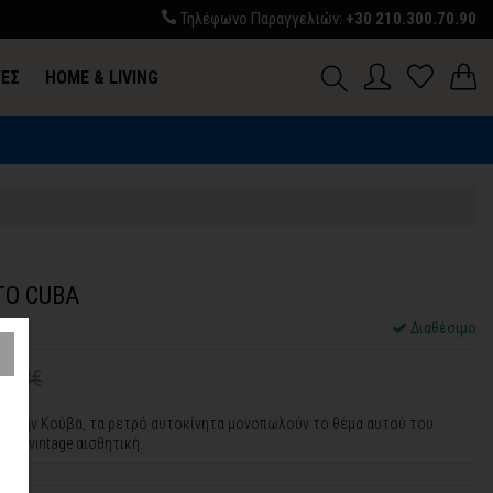
Τηλέφωνο Παραγγελιών:
+30 210.300.70.90
ΓΕΣ
HOME & LIVING
TO CUBA
SQ
Διαθέσιμο
1,43€
ια την Κούβα, τα ρετρό αυτοκίνητα μονοπωλούν το θέμα αυτού του
ε τη vintage αισθητική.