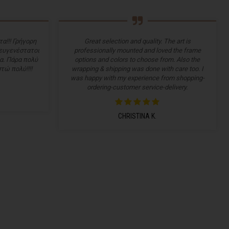
α!!! Γρήγορη
Great selection and quality. The art is
 ευγενέστατοι
professionally mounted and loved the frame
α. Πάρα πολύ
options and colors to choose from. Also the
τώ πολύ!!!!
wrapping & shipping was done with care too. I
was happy with my experience from shopping-
ordering-customer service-delivery.
CHRISTINA K.