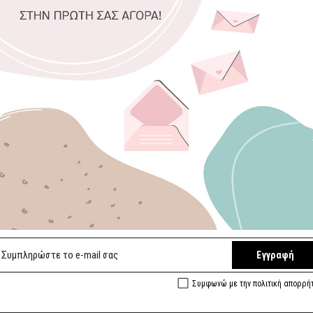
Επιλέξτε διαστ
20 x 20 εκ.
Αποστολή σε 
5/
Ελληνικά Χει
Ευρωπαϊκές π
Εγγραφή
Ασφαλείς 
Συμφωνώ με την πολιτική απορρή