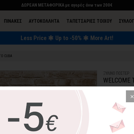
ΔΩΡΕΑΝ ΜΕΤΑΦΟΡΙΚΑ με αγορές άνω των 200€
ΠΙΝΑΚΕΣ
ΑΥΤΟΚΟΛΛΗΤΑ
TΑΠΕΤΣΑΡΙΕΣ ΤΟΙΧΟΥ
ΣΥΛΛΟ
Less Price
Up to -50%
More Art!
ΕΝΔΥΣΗ & ΑΞΕΣΟΥΑΡ
TO CUBA
ΞΥΛΙΝΟ ΠΟΣΤΕΡ
WELCOME 
SKU: WDPS-113-
23,57€
3
Σήμα κατατεθέν γ
ξύλινου πόστερ μ