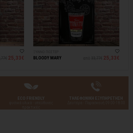
ΞΥΛΙΝΟ ΠΟΣΤΕΡ
25,33€
25,33€
BLOODY MARY
,77€
από
33,77€
ECO FRIENDLY
ΤΗΛΕΦΩΝΙΚΗ ΕΞΥΠΗΡΕΤΗΣΗ
φυσικά υλικά - υπεύθυνες
Δευτέρα - Παρασκευή 09:00-18:00
πρακτικές