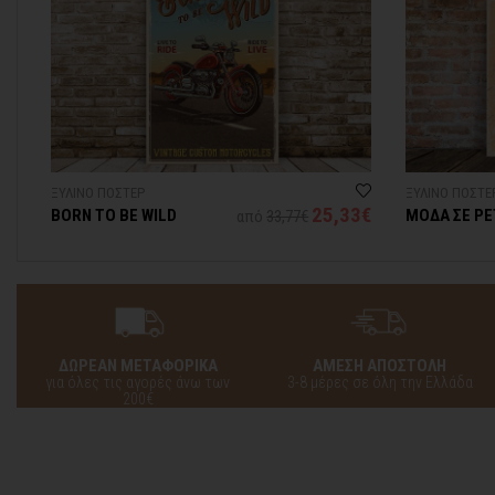
ΞΥΛΙΝΟ ΠΟΣΤΕΡ
ΞΥΛΙΝΟ ΠΟΣΤΕ
25,33€
BORN TO BE WILD
ΜΟΔΑ ΣΕ Ρ
από
33,77€
ΔΩΡΕΑΝ ΜΕΤΑΦΟΡΙΚΑ
ΑΜΕΣΗ ΑΠΟΣΤΟΛΗ
για όλες τις αγορές άνω των
3-8 μέρες σε όλη την Ελλάδα
200€