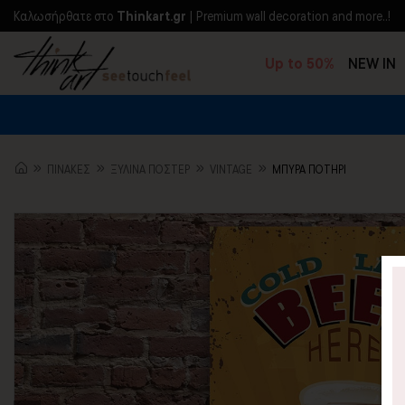
Kαλωσήρθατε στο
Thinkart.gr
| Premium wall decoration and more..!
Up to 50%
NEW IN
ΠΙΝΑΚΕΣ
ΞΥΛΙΝΑ ΠΟΣΤΕΡ
VINTAGE
ΜΠΥΡΑ ΠΟΤΗΡΙ