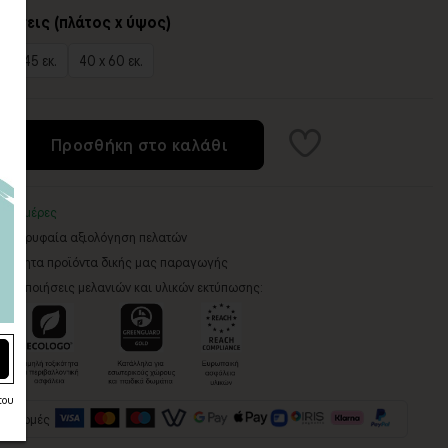
τάσεις (πλάτος x ύψος)
0 x 45 εκ.
40 x 60 εκ.
Προσθήκη στο καλάθι
3-5 ημέρες
5 - Κορυφαία αξιολόγηση πελατών
ροποίητα προϊόντα δικής μας παραγωγής
ιστοποιήσεις μελανιών και υλικών εκτύπωσης:
του
πληρωμές