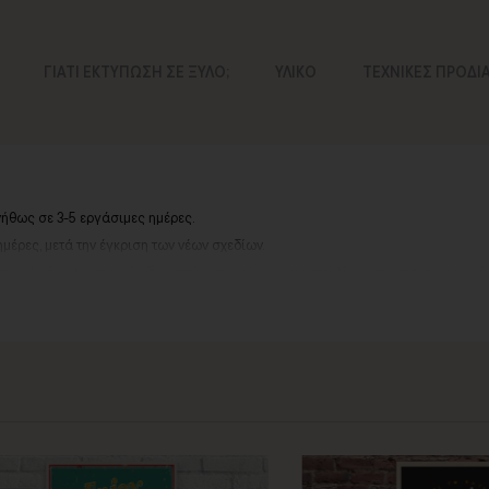
ΓΙΑΤΙ ΕΚΤΥΠΩΣΗ ΣΕ ΞΥΛΟ;
ΥΛΙΚΟ
ΤΕΧΝΙΚΕΣ ΠΡΟΔΙ
νήθως σε 3-5 εργάσιμες ημέρες.
ημέρες, μετά την έγκριση των νέων σχεδίων.
αργιών ή καλοκαιρινών διακοπών, μπορεί να χρειαστεί λίγος περισσότερος χρό
contact@thinkart.gr
ίες στο