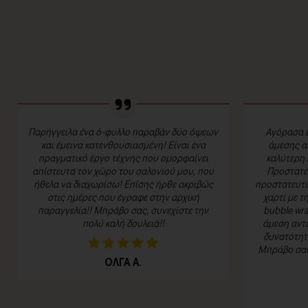
Παρήγγειλα ένα 6-φυλλο παραβάν δύο όψεων
Αγόρασα έ
και έμεινα κατενθουσιασμένη! Είναι ένα
άμεσης α
πραγματικό έργο τέχνης που ομορφαίνει
καλύτερη 
απίστευτα τον χώρο του σαλονιού μου, που
Προστατευ
ήθελα να διαχωρίσω! Επίσης ήρθε ακριβώς
προστατευτι
στις ημέρες που έγραφε στην αρχική
χαρτί με τ
παραγγελία!! Μπράβο σας, συνεχίστε την
bubble wra
πολύ καλή δουλειά!!
άμεση αντα
δυνατότητα
Μπράβο σας 
ΟΛΓΑ Α.