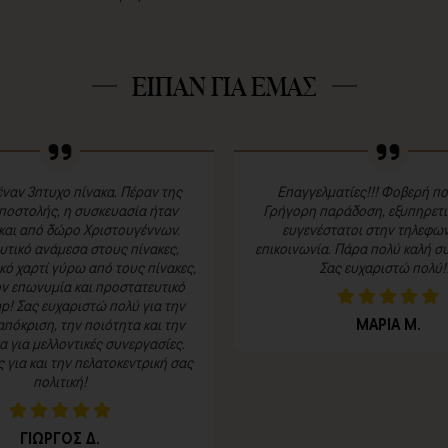
ΕΙΠΑΝ ΓΙΑ ΕΜΑΣ
ναν 3πτυχο πίνακα. Πέραν της
Επαγγελματίες!!! Φοβερή πο
ποστολής, η συσκευασία ήταν
Γρήγορη παράδοση, εξυπηρετικ
και από δώρο Χριστουγέννων.
ευγενέστατοι στην τηλεφων
τικό ανάμεσα στους πίνακες,
επικοινωνία. Πάρα πολύ καλή συ
κό χαρτί γύρω από τους πίνακες,
Σας ευχαριστώ πολύ!!
ην επωνυμία και προστατευτικό
p! Σας ευχαριστώ πολύ για την
ΜΑΡΙΑ Μ.
πόκριση, την ποιότητα και την
 για μελλοντικές συνεργασίες.
για και την πελατοκεντρική σας
πολιτική!
ΓΙΩΡΓΟΣ Δ.