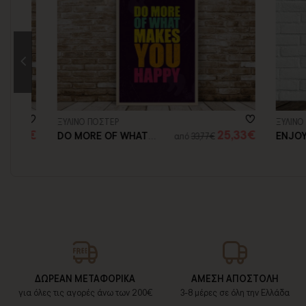
ΞΥΛΙΝΟ ΠΟΣΤΕΡ
ΞΥΛΙΝΟ ΠΟΣΤ
6€
25,33€
DO MORE OF WHAT
ENJOY TH
από
33,77€
MAKES YOU HAPPY
ΔΩΡΕΑΝ ΜΕΤΑΦΟΡΙΚΑ
ΑΜΕΣΗ ΑΠΟΣΤΟΛΗ
για όλες τις αγορές άνω των 200€
3-8 μέρες σε όλη την Ελλάδα