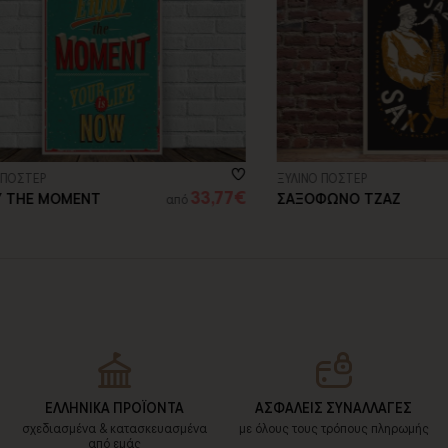
ΕΡ
ΞΥΛΙΝΟ ΠΟΣΤΕΡ
33,77€
E MOMENT
ΣΑΞΟΦΩΝΟ ΤΖΑΖ
από
από
33
ΕΛΛΗΝΙΚΑ ΠΡΟΪΟΝΤΑ
ΑΣΦΑΛΕΙΣ ΣΥΝΑΛΛΑΓΕΣ
σχεδιασμένα & κατασκευασμένα
με όλους τους τρόπους πληρωμής
από εμάς