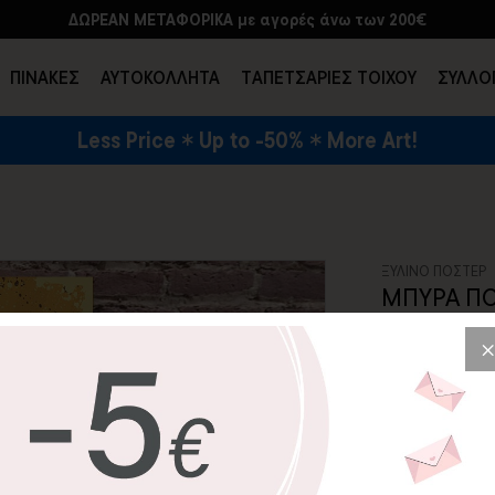
ΔΩΡΕΑΝ ΜΕΤΑΦΟΡΙΚΑ με αγορές άνω των 200€
ΠΙΝΑΚΕΣ
ΑΥΤΟΚΟΛΛΗΤΑ
TΑΠΕΤΣΑΡΙΕΣ ΤΟΙΧΟΥ
ΣΥΛΛΟ
Less Price
Up to -50%
More Art!
ΕΝΔΥΣΗ & ΑΞΕΣΟΥΑΡ
ΞΥΛΙΝΟ ΠΟΣΤΕΡ
ΜΠΥΡΑ ΠΟ
SKU: WDPS-49-P
23,64€
Μια παγωμένη μ
το σπίτι σας.