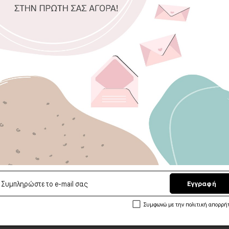
Επιλέξτε διασ
20 x 30 εκ.
3
Αποστολή σε 
5/
Ελληνικά Χει
Ευρωπαϊκές π
Εγγραφή
Συμφωνώ με την πολιτική απορρή
Ασφαλείς 