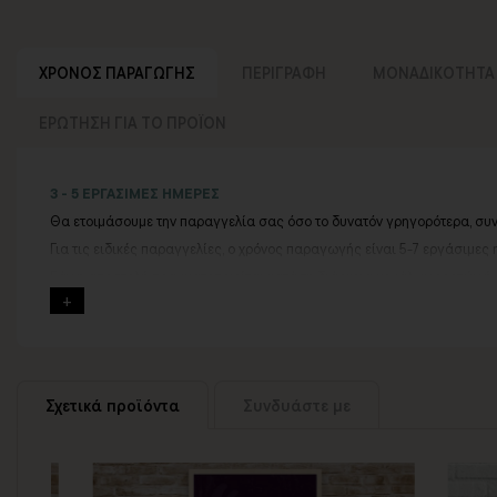
ΧΡΟΝΟΣ ΠΑΡΑΓΩΓΗΣ
ΠΕΡΙΓΡΑΦΗ
ΜΟΝΑΔΙΚΟΤΗΤΑ
ΕΡΩΤΗΣΗ ΓΙΑ ΤΟ ΠΡΟΪΟΝ
3 - 5 ΕΡΓΑΣΙΜΕΣ ΗΜΕΡΕΣ
Θα ετοιμάσουμε την παραγγελία σας όσο το δυνατόν γρηγορότερα, συ
Για τις ειδικές παραγγελίες, ο χρόνος παραγωγής είναι 5-7 εργάσιμες 
Εάν η αποστολή πραγματοποιείται κατά τη διάρκεια μεγάλων εορτών ή 
Για αυτές τις περιπτώσεις - φροντίστε την παραγγελία σας νωρίτερα!
Μπορείτε πάντα να επικοινωνείτε μαζί μας για περισσότερες πληροφορ
Σχετικά προϊόντα
Συνδυάστε με