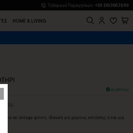
Τηλέφωνο Παραγγελιών:
+30 210.300.70.90
ΓΕΣ
HOME & LIVING
ΤΗΡΙ
Διαθέσιμο
33,77€
πύρα σε vintage φόντο, ιδανική για χώρους εστιάσης ή και για