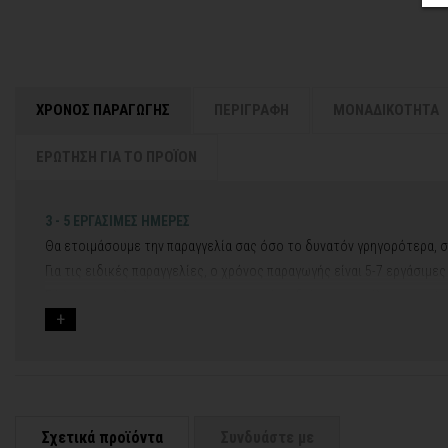
ΧΡΟΝΟΣ ΠΑΡΑΓΩΓΗΣ
ΠΕΡΙΓΡΑΦΗ
ΜΟΝΑΔΙΚΟΤΗΤΑ
ΕΡΩΤΗΣΗ ΓΙΑ ΤΟ ΠΡΟΪΟΝ
3 - 5 ΕΡΓΑΣΙΜΕΣ ΗΜΕΡΕΣ
Θα ετοιμάσουμε την παραγγελία σας όσο το δυνατόν γρηγορότερα, σ
Για τις ειδικές παραγγελίες, ο χρόνος παραγωγής είναι 5-7 εργάσιμε
Εάν η αποστολή πραγματοποιείται κατά τη διάρκεια μεγάλων εορτών 
Για αυτές τις περιπτώσεις - φροντίστε την παραγγελία σας νωρίτερα!
Μπορείτε πάντα να επικοινωνείτε μαζί μας για περισσότερες πληρο
Σχετικά προϊόντα
Συνδυάστε με