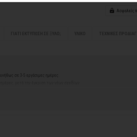
Ασφαλείς 
ΓΙΑΤΙ ΕΚΤΥΠΩΣΗ ΣΕ ΞΥΛΟ;
ΥΛΙΚΟ
ΤΕΧΝΙΚΕΣ ΠΡΟΔΙΑ
υνήθως σε 3-5 εργάσιμες ημέρες.
ς ημέρες, μετά την έγκριση των νέων σχεδίων.
ή αργιών ή καλοκαιρινών διακοπών, μπορεί να χρειαστεί λίγος περισσότερος
contact@thinkart.gr
φορίες στο