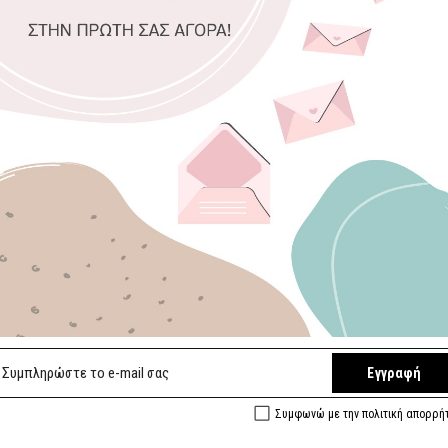
Επιλέξτε διαστ
15 x 22 εκ.
Επιλογή
Φυσικό Φόντο
Αποστολή σε 
5/
Ελληνικά Χει
Ευρωπαϊκές π
Εγγραφή
Συμφωνώ με την πολιτική απορρή