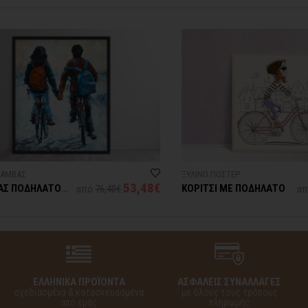
ΒΑΣ
ΞΥΛΙΝΟ ΠΟΣΤΕΡ
53,48€
ΠΟΔΗΛΑΤΟ
ΚΟΡΙΤΣΙ ΜΕ ΠΟΔΗΛΑΤΟ
από
76,40€
από
31
ΕΛΛΗΝΙΚΑ ΠΡΟΪΟΝΤΑ
ΑΣΦΑΛΕΙΣ ΣΥΝΑΛΛΑΓΕΣ
σχεδιασμένα & κατασκευασμένα
με όλους τους τρόπους
από εμάς
πληρωμής