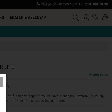
Τηλέφωνο Παραγγελιών:
+30 210.300.70.90
ING
ΕΝΔΥΣΗ & ΑΞΕΣΟΥΑΡ
R LIFE
Διαθέσιμο
6,57€
 στα παιδιά σας τη σημασία του να κάνουν αυτά που αγαπούν. Κάντε την
 αυτό το ξύλινο πόστερ για το δωμάτιό τους.