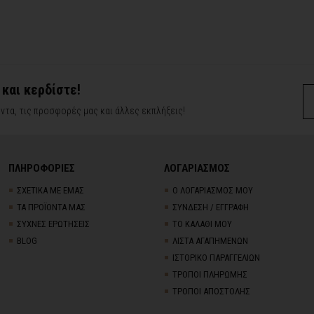
 και κερδίστε!
ντα, τις προσφορές μας και άλλες εκπλήξεις!
ΠΛΗΡΟΦΟΡΙΕΣ
ΛΟΓΑΡΙΑΣΜΟΣ
ΣΧΕΤΙΚΑ ΜΕ ΕΜΑΣ
Ο ΛΟΓΑΡΙΑΣΜΟΣ ΜΟΥ
ΤΑ ΠΡΟΪΟΝΤΑ ΜΑΣ
ΣΥΝΔΕΣΗ / ΕΓΓΡΑΦΗ
ΣΥΧΝΕΣ ΕΡΩΤΗΣΕΙΣ
ΤΟ ΚΑΛΑΘΙ ΜΟΥ
BLOG
ΛΙΣΤΑ ΑΓΑΠΗΜΕΝΩΝ
ΙΣΤΟΡΙΚΟ ΠΑΡΑΓΓΕΛΙΩΝ
ΤΡΟΠΟΙ ΠΛΗΡΩΜΗΣ
ΤΡΟΠΟΙ ΑΠΟΣΤΟΛΗΣ