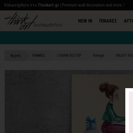
Kαλωσήρθατε στο
Thinkart.gr
| Premium wall decoration and more..!
NEW IN
ΠΙΝΑΚΕΣ
ΑΥΤ
Αρχική
ΠΙΝΑΚΕΣ
ΞΥΛΙΝΑ ΠΟΣΤΕΡ
Vintage
ENJOY YOU