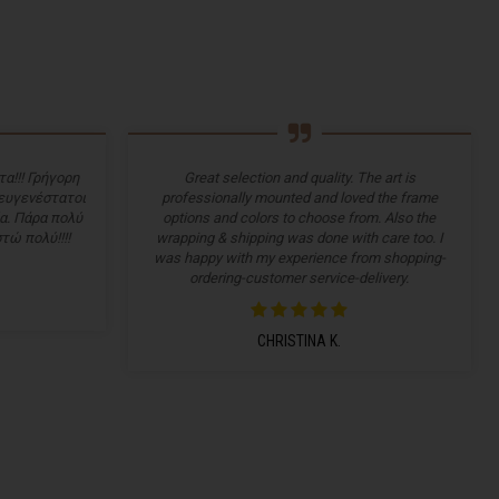
α!!! Γρήγορη
Great selection and quality. The art is
 ευγενέστατοι
professionally mounted and loved the frame
α. Πάρα πολύ
options and colors to choose from. Also the
τώ πολύ!!!!
wrapping & shipping was done with care too. I
was happy with my experience from shopping-
ordering-customer service-delivery.
CHRISTINA K.