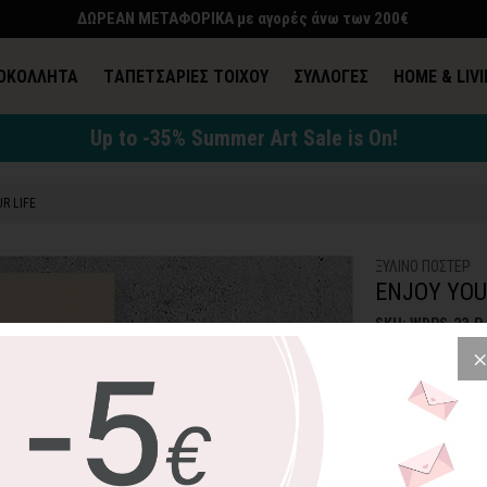
ΔΩΡΕΑΝ ΜΕΤΑΦΟΡΙΚΑ με αγορές άνω των 200€
ΟΚΟΛΛΗΤΑ
TΑΠΕΤΣΑΡΙΕΣ ΤΟΙΧΟΥ
ΣΥΛΛΟΓΕΣ
HOME & LIV
Up to -35% Summer Art Sale is On!
R LIFE
ΞΥΛΙΝΟ ΠΟΣΤΕΡ
ENJOY YOU
SKU: WDPS-23-P
19,93€
2
Μάθετε από νωρίς
αρχή επιλέγοντας