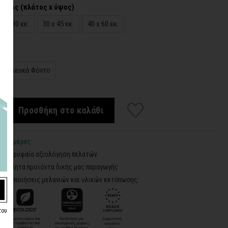
άσεις (πλάτος x ύψος)
20 x 30 εκ.
30 x 45 εκ.
40 x 60 εκ.
Λευκό Φόντο
Προσθήκη στο καλάθι
3-5 ημέρες
5 - Κορυφαία αξιολόγηση πελατών
ροποίητα προϊόντα δικής μας παραγωγής
ιστοποιήσεις μελανιών και υλικών εκτύπωσης:
του