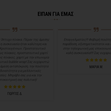
ΕΙΠΑΝ ΓΙΑ ΕΜΑΣ
 3πτυχο πίνακα. Πέραν της άμεσης
Επαγγελματίες!!! Φοβερή ποιότητ
 η συσκευασία ήταν καλύτερη και
παράδοση, εξυπηρετικότατοι και
Χριστουγέννων. Προστατευτικό
στην τηλεφωνική μας επικοινωνί
υς πίνακες, προστατευτικό χαρτί
καλή συσκευασία!!!! Σας ευχαρισ
ς πίνακες, χαρτί με την επωνυμία
υτικό bubble wrap! Σας ευχαριστώ
 άμεση ανταπόκριση, την ποιότητα
ΜΑΡΙΑ Μ.
 δυνατότητα για μελλοντικές
σίες. Μπράβο σας για και την
τοκεντρική σας πολιτική!
ΓΙΩΡΓΟΣ Δ.