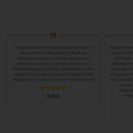
Παρήγγειλα ένα 6-φυλλο παραβάν δύο όψεων
Αγόρασα έναν
και έμεινα κατενθουσιασμένη! Είναι ένα
αποστολής,
πραγματικό έργο τέχνης που ομορφαίνει
από δώρο 
απίστευτα τον χώρο του σαλονιού μου, που
ανάμεσα στο
ήθελα να διαχωρίσω! Επίσης ήρθε ακριβώς στις
γύρω από του
ημέρες που έγραφε στην αρχική παραγγελία!!
και προστατε
Μπράβο σας, συνεχίστε την πολύ καλή δουλειά!!
πολύ για την
και την
συνεργα
πελα
ΟΛΓΑ Α.