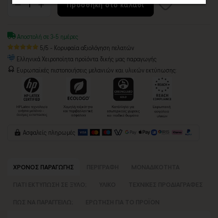
Προσθήκη στο καλάθι
Αποστολή σε 3-5 ημέρες
5/5 - Κορυφαία αξιολόγηση πελατών
Ελληνικά Χειροποίητα προϊόντα δικής μας παραγωγής
Ευρωπαϊκές πιστοποιήσεις μελανιών και υλικών εκτύπωσης:
Ασφαλείς πληρωμές
ΧΡΟΝΟΣ ΠΑΡΑΓΩΓΗΣ
ΠΕΡΙΓΡΑΦΗ
ΜΟΝΑΔΙΚΟΤΗΤΑ
ΓΙΑΤΙ ΕΚΤΥΠΩΣΗ ΣΕ ΞΥΛΟ;
ΥΛΙΚΟ
ΤΕΧΝΙΚΕΣ ΠΡΟΔΙΑΓΡΑΦΕΣ
ΠΩΣ ΝΑ ΠΑΡΑΓΓΕΙΛΩ;
ΕΡΩΤΗΣΗ ΓΙΑ ΤΟ ΠΡΟΪΟΝ