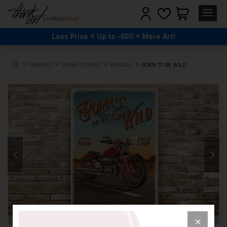
Less Price
Up to -50%
More Art!
ΠΙΝΑΚΕΣ
ΞΥΛΙΝΑ ΠΟΣΤΕΡ
VINTAGE
BORN TO BE WILD