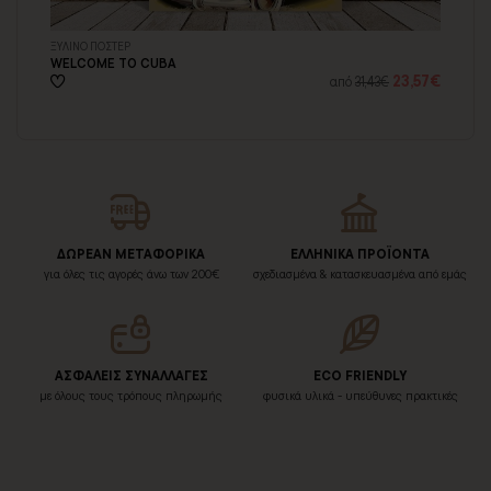
ΞΥΛΙΝΟ ΠΟΣΤΕΡ
ΑΥ
WELCOME TO CUBA
CO
77€
23,57€
από
31,43€
ΔΩΡΕΑΝ ΜΕΤΑΦΟΡΙΚΑ
ΕΛΛΗΝΙΚΑ ΠΡΟΪΟΝΤΑ
για όλες τις αγορές άνω των 200€
σχεδιασμένα & κατασκευασμένα από εμάς
ΑΣΦΑΛΕΙΣ ΣΥΝΑΛΛΑΓΕΣ
ECO FRIENDLY
με όλους τους τρόπους πληρωμής
φυσικά υλικά - υπεύθυνες πρακτικές