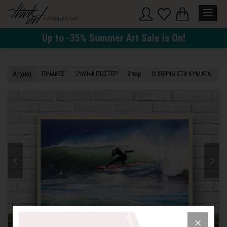
Up to -35% Summer Art Sale is On!
Αρχική
ΠΙΝΑΚΕΣ
ΞΥΛΙΝΑ ΠΟΣΤΕΡ
Σπορ
SURFING ΣΤΑ ΚΥΜΑΤΑ