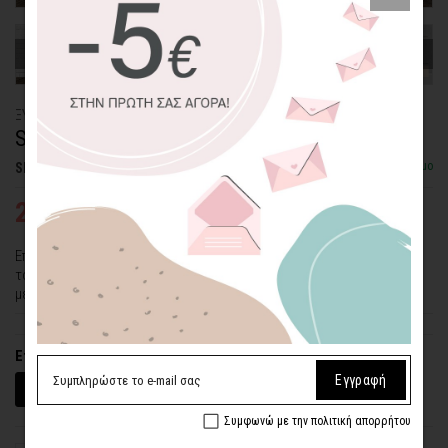
ΞΥΛΙΝΟ ΠΟΣΤΕΡ
SURFING ΣΤΑ ΚΥΜΑΤΑ
Διαθέσιμο
SKU: WDPS-136-L
25,33€
33,77€
Επιλέξτε το ξύλινο πόστερ "Surfing στα Κύματα" για τη διακόσμηση
του τοίχου σας και έχετε δημιουργήσει εύκολα ένα σκηνικό δράσης
μέσα στο χώρο σας.
Επιλέξτε διαστάσεις (πλάτος x ύψος)
Εγγραφή
30 x 20 εκ.
45 x 30 εκ.
60 x 40 εκ.
Συμφωνώ με την πολιτική απορρήτου