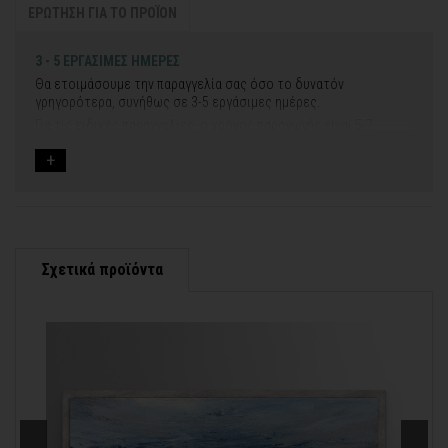
ΕΡΩΤΗΣΗ ΓΙΑ ΤΟ ΠΡΟΪΟΝ
3 - 5 ΕΡΓΑΣΙΜΕΣ ΗΜΕΡΕΣ
Θα ετοιμάσουμε την παραγγελία σας όσο το δυνατόν
γρηγορότερα, συνήθως σε 3-5 εργάσιμες ημέρες.
Για τις ειδικές παραγγελίες, ο χρόνος παραγωγής είναι 5-7
εργάσιμες ημέρες, μετά την έγκριση των νέων σχεδίων.
Εάν η αποστολή πραγματοποιείται κατά τη διάρκεια μεγάλων
εορτών ή αργιών ή καλοκαιρινών διακοπών, μπορεί να χρειαστεί
λίγος περισσότερος χρόνος για να παραδοθεί.
Για αυτές τις περιπτώσεις - φροντίστε την παραγγελία σας
νωρίτερα!
Σχετικά προϊόντα
Μπορείτε πάντα να επικοινωνείτε μαζί μας για περισσότερες
contact@thinkart.gr
πληροφορίες στο