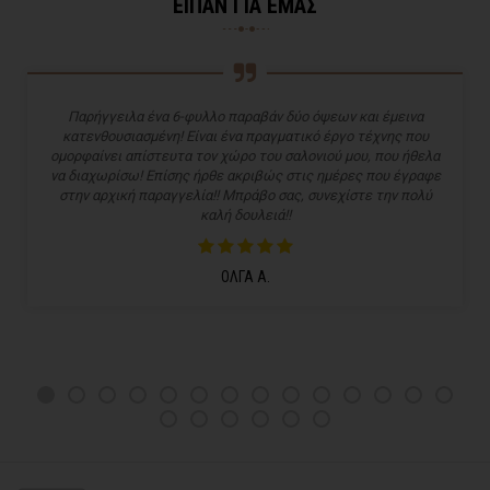
ΕΙΠΑΝ ΓΙΑ ΕΜΑΣ
Παρήγγειλα ένα 6-φυλλο παραβάν δύο όψεων και έμεινα
κατενθουσιασμένη! Είναι ένα πραγματικό έργο τέχνης που
ομορφαίνει απίστευτα τον χώρο του σαλονιού μου, που ήθελα
να διαχωρίσω! Επίσης ήρθε ακριβώς στις ημέρες που έγραφε
στην αρχική παραγγελία!! Μπράβο σας, συνεχίστε την πολύ
καλή δουλειά!!
ΟΛΓΑ Α.