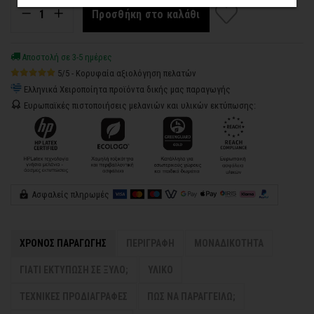
Προσθήκη στο καλάθι
Αποστολή σε 3-5 ημέρες
5/5 - Κορυφαία αξιολόγηση πελατών
Ελληνικά Χειροποίητα προϊόντα δικής μας παραγωγής
Ευρωπαϊκές πιστοποιήσεις μελανιών και υλικών εκτύπωσης:
Ασφαλείς πληρωμές
ΧΡΟΝΟΣ ΠΑΡΑΓΩΓΗΣ
ΠΕΡΙΓΡΑΦΗ
ΜΟΝΑΔΙΚΟΤΗΤΑ
ΓΙΑΤΙ ΕΚΤΥΠΩΣΗ ΣΕ ΞΥΛΟ;
ΥΛΙΚΟ
ΤΕΧΝΙΚΕΣ ΠΡΟΔΙΑΓΡΑΦΕΣ
ΠΩΣ ΝΑ ΠΑΡΑΓΓΕΙΛΩ;