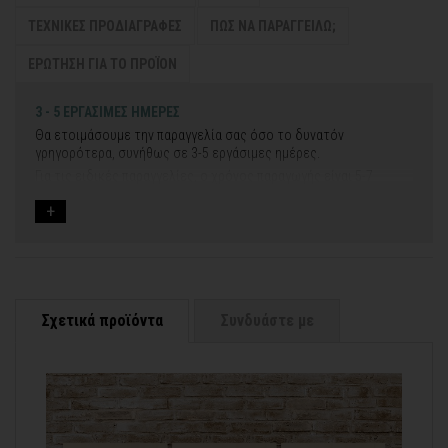
ΤΕΧΝΙΚΕΣ ΠΡΟΔΙΑΓΡΑΦΕΣ
ΠΩΣ ΝΑ ΠΑΡΑΓΓΕΙΛΩ;
ΕΡΩΤΗΣΗ ΓΙΑ ΤΟ ΠΡΟΪΟΝ
3 - 5 ΕΡΓΑΣΙΜΕΣ ΗΜΕΡΕΣ
Θα ετοιμάσουμε την παραγγελία σας όσο το δυνατόν
γρηγορότερα, συνήθως σε 3-5 εργάσιμες ημέρες.
Για τις ειδικές παραγγελίες, ο χρόνος παραγωγής είναι 5-7
εργάσιμες ημέρες, μετά την έγκριση των νέων σχεδίων.
Εάν η αποστολή πραγματοποιείται κατά τη διάρκεια μεγάλων
εορτών ή αργιών ή καλοκαιρινών διακοπών, μπορεί να χρειαστεί
λίγος περισσότερος χρόνος για να παραδοθεί.
Για αυτές τις περιπτώσεις - φροντίστε την παραγγελία σας
νωρίτερα!
Σχετικά προϊόντα
Συνδυάστε με
Μπορείτε πάντα να επικοινωνείτε μαζί μας για περισσότερες
contact@thinkart.gr
πληροφορίες στο