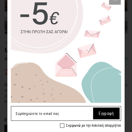
ΞΥΛΙΝΟ ΠΟΣΤΕΡ
MΠΛΕ ΜΑΤΙ ΜΕ ΠΙΝΕΛΙΕΣ
Διαθέσιμο
SKU: WDPS-85-SQ
23,57€
31,43€
Με το ξύλινο πόστερ "Mπλε Μάτι με Πινελιές", διακοσμήστε το χώρο
σας δίνοντας μια διάθεση συγκέντρωσης και χαλάρωσης.
Συνδυάζεται με τα ξύλινα πόστερ "Mπλε Μάτι", "Μπλε Μάτι με
Κουκίδες".
Εγγραφή
Επιλέξτε διαστάσεις (πλάτος x ύψος)
Συμφωνώ με την πολιτική απορρήτου
20 x 20 εκ.
30 x 30 εκ.
40 x 40 εκ.