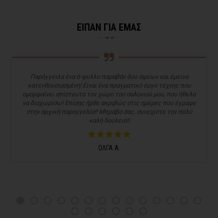
ΕΙΠΑΝ ΓΙΑ ΕΜΑΣ
Παρήγγειλα ένα 6-φυλλο παραβάν δύο όψεων και έμεινα
κατενθουσιασμένη! Είναι ένα πραγματικό έργο τέχνης που
ομορφαίνει απίστευτα τον χώρο του σαλονιού μου, που ήθελα
να διαχωρίσω! Επίσης ήρθε ακριβώς στις ημέρες που έγραφε
στην αρχική παραγγελία!! Μπράβο σας, συνεχίστε την πολύ
καλή δουλειά!!
ΟΛΓΑ Α.