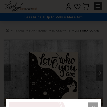
Less Price
Up to -50%
More Art!
ΠΙΝΑΚΕΣ
ΞΥΛΙΝΑ ΠΟΣΤΕΡ
BLACK & WHITE
LOVE WHO YOU ARE