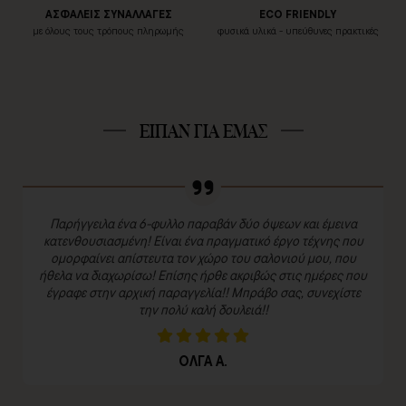
ΑΣΦΑΛΕΙΣ ΣΥΝΑΛΛΑΓΕΣ
ECO FRIENDLY
με όλους τους τρόπους πληρωμής
φυσικά υλικά - υπεύθυνες πρακτικές
ΕΙΠΑΝ ΓΙΑ ΕΜΑΣ
Παρήγγειλα ένα 6-φυλλο παραβάν δύο όψεων και έμεινα
κατενθουσιασμένη! Είναι ένα πραγματικό έργο τέχνης που
ομορφαίνει απίστευτα τον χώρο του σαλονιού μου, που
ήθελα να διαχωρίσω! Επίσης ήρθε ακριβώς στις ημέρες που
έγραφε στην αρχική παραγγελία!! Μπράβο σας, συνεχίστε
την πολύ καλή δουλειά!!
ΟΛΓΑ Α.