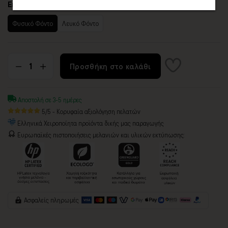
Επιλογή
Φυσικό Φόντο
Λευκό Φόντο
Προσθήκη στο καλάθι
Αποστολή σε 3-5 ημέρες
5/5 - Κορυφαία αξιολόγηση πελατών
Ελληνικά Χειροποίητα προϊόντα δικής μας παραγωγής
Ευρωπαϊκές πιστοποιήσεις μελανιών και υλικών εκτύπωσης:
Ασφαλείς πληρωμές