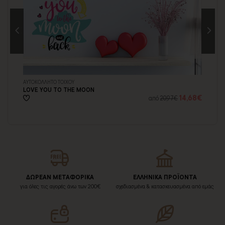
ΑΥΤΟΚΟΛΛΗΤΟ ΤΟΙΧΟΥ
ΞΥ
LOVE YOU TO THE MOON
DO
73€
14,68€
από
20,97€
ΔΩΡΕΑΝ ΜΕΤΑΦΟΡΙΚΑ
ΕΛΛΗΝΙΚΑ ΠΡΟΪΟΝΤΑ
για όλες τις αγορές άνω των 200€
σχεδιασμένα & κατασκευασμένα από εμάς