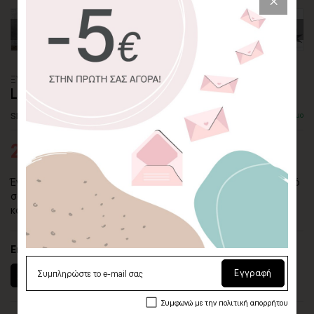
ΞΥΛΙΝΟ ΠΟΣΤΕΡ
LOVE WHO YOU ARE
SKU: WDPS-11-SQ
Διαθέσιμο
20,90€
27,86€
Ένα ξύλινο πόστερ που σας υπενθυμίζει να αγαπάτε τον εαυτό
σας. Θα το βλέπετε κάθε πρωί και θα θυμάστε τι πρέπει να
κάνετε!
Επιλέξτε διαστάσεις (πλάτος x ύψος)
Εγγραφή
20 x 20 εκ.
30 x 30 εκ.
40 x 40 εκ.
Συμφωνώ με την πολιτική απορρήτου