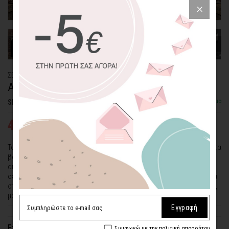
ΣΕΤ ΞΥΛΙΝΑ ΠΟΣΤΕΡ
ΑΣΠΡΟΜΑΥΡΟ BAUHAUS ΜΟΤΙΒΟ
Διαθέσιμο
SKU: WDPS-2P-5-SQ
40,64€
54,18€
Το σετ ξύλινο πόστερ "Ασπρόμαυρο Bauhaus Μοτίβο" αποτυπώνει τα
βασικά χαρακτηριστικά του κινήματος Μπάουχαους, που είναι η
απλότητα, η λειτουργικότητα και η χρηστικότητα, δίνοντας έμφαση
σε γεωμετρικές φόρμες. Αν θέλετε να απαλλαγείτε από τα περιττά
στοιχεία διακόσμησης και να ακολουθήσετε έναν πιο μίνιμαλ ρυθμό,
μόλις βρήκατε την ιδανικότερη επιλογή!
Εγγραφή
Επιλέξτε διαστάσεις (πλάτος x ύψος)
Συμφωνώ με την πολιτική απορρήτου