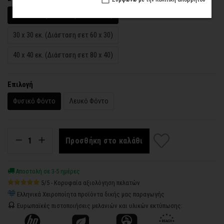
20 x 20 εκ. (Διάσταση σετ 40 x 20)
30 x 30 εκ. (Διάσταση σετ 60 x 30)
40 x 40 εκ. (Διάσταση σετ 80 x 40)
Επιλογή
Φυσικό Φόντο
Λευκό Φόντο
Προσθήκη στο καλάθι
Αποστολή σε 3-5 ημέρες
5/5 - Κορυφαία αξιολόγηση πελατών
Ελληνικά Χειροποίητα προϊόντα δικής μας παραγωγής
Ευρωπαϊκές πιστοποιήσεις μελανιών και υλικών εκτύπωσης: