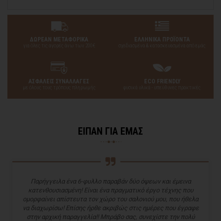
ΔΩΡΕΑΝ ΜΕΤΑΦΟΡΙΚΑ
ΕΛΛΗΝΙΚΑ ΠΡΟΪΟΝΤΑ
για όλες τις αγορές άνω των 200€
σχεδιασμένα & κατασκευασμένα από εμάς
ΑΣΦΑΛΕΙΣ ΣΥΝΑΛΛΑΓΕΣ
ECO FRIENDLY
με όλους τους τρόπους πληρωμής
φυσικά υλικά - υπεύθυνες πρακτικές
ΕΙΠΑΝ ΓΙΑ ΕΜΑΣ
Παρήγγειλα ένα 6-φυλλο παραβάν δύο όψεων και έμεινα
κατενθουσιασμένη! Είναι ένα πραγματικό έργο τέχνης που
ομορφαίνει απίστευτα τον χώρο του σαλονιού μου, που ήθελα
να διαχωρίσω! Επίσης ήρθε ακριβώς στις ημέρες που έγραφε
στην αρχική παραγγελία!! Μπράβο σας, συνεχίστε την πολύ