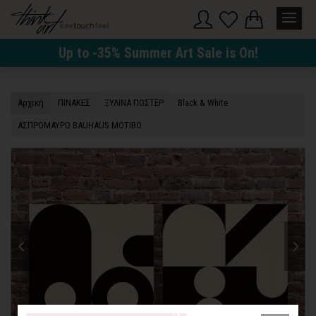
Up to -35% Summer Art Sale is On!
Αρχική
ΠΙΝΑΚΕΣ
ΞΥΛΙΝΑ ΠΟΣΤΕΡ
Black & White
ΑΣΠΡΟΜΑΥΡΟ BAUHAUS ΜΟΤΙΒΟ