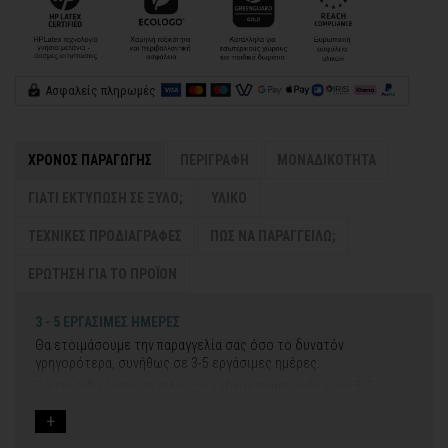
Ασφαλείς πληρωμές
ΧΡΟΝΟΣ ΠΑΡΑΓΩΓΗΣ
ΠΕΡΙΓΡΑΦΗ
ΜΟΝΑΔΙΚΟΤΗΤΑ
ΓΙΑΤΙ ΕΚΤΥΠΩΣΗ ΣΕ ΞΥΛΟ;
ΥΛΙΚΟ
ΤΕΧΝΙΚΕΣ ΠΡΟΔΙΑΓΡΑΦΕΣ
ΠΩΣ ΝΑ ΠΑΡΑΓΓΕΙΛΩ;
ΕΡΩΤΗΣΗ ΓΙΑ ΤΟ ΠΡΟΪΟΝ
3 - 5 ΕΡΓΑΣΙΜΕΣ ΗΜΕΡΕΣ
Θα ετοιμάσουμε την παραγγελία σας όσο το δυνατόν
γρηγορότερα, συνήθως σε 3-5 εργάσιμες ημέρες.
Για τις ειδικές παραγγελίες, ο χρόνος παραγωγής είναι 5-7
εργάσιμες ημέρες, μετά την έγκριση των νέων σχεδίων.
Εάν η αποστολή πραγματοποιείται κατά τη διάρκεια μεγάλων
εορτών ή αργιών ή καλοκαιρινών διακοπών, μπορεί να χρειαστεί