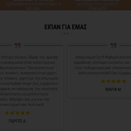
σχεδιασμένα & κατασκευασμένα
με όλους τους τρόπους
από εμάς
πληρωμής
ΕΙΠΑΝ ΓΙΑ ΕΜΑΣ
 3πτυχο πίνακα. Πέραν της άμεσης
Επαγγελματίες!!! Φοβερή ποιότητ
 η συσκευασία ήταν καλύτερη και
παράδοση, εξυπηρετικότατοι και
Χριστουγέννων. Προστατευτικό
στην τηλεφωνική μας επικοινωνί
υς πίνακες, προστατευτικό χαρτί
καλή συσκευασία!!!! Σας ευχαρισ
ς πίνακες, χαρτί με την επωνυμία
υτικό bubble wrap! Σας ευχαριστώ
 άμεση ανταπόκριση, την ποιότητα
ΜΑΡΙΑ Μ.
 δυνατότητα για μελλοντικές
σίες. Μπράβο σας για και την
τοκεντρική σας πολιτική!
ΓΙΩΡΓΟΣ Δ.