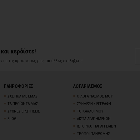
 και κερδίστε!
ντα, τις προσφορές μας και άλλες εκπλήξεις!
ΠΛΗΡΟΦΟΡΙΕΣ
ΛΟΓΑΡΙΑΣΜΟΣ
ΣΧΕΤΙΚΑ ΜΕ ΕΜΑΣ
Ο ΛΟΓΑΡΙΑΣΜΟΣ ΜΟΥ
ΤΑ ΠΡΟΪΟΝΤΑ ΜΑΣ
ΣΥΝΔΕΣΗ / ΕΓΓΡΑΦΗ
ΣΥΧΝΕΣ ΕΡΩΤΗΣΕΙΣ
ΤΟ ΚΑΛΑΘΙ ΜΟΥ
BLOG
ΛΙΣΤΑ ΑΓΑΠΗΜΕΝΩΝ
ΙΣΤΟΡΙΚΟ ΠΑΡΑΓΓΕΛΙΩΝ
ΤΡΟΠΟΙ ΠΛΗΡΩΜΗΣ