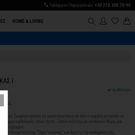
Τηλέφωνο Παραγγελιών:
+30 210.300.70.90
ΓΕΣ
HOME & LIVING
ΚΑΣ Ι
Διαθέσιμο
9,90€
ινελιές ζωγραφισμένες με μαεστρία πάνω σε άδειο καμβά, μπορούν να
α χάρμα οφθαλμών, όπως αυτό. Ξύλινο πόστερ με γυναικείο θέμα, για
η μονοχρωμία.
ιρά ξύλινων πόστερ "Όψη Γυναίκας" και βρείτε τα αγαπημένα σας.