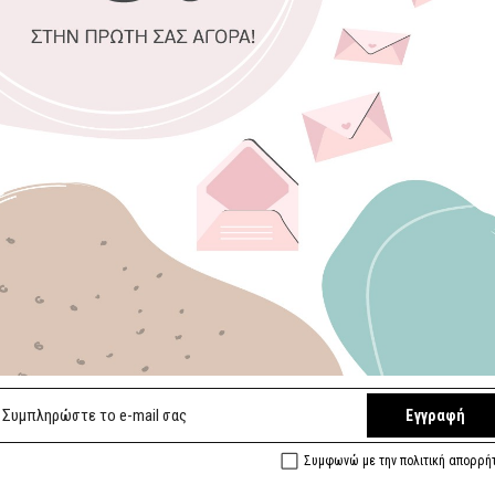
Επιλέξτε διαστ
30 x 20 εκ.
Επιλογή
Φυσικό Φόντο
Αποστολή σε 
5/
Ελληνικά Χει
Εγγραφή
Ευρωπαϊκές π
Συμφωνώ με την πολιτική απορρή