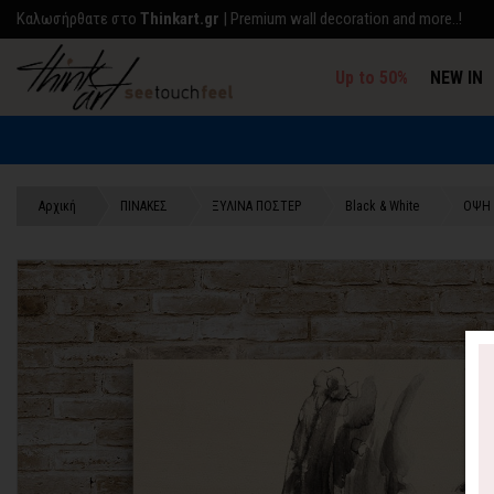
Kαλωσήρθατε στο
Thinkart.gr
| Premium wall decoration and more..!
Up to 50%
NEW IN
Αρχική
ΠΙΝΑΚΕΣ
ΞΥΛΙΝΑ ΠΟΣΤΕΡ
Black & White
ΟΨΗ 