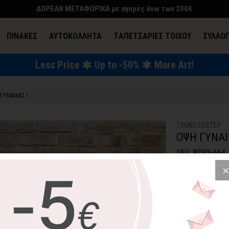
ΔΩΡΕΑΝ ΜΕΤΑΦΟΡΙΚΑ με αγορές άνω των 200€
ΠΙΝΑΚΕΣ
ΑΥΤΟΚΟΛΛΗΤΑ
TΑΠΕΤΣΑΡΙΕΣ ΤΟΙΧΟΥ
ΣΥΛΛΟ
Less Price
Up to -50%
More Art!
ΕΝΔΥΣΗ & ΑΞΕΣΟΥΑΡ
ΓΥΝΑΙΚΑΣ Ι
ΞΥΛΙΝΟ ΠΟΣΤΕΡ
ΟΨΗ ΓΥΝΑΙ
SKU: WDPS-66-L
22,43€
2
Μερικές μαύρες π
δημιουργήσουν έν
όσους αγαπούν τ
Ανακαλύψτε τη σε