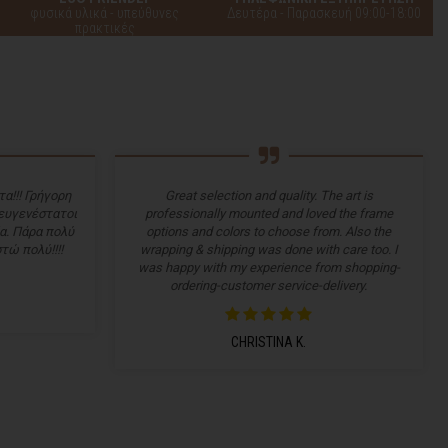
φυσικά υλικά - υπεύθυνες
Δευτέρα - Παρασκευή 09:00-18:00
πρακτικές
α!!! Γρήγορη
Great selection and quality. The art is
 ευγενέστατοι
professionally mounted and loved the frame
α. Πάρα πολύ
options and colors to choose from. Also the
τώ πολύ!!!!
wrapping & shipping was done with care too. I
was happy with my experience from shopping-
ordering-customer service-delivery.
CHRISTINA K.