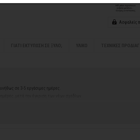
Ασφαλείς 
ΓΙΑΤΙ ΕΚΤΥΠΩΣΗ ΣΕ ΞΥΛΟ;
ΥΛΙΚΟ
ΤΕΧΝΙΚΕΣ ΠΡΟΔΙΑ
υνήθως σε 3-5 εργάσιμες ημέρες.
ς ημέρες, μετά την έγκριση των νέων σχεδίων.
ή αργιών ή καλοκαιρινών διακοπών, μπορεί να χρειαστεί λίγος περισσότερος
contact@thinkart.gr
φορίες στο