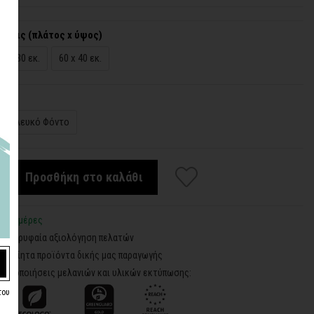
άσεις (πλάτος x ύψος)
45 x 30 εκ.
60 x 40 εκ.
Λευκό Φόντο
Προσθήκη στο καλάθι
3-5 ημέρες
5 - Κορυφαία αξιολόγηση πελατών
ροποίητα προϊόντα δικής μας παραγωγής
ιστοποιήσεις μελανιών και υλικών εκτύπωσης:
του