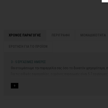
ΧΡΟΝΟΣ ΠΑΡΑΓΩΓΗΣ
ΠΕΡΙΓΡΑΦΗ
ΜΟΝΑΔΙΚΟΤΗΤΑ
ΕΡΩΤΗΣΗ ΓΙΑ ΤΟ ΠΡΟΪΟΝ
3 - 5 ΕΡΓΑΣΙΜΕΣ ΗΜΕΡΕΣ
Θα ετοιμάσουμε την παραγγελία σας όσο το δυνατόν γρηγορότερα, σ
Για τις ειδικές παραγγελίες, ο χρόνος παραγωγής είναι 5-7 εργάσιμε
Εάν η αποστολή πραγματοποιείται κατά τη διάρκεια μεγάλων εορτών 
Για αυτές τις περιπτώσεις - φροντίστε την παραγγελία σας νωρίτερα!
Μπορείτε πάντα να επικοινωνείτε μαζί μας για περισσότερες πληρο