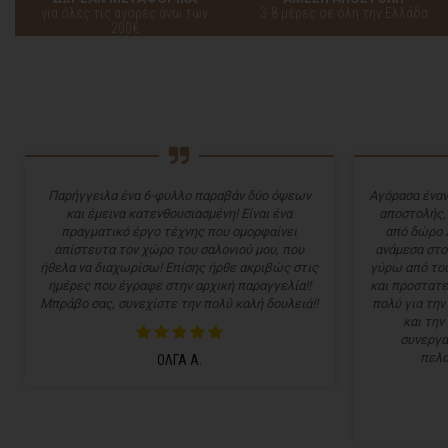
για όλες τις αγορές άνω των
3-8 μέρες σε όλη την Ελλάδα
200€
Παρήγγειλα ένα 6-φυλλο παραβάν δύο όψεων
Αγόρασα έναν
και έμεινα κατενθουσιασμένη! Είναι ένα
αποστολής,
πραγματικό έργο τέχνης που ομορφαίνει
από δώρο 
απίστευτα τον χώρο του σαλονιού μου, που
ανάμεσα στο
ήθελα να διαχωρίσω! Επίσης ήρθε ακριβώς στις
γύρω από του
ημέρες που έγραφε στην αρχική παραγγελία!!
και προστατε
Μπράβο σας, συνεχίστε την πολύ καλή δουλειά!!
πολύ για την
και την
συνεργα
πελα
ΟΛΓΑ Α.