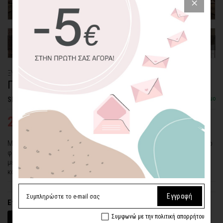
ΞΥΛΙΝΟ ΠΟΣΤΕΡ
ΓΥΝΑΙΚΑ ΜΕ ΚΑΠΕΛΟ ΣΕ ΙΠΠΟΔΡΟΜΙΕΣ
Διαθέσιμο
SKU: WDPS-28-L
22,43€
29,90€
Μια γυναίκα με μαύρο καπέλο και γάντια σε πρώτο πλάνο. Πίσω στο
φόντο αχνοφαίνονται άλογα κούρσας... Το ξύλινο πόστερ "Γυναίκα
με Καπέλο σε Ιπποδρομίες" δεν θα περάσει απαρατήρητο από
κανέναν επισκέπτη.
Εγγραφή
Επιλέξτε διαστάσεις (πλάτος x ύψος)
Συμφωνώ με την πολιτική απορρήτου
30 x 20 εκ.
45 x 30 εκ.
60 x 40 εκ.