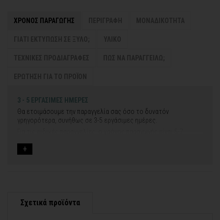
ΧΡΟΝΟΣ ΠΑΡΑΓΩΓΗΣ
ΠΕΡΙΓΡΑΦΗ
ΜΟΝΑΔΙΚΟΤΗΤΑ
ΓΙΑΤΙ ΕΚΤΥΠΩΣΗ ΣΕ ΞΥΛΟ;
ΥΛΙΚΟ
ΤΕΧΝΙΚΕΣ ΠΡΟΔΙΑΓΡΑΦΕΣ
ΠΩΣ ΝΑ ΠΑΡΑΓΓΕΙΛΩ;
ΕΡΩΤΗΣΗ ΓΙΑ ΤΟ ΠΡΟΪΟΝ
3 - 5 ΕΡΓΑΣΙΜΕΣ ΗΜΕΡΕΣ
Θα ετοιμάσουμε την παραγγελία σας όσο το δυνατόν
γρηγορότερα, συνήθως σε 3-5 εργάσιμες ημέρες.
Για τις ειδικές παραγγελίες, ο χρόνος παραγωγής είναι 5-7
εργάσιμες ημέρες, μετά την έγκριση των νέων σχεδίων.
Εάν η αποστολή πραγματοποιείται κατά τη διάρκεια μεγάλων
εορτών ή αργιών ή καλοκαιρινών διακοπών, μπορεί να χρειαστεί
λίγος περισσότερος χρόνος για να παραδοθεί.
Για αυτές τις περιπτώσεις - φροντίστε την παραγγελία σας
νωρίτερα!
Σχετικά προϊόντα
Μπορείτε πάντα να επικοινωνείτε μαζί μας για περισσότερες
contact@thinkart.gr
πληροφορίες στο