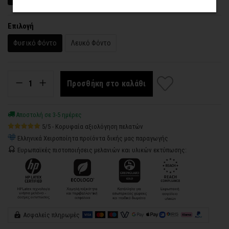
Επιλογή
Φυσικό Φόντο
Λευκό Φόντο
Προσθήκη στο καλάθι
Αποστολή σε 3-5 ημέρες
5/5 - Κορυφαία αξιολόγηση πελατών
Ελληνικά Χειροποίητα προϊόντα δικής μας παραγωγής
Ευρωπαϊκές πιστοποιήσεις μελανιών και υλικών εκτύπωσης:
Ασφαλείς πληρωμές