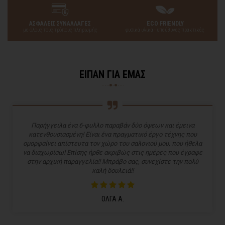
ΑΣΦΑΛΕΙΣ ΣΥΝΑΛΛΑΓΕΣ
ECO FRIENDLY
με όλους τους τρόπους πληρωμής
φυσικά υλικά - υπεύθυνες πρακτικές
ΕΙΠΑΝ ΓΙΑ ΕΜΑΣ
Παρήγγειλα ένα 6-φυλλο παραβάν δύο όψεων και έμεινα
κατενθουσιασμένη! Είναι ένα πραγματικό έργο τέχνης που
ομορφαίνει απίστευτα τον χώρο του σαλονιού μου, που ήθελα
να διαχωρίσω! Επίσης ήρθε ακριβώς στις ημέρες που έγραφε
στην αρχική παραγγελία!! Μπράβο σας, συνεχίστε την πολύ
καλή δουλειά!!
ΟΛΓΑ Α.