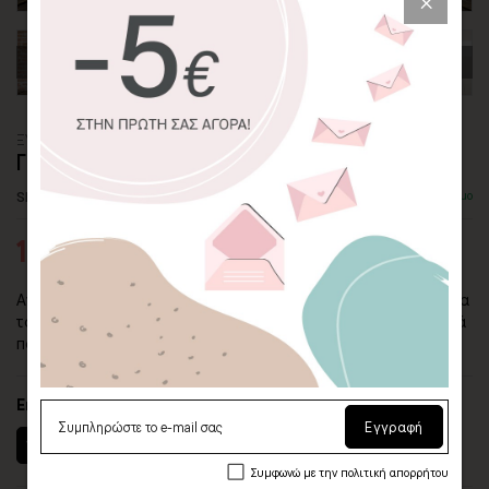
ΞΥΛΙΝΟ ΠΟΣΤΕΡ
ΓΡΑΜΜΙΚΟ ΠΟΡΤΡΕΤΟ ΓΥΝΑΙΚΑΣ ΣΕ ΠΡΑΣΙΝΟ
SKU: WDPS-30-P
Διαθέσιμο
19,93€
26,57€
Αν σας αρέσουν τα απλά και λιτά σχέδια και τα γήινα χρώματα
του ξύλου, τότε η επιλογή των ξύλινων πόστερ με τα γραμμικά
πορτρέτα γυναίκας είναι η ιδανική επιλογή για τον χώρο σας.
Επιλέξτε διαστάσεις (πλάτος x ύψος)
Εγγραφή
15 x 22 εκ.
20 x 30 εκ.
30 x 45 εκ.
40 x 60 εκ.
Συμφωνώ με την πολιτική απορρήτου