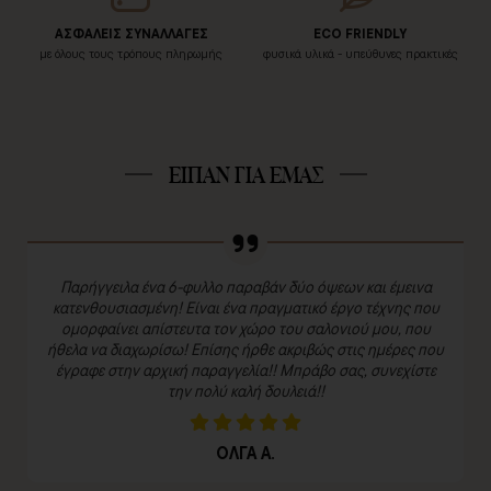
ΑΣΦΑΛΕΙΣ ΣΥΝΑΛΛΑΓΕΣ
ECO FRIENDLY
με όλους τους τρόπους πληρωμής
φυσικά υλικά - υπεύθυνες πρακτικές
ΕΙΠΑΝ ΓΙΑ ΕΜΑΣ
Παρήγγειλα ένα 6-φυλλο παραβάν δύο όψεων και έμεινα
κατενθουσιασμένη! Είναι ένα πραγματικό έργο τέχνης που
ομορφαίνει απίστευτα τον χώρο του σαλονιού μου, που
ήθελα να διαχωρίσω! Επίσης ήρθε ακριβώς στις ημέρες που
έγραφε στην αρχική παραγγελία!! Μπράβο σας, συνεχίστε
την πολύ καλή δουλειά!!
ΟΛΓΑ Α.