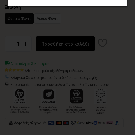
Επιλογή
Φυσικό Φόντο
Λευκό Φόντο
Προσθήκη στο καλάθι
Αποστολή σε 3-5 ημέρες
5/5 - Κορυφαία αξιολόγηση πελατών
Ελληνικά Χειροποίητα προϊόντα δικής μας παραγωγής
Ευρωπαϊκές πιστοποιήσεις μελανιών και υλικών εκτύπωσης:
Ασφαλείς πληρωμές