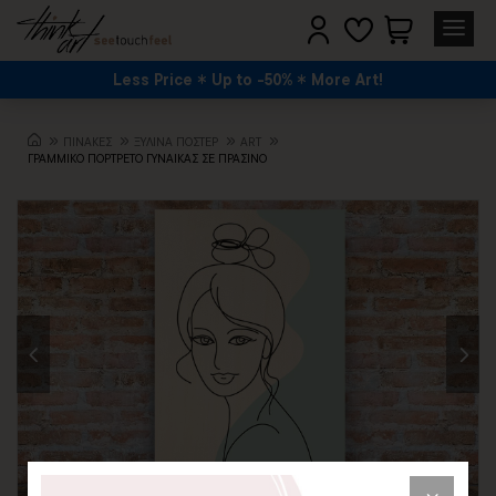
Less Price
Up to -50%
More Art!
ΠΙΝΑΚΕΣ
ΞΥΛΙΝΑ ΠΟΣΤΕΡ
ART
ΓΡΑΜΜΙΚΟ ΠΟΡΤΡΕΤΟ ΓΥΝΑΙΚΑΣ ΣΕ ΠΡΑΣΙΝΟ