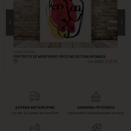
ΞΥΛΙΝΟ ΠΟΣΤΕΡ
ΠΙ
ΠΟΡΤΡΕΤΟ ΣΕ ΜΟΝΤΕΡΝΟ ΥΦΟΣ ΜΕ ΕΝΤΟΝΑ ΧΡΩΜΑΤΑ
ΣΚ
57€
23,57€
από
31,43€
ΔΩΡΕΑΝ ΜΕΤΑΦΟΡΙΚΑ
ΕΛΛΗΝΙΚΑ ΠΡΟΪΟΝΤΑ
για όλες τις αγορές άνω των 200€
σχεδιασμένα & κατασκευασμένα από εμάς