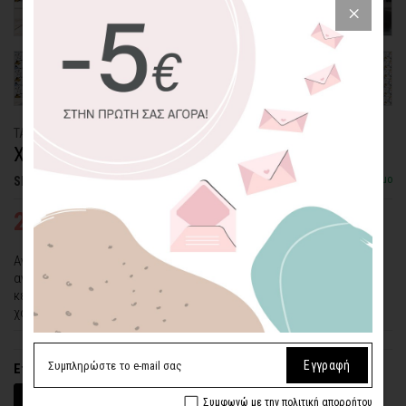
ΤΑΠΕΤΣΑΡΙΑ PATTERN
ΧΡΩΜΑΤΙΣΤΑ ΣΚΥΛΑΚΙΑ
Διαθέσιμο
SKU: WLP-74
24,26€
34,65€
Αν τρέφετε ιδιαίτερη αγάπη για τους τετράποδους φίλους του
ανθρώπου, αυτή η ταπετσαρία με τα χρωματιστά σκυλάκια θα σας
κερδίσει σίγουρα... Πολύ απλά γιατί είναι όλα τους τόσο
χαριτωμένα!
Εγγραφή
Επιλέξτε υλικό
Βινύλιο (Αυτοκόλλητο)
Ύφασμα (Με Υγρή Κόλλα)
Συμφωνώ με την πολιτική απορρήτου