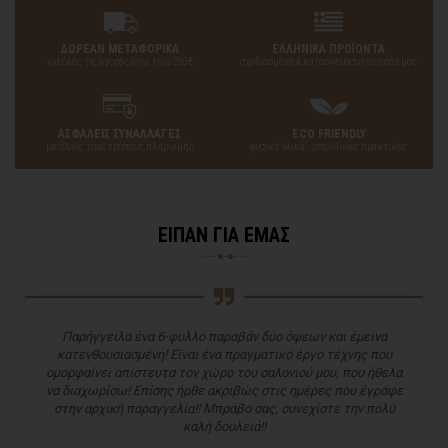
ΔΩΡΕΑΝ ΜΕΤΑΦΟΡΙΚΑ
ΕΛΛΗΝΙΚΑ ΠΡΟΪΟΝΤΑ
για όλες τις αγορές άνω των 200€
σχεδιασμένα & κατασκευασμένα από εμάς
ΑΣΦΑΛΕΙΣ ΣΥΝΑΛΛΑΓΕΣ
ECO FRIENDLY
με όλους τους τρόπους πληρωμής
φυσικά υλικά - υπεύθυνες πρακτικές
ΕΙΠΑΝ ΓΙΑ ΕΜΑΣ
Παρήγγειλα ένα 6-φυλλο παραβάν δύο όψεων και έμεινα
κατενθουσιασμένη! Είναι ένα πραγματικό έργο τέχνης που
ομορφαίνει απίστευτα τον χώρο του σαλονιού μου, που ήθελα
να διαχωρίσω! Επίσης ήρθε ακριβώς στις ημέρες που έγραφε
στην αρχική παραγγελία!! Μπράβο σας, συνεχίστε την πολύ
καλή δουλειά!!