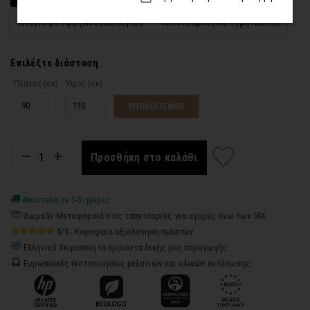
Ανάγλυφη Υφή (Αυτοκόλλητο)
Ταπετσαρία (Με Υγρή Κόλλα)
Επιλέξτε διάσταση
Πλάτος (εκ)
Ύψος (εκ)
ΥΠΟΛΟΓΙΣΜΟΣ
Προσθήκη στο καλάθι
Αποστολή σε 3-5 ημέρες
Δωρεάν Μεταφορικά στις ταπετσαρίες για αγορές άνω των 50€
5/5 - Κορυφαία αξιολόγηση πελατών
Ελληνικά Χειροποίητα προϊόντα δικής μας παραγωγής
Ευρωπαϊκές πιστοποιήσεις μελανιών και υλικών εκτύπωσης: