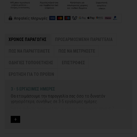
Ασφαλείς πληρωμές
ΧΡΟΝΟΣ ΠΑΡΑΓΩΓΗΣ
ΠΡΟΣΑΡΜΟΣΜΕΝΗ ΠΑΡΑΓΓΕΛΙΑ
ΠΩΣ ΝΑ ΠΑΡΑΓΓΕΙΛΕΤΕ
ΠΩΣ ΝΑ ΜΕΤΡΗΣΕΤΕ
ΟΔΗΓΙΕΣ ΤΟΠΟΘΕΤΗΣΗΣ
ΕΠΙΣΤΡΟΦΕΣ
ΕΡΩΤΗΣΗ ΓΙΑ ΤΟ ΠΡΟΪΟΝ
3 - 5 ΕΡΓΑΣΙΜΕΣ ΗΜΕΡΕΣ
Θα ετοιμάσουμε την παραγγελία σας όσο το δυνατόν
γρηγορότερα, συνήθως σε 3-5 εργάσιμες ημέρες.
Για τις ειδικές παραγγελίες, ο χρόνος παραγωγής είναι 4-7
εργάσιμες ημέρες, μετά την έγκριση των νέων σχεδίων.
Εάν η αποστολή πραγματοποιείται κατά τη διάρκεια μεγάλων
εορτών ή αργιών ή καλοκαιρινών διακοπών, μπορεί να χρειαστεί
λίγος περισσότερος χρόνος για να παραδοθεί.