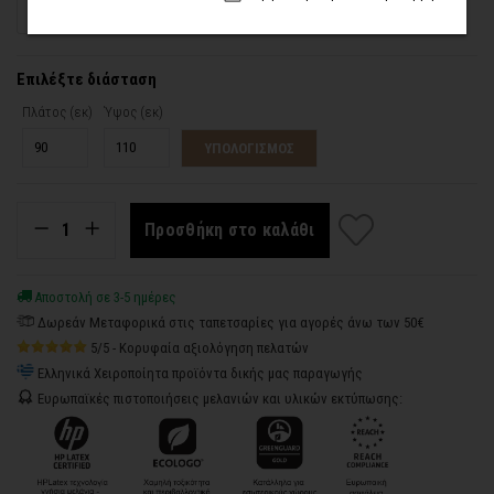
Ανάγλυφη Υφή (Αυτοκόλλητο)
Ταπετσαρία (Με Υγρή Κόλλα)
Επιλέξτε διάσταση
Πλάτος (εκ)
Ύψος (εκ)
ΥΠΟΛΟΓΙΣΜΟΣ
Προσθήκη στο καλάθι
Αποστολή σε 3-5 ημέρες
Δωρεάν Μεταφορικά στις ταπετσαρίες για αγορές άνω των 50€
5/5 - Κορυφαία αξιολόγηση πελατών
Ελληνικά Χειροποίητα προϊόντα δικής μας παραγωγής
Ευρωπαϊκές πιστοποιήσεις μελανιών και υλικών εκτύπωσης: