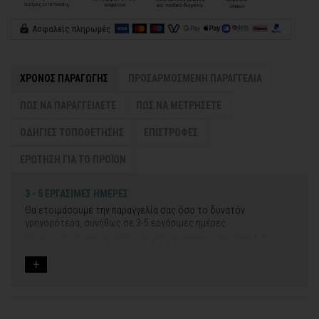
Ασφαλείς πληρωμές
ΧΡΟΝΟΣ ΠΑΡΑΓΩΓΗΣ
ΠΡΟΣΑΡΜΟΣΜΕΝΗ ΠΑΡΑΓΓΕΛΙΑ
ΠΩΣ ΝΑ ΠΑΡΑΓΓΕΙΛΕΤΕ
ΠΩΣ ΝΑ ΜΕΤΡΗΣΕΤΕ
ΟΔΗΓΙΕΣ ΤΟΠΟΘΕΤΗΣΗΣ
ΕΠΙΣΤΡΟΦΕΣ
ΕΡΩΤΗΣΗ ΓΙΑ ΤΟ ΠΡΟΪΟΝ
3 - 5 ΕΡΓΑΣΙΜΕΣ ΗΜΕΡΕΣ
Θα ετοιμάσουμε την παραγγελία σας όσο το δυνατόν
γρηγορότερα, συνήθως σε 3-5 εργάσιμες ημέρες.
Για τις ειδικές παραγγελίες, ο χρόνος παραγωγής είναι 4-7
εργάσιμες ημέρες, μετά την έγκριση των νέων σχεδίων.
Εάν η αποστολή πραγματοποιείται κατά τη διάρκεια μεγάλων
εορτών ή αργιών ή καλοκαιρινών διακοπών, μπορεί να χρειαστεί
λίγος περισσότερος χρόνος για να παραδοθεί.
Για αυτές τις περιπτώσεις - φροντίστε την παραγγελία σας