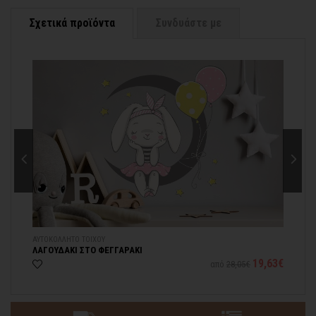
νωρίτερα!
Σχετικά προϊόντα
Συνδυάστε με
Μπορείτε πάντα να επικοινωνείτε μαζί μας για περισσότερες
contact@thinkart.gr
πληροφορίες στο
ΑΥΤΟΚΟΛΛΗΤΟ ΤΟΙΧΟΥ
ΑΥ
ΛΑΓΟΥΔΑΚΙ ΣΤΟ ΦΕΓΓΑΡΑΚΙ
ΧΑ
28€
19,63€
από
28,05€