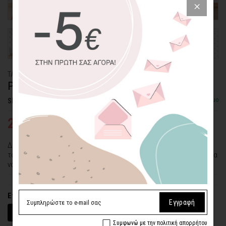
ΤΑΠΕΤΣΑΡΙΑ PATTERN
ΡΟΖ ΛΑΓΟΥΔΑΚΙΑ & ΚΑΡΔΟΥΛΕΣ
Διαθέσιμο
SKU: WLP-44
24,26€
34,65€
Διακοσμήστε το δωμάτιο του παιδιού σας με αυτή τη γλυκιά
ταπετσαρία με τα χαριτωμένα λαγουδάκια! Ο καλύτερος τρόπος για
να κάνετε το βρεφικό σας δωμάτιο κομψό και υπέροχο!
Επιλέξτε υλικό
Εγγραφή
Βινύλιο (Αυτοκόλλητο)
Ύφασμα (Με Υγρή Κόλλα)
Συμφωνώ με την πολιτική απορρήτου