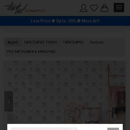
Less Price
Up to -50%
More Art!
Αρχική
TΑΠΕΤΣΑΡΙΕΣ ΤΟΙΧΟΥ
TΑΠΕΤΣΑΡΙΕΣ
Παιδικές
ΡΟΖ ΛΑΓΟΥΔΑΚΙΑ & ΚΑΡΔΟΥΛΕΣ