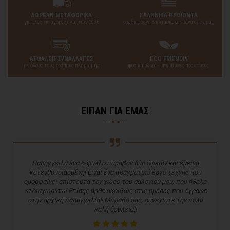
ΔΩΡΕΑΝ ΜΕΤΑΦΟΡΙΚΑ
ΕΛΛΗΝΙΚΑ ΠΡΟΪΟΝΤΑ
για όλες τις αγορές άνω των 200€
σχεδιασμένα & κατασκευασμένα από εμάς
ΑΣΦΑΛΕΙΣ ΣΥΝΑΛΛΑΓΕΣ
ECO FRIENDLY
με όλους τους τρόπους πληρωμής
φυσικά υλικά - υπεύθυνες πρακτικές
ΕΙΠΑΝ ΓΙΑ ΕΜΑΣ
Παρήγγειλα ένα 6-φυλλο παραβάν δύο όψεων και έμεινα
κατενθουσιασμένη! Είναι ένα πραγματικό έργο τέχνης που
ομορφαίνει απίστευτα τον χώρο του σαλονιού μου, που ήθελα
να διαχωρίσω! Επίσης ήρθε ακριβώς στις ημέρες που έγραφε
στην αρχική παραγγελία!! Μπράβο σας, συνεχίστε την πολύ
καλή δουλειά!!