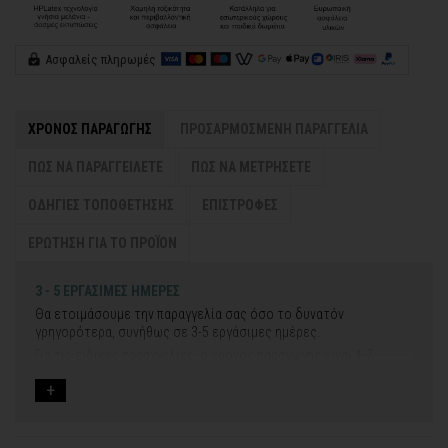
Ασφαλείς πληρωμές
ΧΡΟΝΟΣ ΠΑΡΑΓΩΓΗΣ
ΠΡΟΣΑΡΜΟΣΜΕΝΗ ΠΑΡΑΓΓΕΛΙΑ
ΠΩΣ ΝΑ ΠΑΡΑΓΓΕΙΛΕΤΕ
ΠΩΣ ΝΑ ΜΕΤΡΗΣΕΤΕ
ΟΔΗΓΙΕΣ ΤΟΠΟΘΕΤΗΣΗΣ
ΕΠΙΣΤΡΟΦΕΣ
ΕΡΩΤΗΣΗ ΓΙΑ ΤΟ ΠΡΟΪΟΝ
3 - 5 ΕΡΓΑΣΙΜΕΣ ΗΜΕΡΕΣ
Θα ετοιμάσουμε την παραγγελία σας όσο το δυνατόν
γρηγορότερα, συνήθως σε 3-5 εργάσιμες ημέρες.
Για τις ειδικές παραγγελίες, ο χρόνος παραγωγής είναι 4-7
εργάσιμες ημέρες, μετά την έγκριση των νέων σχεδίων.
Εάν η αποστολή πραγματοποιείται κατά τη διάρκεια μεγάλων
εορτών ή αργιών ή καλοκαιρινών διακοπών, μπορεί να χρειαστεί
λίγος περισσότερος χρόνος για να παραδοθεί.