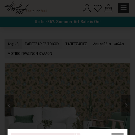
Up to -35% Summer Art Sale is On!
Αρχική
TΑΠΕΤΣΑΡΙΕΣ ΤΟΙΧΟΥ
TΑΠΕΤΣΑΡΙΕΣ
Λουλούδια - Φύλλα
ΜΟΤΙΒΟ ΠΡΑΣΙΝΩΝ ΦΥΛΛΩΝ