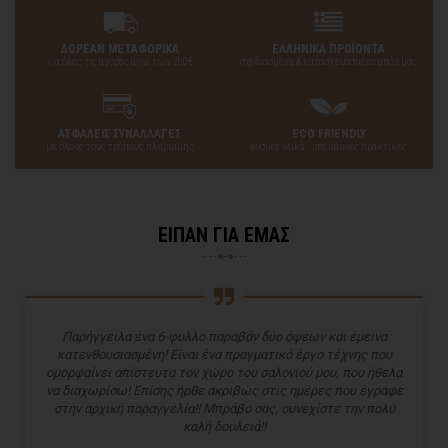
ΔΩΡΕΑΝ ΜΕΤΑΦΟΡΙΚΑ
ΕΛΛΗΝΙΚΑ ΠΡΟΪΟΝΤΑ
για όλες τις αγορές άνω των 200€
σχεδιασμένα & κατασκευασμένα από εμάς
ΑΣΦΑΛΕΙΣ ΣΥΝΑΛΛΑΓΕΣ
ECO FRIENDLY
με όλους τους τρόπους πληρωμής
φυσικά υλικά - υπεύθυνες πρακτικές
ΕΙΠΑΝ ΓΙΑ ΕΜΑΣ
Παρήγγειλα ένα 6-φυλλο παραβάν δύο όψεων και έμεινα
κατενθουσιασμένη! Είναι ένα πραγματικό έργο τέχνης που
ομορφαίνει απίστευτα τον χώρο του σαλονιού μου, που ήθελα
να διαχωρίσω! Επίσης ήρθε ακριβώς στις ημέρες που έγραφε
στην αρχική παραγγελία!! Μπράβο σας, συνεχίστε την πολύ
καλή δουλειά!!