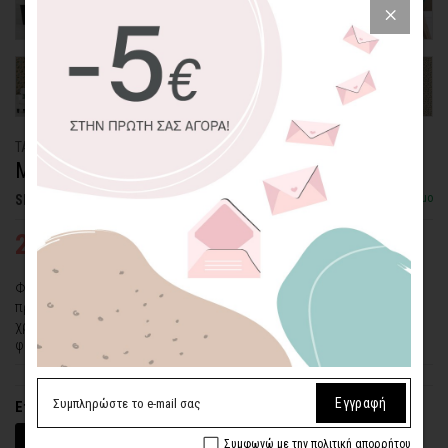
ΤΑΠΕΤΣΑΡΙΑ PATTERN
ΜΟΤΙΒΟ ΠΡΑΣΙΝΩΝ ΦΥΛΛΩΝ
Διαθέσιμο
SKU: WLP-41
24,26€
34,65€
Φέρτε χρώμα και διακοσμητική φινέτσα στο σπίτι σας με την
προσθήκη αυτής της σύγχρονης ταπετσαρίας. Διαθέτει γήινα
χρώματα βγαλμένα από τη φύση που θα χαρίσουν ζεστασιά και
φινέτσα στο χώρο σας.
Εγγραφή
Επιλέξτε υλικό
Βινύλιο (Αυτοκόλλητο)
Ύφασμα (Με Υγρή Κόλλα)
Συμφωνώ με την πολιτική απορρήτου