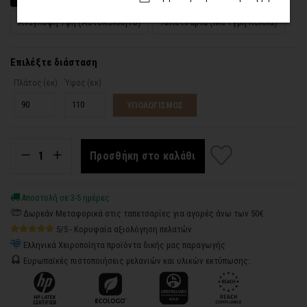
Ανάγλυφη Υφή (Αυτοκόλλητο)
Ταπετσαρία (Με Υγρή Κόλλα)
Επιλέξτε διάσταση
Πλάτος (εκ)
Ύψος (εκ)
ΥΠΟΛΟΓΙΣΜΟΣ
Προσθήκη στο καλάθι
Αποστολή σε 3-5 ημέρες
Δωρεάν Μεταφορικά στις ταπετσαρίες για αγορές άνω των 50€
5/5 - Κορυφαία αξιολόγηση πελατών
Ελληνικά Χειροποίητα προϊόντα δικής μας παραγωγής
Ευρωπαϊκές πιστοποιήσεις μελανιών και υλικών εκτύπωσης: