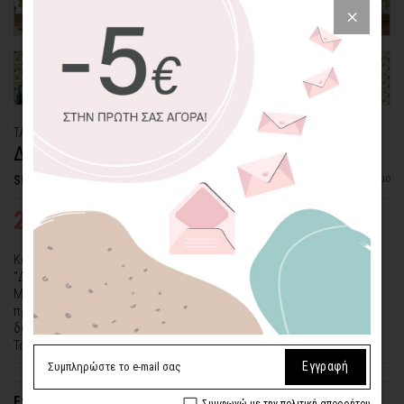
ΤΑΠΕΤΣΑΡΙΑ PATTERN
ΔΡΟΣΕΡΑ ΠΡΑΣΙΝΑ ΦΥΛΛΑ
Διαθέσιμο
SKU: WLP-55
24,26€
34,65€
Καλύψτε τους τοίχους σας με την υπέροχη ταπετσαρία φύλλων
"Δροσερά Πράσινα Φύλλα".
Με πολλούς συνδυασμούς χρωμάτων στις αποχρώσεις του
πράσινου, είναι σίγουρο ότι θα προσθέσουν μια αίσθηση φύσης στο
δωμάτιό σας.
Τα φύλλα αποτελούν ένα φρέσκο, φυσικό ντεκόρ!
Εγγραφή
Επιλέξτε υλικό
Συμφωνώ με την πολιτική απορρήτου