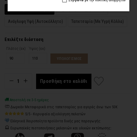
Βινύλιο (Αυτοκόλλητο)
Ύφασμα (Με Υγρή Κόλλα)
Ανάγλυφη Υφή (Αυτοκόλλητο)
Ταπετσαρία (Με Υγρή Κόλλα)
Επιλέξτε διάσταση
Πλάτος (εκ)
Ύψος (εκ)
ΥΠΟΛΟΓΙΣΜΟΣ
Προσθήκη στο καλάθι
Αποστολή σε 3-5 ημέρες
Δωρεάν Μεταφορικά στις ταπετσαρίες για αγορές άνω των 50€
5/5 - Κορυφαία αξιολόγηση πελατών
Ελληνικά Χειροποίητα προϊόντα δικής μας παραγωγής
Ευρωπαϊκές πιστοποιήσεις μελανιών και υλικών εκτύπωσης: