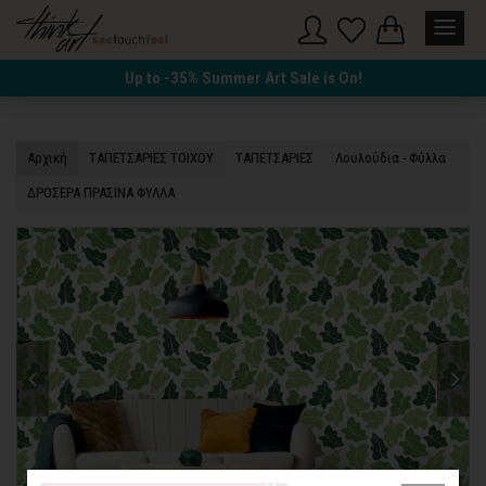
Up to -35% Summer Art Sale is On!
Αρχική
TΑΠΕΤΣΑΡΙΕΣ ΤΟΙΧΟΥ
TΑΠΕΤΣΑΡΙΕΣ
Λουλούδια - Φύλλα
ΔΡΟΣΕΡΑ ΠΡΑΣΙΝΑ ΦΥΛΛΑ