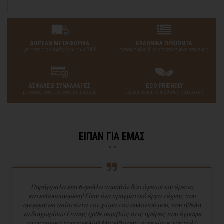
ΔΩΡΕΑΝ ΜΕΤΑΦΟΡΙΚΑ
ΕΛΛΗΝΙΚΑ ΠΡΟΪΟΝΤΑ
για όλες τις αγορές άνω των 200€
σχεδιασμένα & κατασκευασμένα από εμάς
ΑΣΦΑΛΕΙΣ ΣΥΝΑΛΛΑΓΕΣ
ECO FRIENDLY
με όλους τους τρόπους πληρωμής
φυσικά υλικά - υπεύθυνες πρακτικές
ΕΙΠΑΝ ΓΙΑ ΕΜΑΣ
Παρήγγειλα ένα 6-φυλλο παραβάν δύο όψεων και έμεινα
κατενθουσιασμένη! Είναι ένα πραγματικό έργο τέχνης που
ομορφαίνει απίστευτα τον χώρο του σαλονιού μου, που ήθελα
να διαχωρίσω! Επίσης ήρθε ακριβώς στις ημέρες που έγραφε
στην αρχική παραγγελία!! Μπράβο σας, συνεχίστε την πολύ