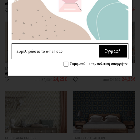
Επαγγελματικός
ΑΚΑΤΑΜΑΧΗΤΟ ΧΡΥΣΟ
ΣΚΟΥΡΕΣ ΡΙΓΕΣ ΖΙΓΚ ΖΑΓΚ
χώρος
24,25€
24,25€
από
34,65€
από
34,65€
Καθαρισμός φίλτρων
Εγγραφή
Συμφωνώ με την πολιτική απορρήτου
ΤΑΠΕΤΣΑΡΙΑ PATTERN
ΤΑΠΕΤΣΑΡΙΑ PATTERN
ΑΝΟΙΧΤΟΧΡΩΜΕΣ ΡΙΓΕΣ ΖΙΓΚ ΖΑΓΚ
ΠΟΛΥΧΡΩΜΕΣ ΚΥΜΑΤΙΣΤΕΣ
ΓΡΑΜΜΕΣ
24,25€
24,25€
από
34,65€
από
34,65€
ΤΑΠΕΤΣΑΡΙΑ PATTERN
ΤΑΠΕΤΣΑΡΙΑ PATTERN