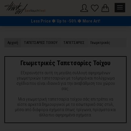
Χρώμα
Less Price
Up to -50%
More Art!
Κόκκινο
Αρχική
TΑΠΕΤΣΑΡΙΕΣ ΤΟΙΧΟΥ
TΑΠΕΤΣΑΡΙΕΣ
Γεωμετρικές
Μπλε
Κίτρινο
Γεωμετρικές Ταπετσαρίες Τοίχου
Πράσινο
Εξερευνήστε αυτή τη μεγάλη συλλογή αφηρημένων
Πορτοκαλί
γεωμετρικών ταπετσαριών με τολμηρά και πολύχρωμα
σχέδια που είναι ιδανικά για την αναβάθμιση του χώρου
Μωβ
σας.
Μια γεωμετρική ταπετσαρία τοίχου σάς επιτρέπει να
Ροζ
είστε αρκετά δημιουργικοί με το εσωτερικό σας στυλ,
μέσα από διάφορα σχήματα όπως τρίγωνα, πρίσματα και
Καφέ
άλλα πιο αφηρημένα σχήματα.
Μπεζ