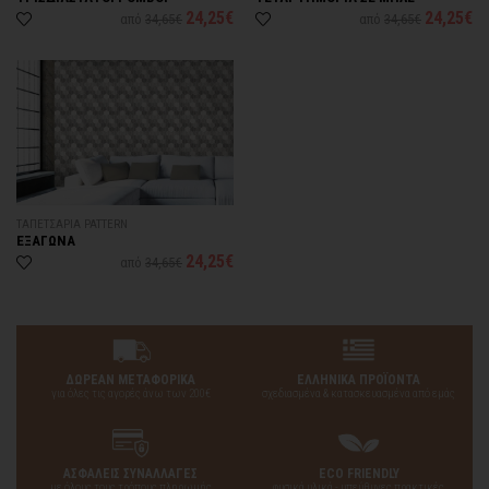
24,25€
24,25€
από
34,65€
από
34,65€
ΤΑΠΕΤΣΑΡΙΑ PATTERN
ΕΞΑΓΩΝΑ
24,25€
από
34,65€
ΔΩΡΕΑΝ ΜΕΤΑΦΟΡΙΚΑ
ΕΛΛΗΝΙΚΑ ΠΡΟΪΟΝΤΑ
για όλες τις αγορές άνω των 200€
σχεδιασμένα & κατασκευασμένα από εμάς
ΑΣΦΑΛΕΙΣ ΣΥΝΑΛΛΑΓΕΣ
ECO FRIENDLY
με όλους τους τρόπους πληρωμής
φυσικά υλικά - υπεύθυνες πρακτικές