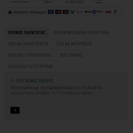
Ασφαλείς πληρωμές
ΧΡΟΝΟΣ ΠΑΡΑΓΩΓΗΣ
ΠΡΟΣΑΡΜΟΣΜΕΝΗ ΠΑΡΑΓΓΕΛΙΑ
ΠΩΣ ΝΑ ΠΑΡΑΓΓΕΙΛΕΤΕ
ΠΩΣ ΝΑ ΜΕΤΡΗΣΕΤΕ
ΟΔΗΓΙΕΣ ΤΟΠΟΘΕΤΗΣΗΣ
ΕΠΙΣΤΡΟΦΕΣ
ΕΡΩΤΗΣΗ ΓΙΑ ΤΟ ΠΡΟΪΟΝ
3 - 5 ΕΡΓΑΣΙΜΕΣ ΗΜΕΡΕΣ
Θα ετοιμάσουμε την παραγγελία σας όσο το δυνατόν
γρηγορότερα, συνήθως σε 3-5 εργάσιμες ημέρες.
Για τις ειδικές παραγγελίες, ο χρόνος παραγωγής είναι 4-7
εργάσιμες ημέρες, μετά την έγκριση των νέων σχεδίων.
Εάν η αποστολή πραγματοποιείται κατά τη διάρκεια μεγάλων
εορτών ή αργιών ή καλοκαιρινών διακοπών, μπορεί να χρειαστεί
λίγος περισσότερος χρόνος για να παραδοθεί.
Για αυτές τις περιπτώσεις - φροντίστε την παραγγελία σας