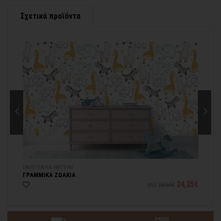
νωρίτερα!
Σχετικά προϊόντα
Μπορείτε πάντα να επικοινωνείτε μαζί μας για περισσότερες
contact@thinkart.gr
πληροφορίες στο
ΤΑΠΕΤΣΑΡΙΑ PATTERN
ΠΙ
ΓΡΑΜΜΙΚΑ ΖΩΑΚΙΑ
ΠΟ
25€
24,25€
από
34,65€