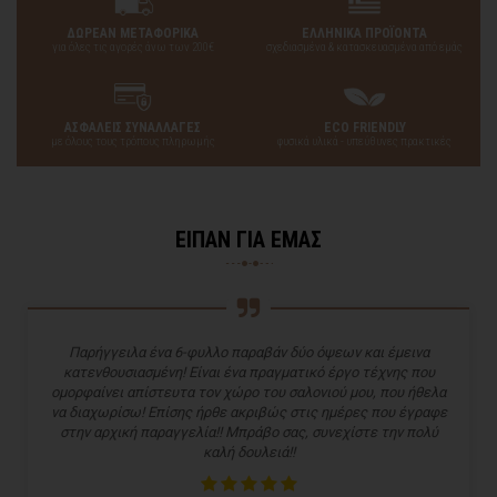
ΔΩΡΕΑΝ ΜΕΤΑΦΟΡΙΚΑ
ΕΛΛΗΝΙΚΑ ΠΡΟΪΟΝΤΑ
για όλες τις αγορές άνω των 200€
σχεδιασμένα & κατασκευασμένα από εμάς
ΑΣΦΑΛΕΙΣ ΣΥΝΑΛΛΑΓΕΣ
ECO FRIENDLY
με όλους τους τρόπους πληρωμής
φυσικά υλικά - υπεύθυνες πρακτικές
ΕΙΠΑΝ ΓΙΑ ΕΜΑΣ
Παρήγγειλα ένα 6-φυλλο παραβάν δύο όψεων και έμεινα
κατενθουσιασμένη! Είναι ένα πραγματικό έργο τέχνης που
ομορφαίνει απίστευτα τον χώρο του σαλονιού μου, που ήθελα
να διαχωρίσω! Επίσης ήρθε ακριβώς στις ημέρες που έγραφε
στην αρχική παραγγελία!! Μπράβο σας, συνεχίστε την πολύ
καλή δουλειά!!