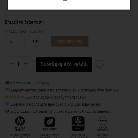
Ανάγλυφη Υφή (Αυτοκόλλητο)
Ταπετσαρία (Με Υγρή Κόλλα)
Επιλέξτε διάσταση
Πλάτος (εκ)
Ύψος (εκ)
ΥΠΟΛΟΓΙΣΜΟΣ
Προσθήκη στο καλάθι
Αποστολή σε 3-5 ημέρες
Δωρεάν Μεταφορικά στις ταπετσαρίες για αγορές άνω των 50€
5/5 - Κορυφαία αξιολόγηση πελατών
Ελληνικά Χειροποίητα προϊόντα δικής μας παραγωγής
Ευρωπαϊκές πιστοποιήσεις μελανιών και υλικών εκτύπωσης: