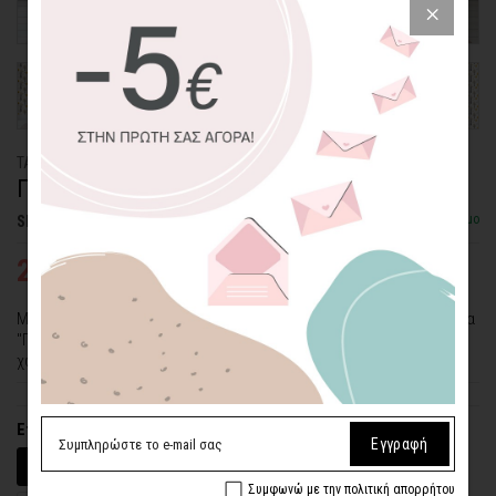
ΤΑΠΕΤΣΑΡΙΑ PATTERN
ΠΟΡΤΟΚΑΛΙ ΔΑΣΟΣ
Διαθέσιμο
SKU: WLP-4
24,26€
34,65€
Μια ποικιλία από πορτοκαλί δέντρα σε απαλό φόντο. Η ταπετσαρία
"Πορτοκαλί Δάσος" είναι ιδανική για να προσθέστε χρώμα στον
χώρο σας.
Επιλέξτε υλικό
Εγγραφή
Βινύλιο (Αυτοκόλλητο)
Ύφασμα (Με Υγρή Κόλλα)
Συμφωνώ με την πολιτική απορρήτου