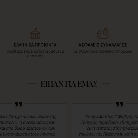
ΕΛΛΗΝΙΚΑ ΠΡΟΪΟΝΤΑ
ΑΣΦΑΛΕΙΣ ΣΥΝΑΛΛΑΓΕΣ
σχεδιασμένα & κατασκευασμένα
με όλους τους τρόπους πληρωμής
από εμάς
ΕΙΠΑΝ ΓΙΑ ΕΜΑΣ
ναν 3πτυχο πίνακα. Πέραν της
Επαγγελματίες!!! Φοβερή πο
ποστολής, η συσκευασία ήταν
Γρήγορη παράδοση, εξυπηρετικ
και από δώρο Χριστουγέννων.
ευγενέστατοι στην τηλεφων
τικό ανάμεσα στους πίνακες,
επικοινωνία. Πάρα πολύ καλή συ