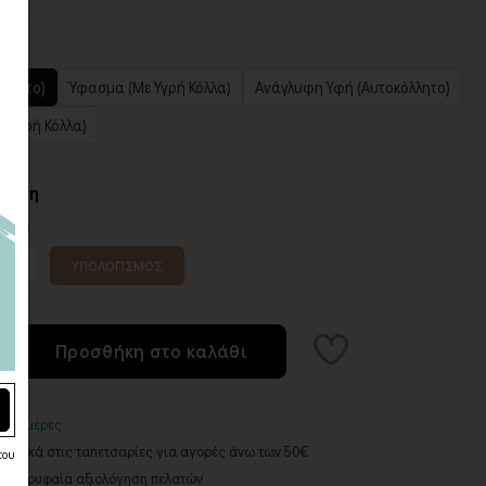
ό
όλλητο)
Ύφασμα (Με Υγρή Κόλλα)
Ανάγλυφη Υφή (Αυτοκόλλητο)
ε Υγρή Κόλλα)
σταση
 (εκ)
ΥΠΟΛΟΓΙΣΜΟΣ
Προσθήκη στο καλάθι
3-5 ημέρες
ορικά στις ταπετσαρίες για αγορές άνω των 50€
του
5 - Κορυφαία αξιολόγηση πελατών