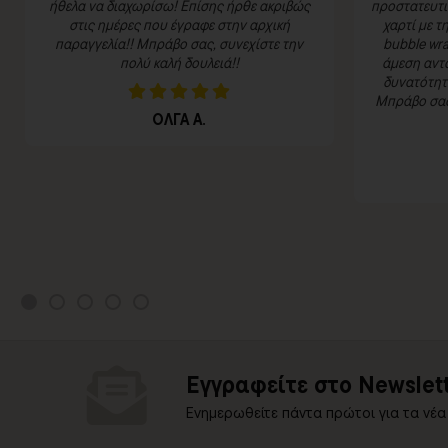
ήθελα να διαχωρίσω! Επίσης ήρθε ακριβώς
προστατευτι
στις ημέρες που έγραφε στην αρχική
χαρτί με τ
παραγγελία!! Μπράβο σας, συνεχίστε την
bubble wra
πολύ καλή δουλειά!!
άμεση αντα
δυνατότητα
Μπράβο σας 
ΟΛΓΑ Α.
Εγγραφείτε στο Newslett
Ενημερωθείτε πάντα πρώτοι για τα νέα