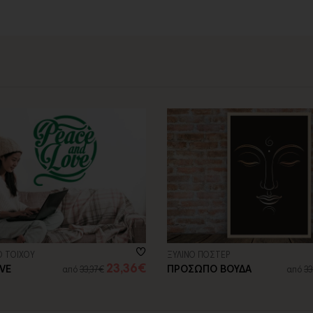
contact@thinkart.gr
ίες στο
 ΤΟΙΧΟΥ
ΞΥΛΙΝΟ ΠΟΣΤΕΡ
23,36€
& LOVE
ΠΡΟΣΩΠΟ ΒΟΥΔΑ
από
33,37€
από
33