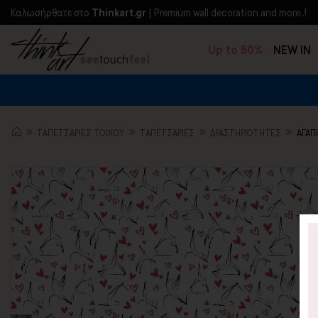
Kαλωσήρθατε στο
Thinkart.gr
| Premium wall decoration and more..!
Up to 50%
NEW IN
TΑΠΕΤΣΑΡΙΕΣ ΤΟΙΧΟΥ
TΑΠΕΤΣΑΡΙΕΣ
ΔΡΑΣΤΗΡΙΌΤΗΤΕΣ
ΑΓΑΠΗ