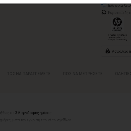
Ελληνικά Χει
Ευρωπαϊκές π
Ασφαλείς 
ΠΩΣ ΝΑ ΠΑΡΑΓΓΕΙΛΕΤΕ
ΠΩΣ ΝΑ ΜΕΤΡΗΣΕΤΕ
ΟΔΗΓΙΕ
νήθως σε 3-5 εργάσιμες ημέρες.
ημέρες, μετά την έγκριση των νέων σχεδίων.
αργιών ή καλοκαιρινών διακοπών, μπορεί να χρειαστεί λίγος περισσότερος χρό