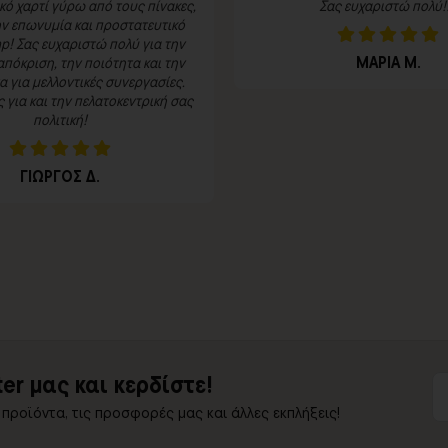
κό χαρτί γύρω από τους πίνακες,
Σας ευχαριστώ πολύ!!
ην επωνυμία και προστατευτικό
p! Σας ευχαριστώ πολύ για την
ΜΑΡΙΑ Μ.
πόκριση, την ποιότητα και την
 για μελλοντικές συνεργασίες.
για και την πελατοκεντρική σας
πολιτική!
ΓΙΩΡΓΟΣ Δ.
er μας και κερδίστε!
 προϊόντα, τις προσφορές μας και άλλες εκπλήξεις!