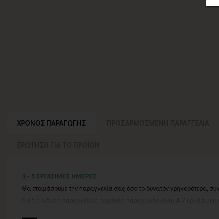
ΧΡΟΝΟΣ ΠΑΡΑΓΩΓΗΣ
ΠΡΟΣΑΡΜΟΣΜΕΝΗ ΠΑΡΑΓΓΕΛΙΑ
ΕΡΩΤΗΣΗ ΓΙΑ ΤΟ ΠΡΟΪΟΝ
3 - 5 ΕΡΓΑΣΙΜΕΣ ΗΜΕΡΕΣ
Θα ετοιμάσουμε την παραγγελία σας όσο το δυνατόν γρηγορότερα, συ
Για τις ειδικές παραγγελίες, ο χρόνος παραγωγής είναι 4-7 εργάσιμες 
Εάν η αποστολή πραγματοποιείται κατά τη διάρκεια μεγάλων εορτών ή 