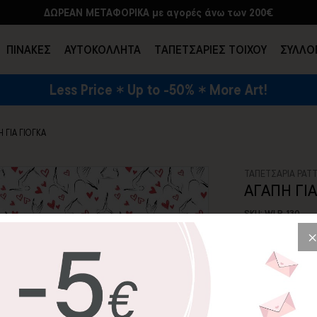
ΔΩΡΕΑΝ ΜΕΤΑΦΟΡΙΚΑ με αγορές άνω των 200€
ΠΙΝΑΚΕΣ
ΑΥΤΟΚΟΛΛΗΤΑ
TΑΠΕΤΣΑΡΙΕΣ ΤΟΙΧΟΥ
ΣΥΛΛΟ
Less Price
Up to -50%
More Art!
ΕΝΔΥΣΗ & ΑΞΕΣΟΥΑΡ
 ΓΙΑ ΓΙΟΓΚΑ
ΤΑΠΕΤΣΑΡΙΑ PAT
ΑΓΑΠΗ ΓΙΑ
SKU: WLP-130
24,26€
3
Αν η αγάπη σας 
ταπετσαρία "Αγά
Ιδανική για γυ