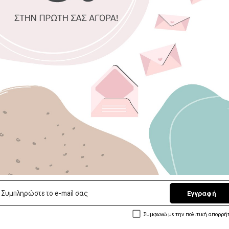
Επιλέξτε υλικ
Βινύλιο (Αυτοκ
Ταπετσαρία (Μ
Επιλέξτε διά
Πλάτος (εκ)
Ύψος
Εγγραφή
Αποστολή σε 
Δωρεάν Μεταφ
Συμφωνώ με την πολιτική απορρή
5/