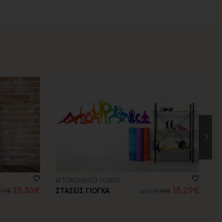
ΑΥΤΟΚΟΛΛΗΤΟ ΤΟΙΧΟΥ
ΜΠ
25,33€
15,29€
ΣΤΑΣΕΙΣ ΓΙΟΓΚΑ
Η
,77€
από
21,84€