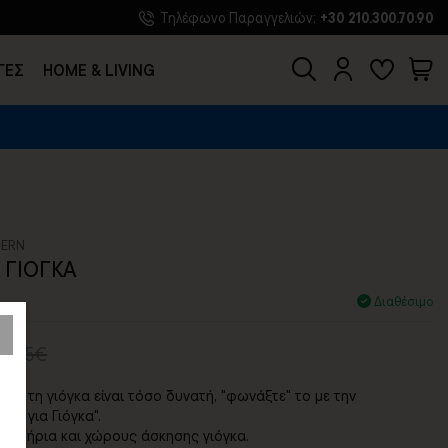
Τηλέφωνο Παραγγελιών:
+30 210.300.70.90
ΓΕΣ
HOME & LIVING
TERN
 ΓΙΟΓΚΑ
Διαθέσιμο
4,65€
για τη γιόγκα είναι τόσο δυνατή, "φωνάξτε" το με την
πη για Γιόγκα".
μναστήρια και χώρους άσκησης γιόγκα.