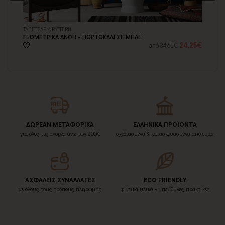
ΤΑΠΕΤΣΑΡΙΑ PATTERN
ΤΑΠ
ΓΕΩΜΕΤΡΙΚΑ ΑΝΘΗ - ΠΟΡΤΟΚΑΛΙ ΣΕ ΜΠΛΕ
ΜΑ
38€
24,25€
από
34,65€
ΔΩΡΕΑΝ ΜΕΤΑΦΟΡΙΚΑ
ΕΛΛΗΝΙΚΑ ΠΡΟΪΟΝΤΑ
για όλες τις αγορές άνω των 200€
σχεδιασμένα & κατασκευασμένα από εμάς
ΑΣΦΑΛΕΙΣ ΣΥΝΑΛΛΑΓΕΣ
ECO FRIENDLY
με όλους τους τρόπους πληρωμής
φυσικά υλικά - υπεύθυνες πρακτικές