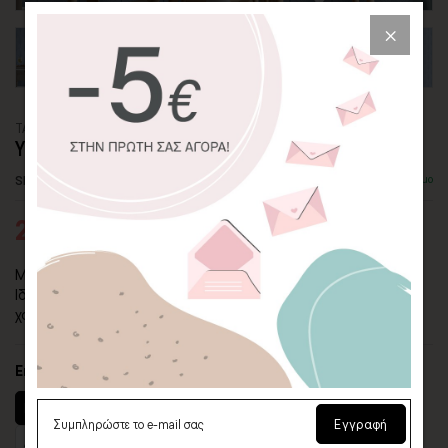
ΤΑΠΕΤΣΑΡΙΑ PATTERN
ΥΠΕΡΟΧΟΣ ΓΚΑΤΣΜΠΥ ΓΑΛΑΖΙΟ
SKU: WLP-212D
Διαθέσιμο
24,26€
34,65€
Μια Art Deco ταπετσαρία βγαλμένη από τη δεκαετία του '20.
Ιδιαίτερο μοτίβο σε μπλε με γαλάζιο φόντο. Δίνει μοναδικό
χαρακτήρα στον χώρο που τοποθετείται.
Επιλέξτε υλικό
Βινύλιο (Αυτοκόλλητο)
Ύφασμα (Με Υγρή Κόλλα)
Εγγραφή
Ανάγλυφη Υφή (Αυτοκόλλητο)
Ταπετσαρία (Με Υγρή Κόλλα)