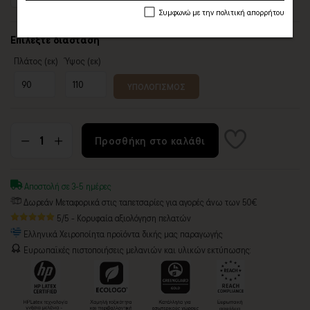
Συμφωνώ με την πολιτική απορρήτου
Επιλέξτε διάσταση
Πλάτος (εκ)
Ύψος (εκ)
ΥΠΟΛΟΓΙΣΜΟΣ
Προσθήκη στο καλάθι
Αποστολή σε 3-5 ημέρες
Δωρεάν Μεταφορικά στις ταπετσαρίες για αγορές άνω των 50€
5/5 - Κορυφαία αξιολόγηση πελατών
Ελληνικά Χειροποίητα προϊόντα δικής μας παραγωγής
Ευρωπαϊκές πιστοποιήσεις μελανιών και υλικών εκτύπωσης: