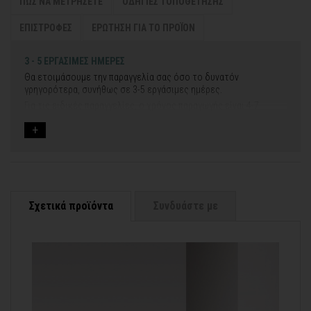
ΠΩΣ ΝΑ ΜΕΤΡΗΣΕΤΕ
ΟΔΗΓΙΕΣ ΤΟΠΟΘΕΤΗΣΗΣ
ΕΠΙΣΤΡΟΦΕΣ
ΕΡΩΤΗΣΗ ΓΙΑ ΤΟ ΠΡΟΪΟΝ
3 - 5 ΕΡΓΑΣΙΜΕΣ ΗΜΕΡΕΣ
Θα ετοιμάσουμε την παραγγελία σας όσο το δυνατόν
γρηγορότερα, συνήθως σε 3-5 εργάσιμες ημέρες.
Για τις ειδικές παραγγελίες, ο χρόνος παραγωγής είναι 4-7
εργάσιμες ημέρες, μετά την έγκριση των νέων σχεδίων.
Εάν η αποστολή πραγματοποιείται κατά τη διάρκεια μεγάλων
εορτών ή αργιών ή καλοκαιρινών διακοπών, μπορεί να χρειαστεί
λίγος περισσότερος χρόνος για να παραδοθεί.
Για αυτές τις περιπτώσεις - φροντίστε την παραγγελία σας
νωρίτερα!
Σχετικά προϊόντα
Συνδυάστε με
Μπορείτε πάντα να επικοινωνείτε μαζί μας για περισσότερες
contact@thinkart.gr
πληροφορίες στο