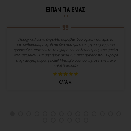
ΕΙΠΑΝ ΓΙΑ ΕΜΑΣ
Παρήγγειλα ένα 6-φυλλο παραβάν δύο όψεων και έμεινα
κατενθουσιασμένη! Είναι ένα πραγματικό έργο τέχνης που
ομορφαίνει απίστευτα τον χώρο του σαλονιού μου, που ήθελα
να διαχωρίσω! Επίσης ήρθε ακριβώς στις ημέρες που έγραφε
στην αρχική παραγγελία!! Μπράβο σας, συνεχίστε την πολύ
καλή δουλειά!!
ΟΛΓΑ Α.