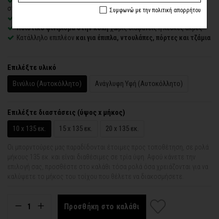
Αδιάβροχο, εύκαμπτο και λεπτό
– δίνει την εντύπωση ζωγραφιάς
στον τοίχο
Συμφωνώ με την πολιτική απορρήτου
Εύκολο στην εφαρμογή
– συνοδεύεται από οδηγίες τοποθέτησης
Ποιοτικό φινίρισμα στην κοπή
χωρίς διαφανείς ή λευκές άκρες
Κατάλληλο επιπλέον
και για έπιπλα, ντουλάπες, πόρτες και τζάμια
Επιλέξτε υλικό
Βινύλιο (Αυτοκόλλητο)
Ανάγλυφη Υφή (Αυτοκόλλητο)
Επιλέξτε διαστάσεις (ύψος x μήκος)
10 x 135 εκ.
15 x 135 εκ.
20 x 135 εκ.
Οι μπορντούρες μας παραδίδονται έτοιμες προς τοποθέτηση, σε ρολά
μήκους 135 εκ. και είναι διαθέσιμες σε τρία ύψη. Αφού κάνετε την
επιλογή σας, προσθέστε στο καλάθι τόσα ρολά όσα χρειάζονται για να
καλύψετε το μήκος του τοίχου που θέλετε να διακοσμήσετε.
Προσθήκη στο καλάθι