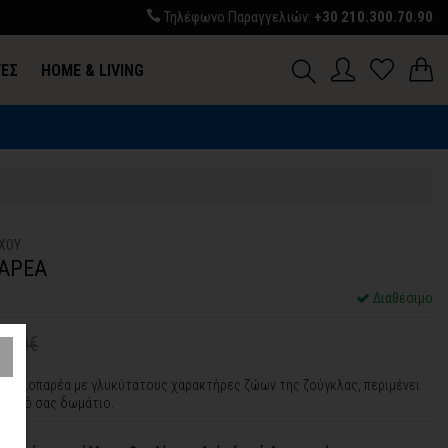
Τηλέφωνο Παραγγελιών:
+30 210.300.70.90
ΓΕΣ
HOME & LIVING
ΧΟΥ
ΑΡΕΑ
Διαθέσιμο
4,00€
ουγκλοπαρέα με γλυκύτατους χαρακτήρες ζώων της ζούγκλας, περιμένει
αιδικό σας δωμάτιο.