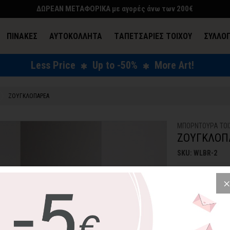
ΔΩΡΕΑΝ ΜΕΤΑΦΟΡΙΚΑ με αγορές άνω των 200€
ΠΙΝΑΚΕΣ
ΑΥΤΟΚΟΛΛΗΤΑ
TΑΠΕΤΣΑΡΙΕΣ ΤΟΙΧΟΥ
ΣΥΛΛΟ
Less Price
Up to -50%
More Art!
ΕΝΔΥΣΗ & ΑΞΕΣΟΥΑΡ
ΖΟΥΓΚΛΟΠΑΡΕΑ
ΜΠΟΡΝΤΟΥΡΑ ΤΟΙ
ΖΟΥΓΚΛΟΠ
SKU: WLBR-2
10,50€
1
Μία χαρούμενη ζ
να στολίσει το π