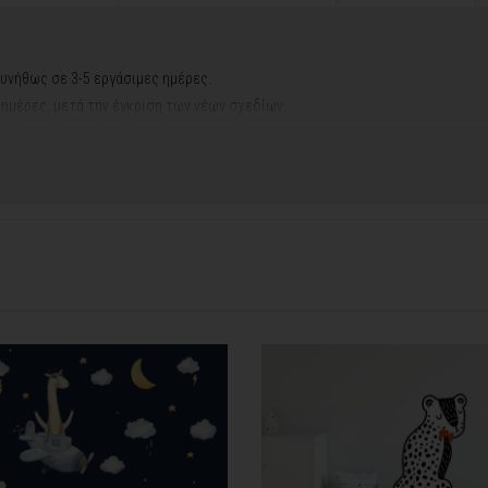
υνήθως σε 3-5 εργάσιμες ημέρες.
ς ημέρες, μετά την έγκριση των νέων σχεδίων.
ή αργιών ή καλοκαιρινών διακοπών, μπορεί να χρειαστεί λίγος περισσότερος
contact@thinkart.gr
φορίες στο