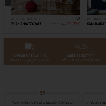
ΑΥΤΟΚΟΛΛΗΤΟ ΤΟΙΧΟΥ
ΑΥΤΟΚΟΛΛΗΤΟ
4€
20,75€
ΖΩΑΚΙΑ ΦΑΤΣΟΥΛΕΣ
ΚΑΜΗΛΟΠΑ
από
29,64€
ΠΕΤΑΕΙ ΣΤΑ
ΔΩΡΕΑΝ ΜΕΤΑΦΟΡΙΚΑ
ΑΜΕΣΗ ΑΠΟΣΤΟΛΗ
για όλες τις αγορές άνω των
3-8 μέρες σε όλη την Ελλάδα
200€
Παρήγγειλα ένα 6-φυλλο παραβάν δύο όψεων
Αγόρασα έναν