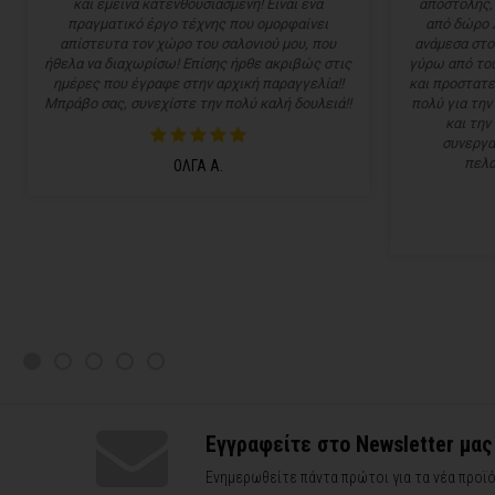
και έμεινα κατενθουσιασμένη! Είναι ένα
αποστολής,
πραγματικό έργο τέχνης που ομορφαίνει
από δώρο 
απίστευτα τον χώρο του σαλονιού μου, που
ανάμεσα στο
ήθελα να διαχωρίσω! Επίσης ήρθε ακριβώς στις
γύρω από του
ημέρες που έγραφε στην αρχική παραγγελία!!
και προστατε
Μπράβο σας, συνεχίστε την πολύ καλή δουλειά!!
πολύ για την
και την
συνεργα
πελα
ΟΛΓΑ Α.
Εγγραφείτε στο Newsletter μας
Ενημερωθείτε πάντα πρώτοι για τα νέα προϊό