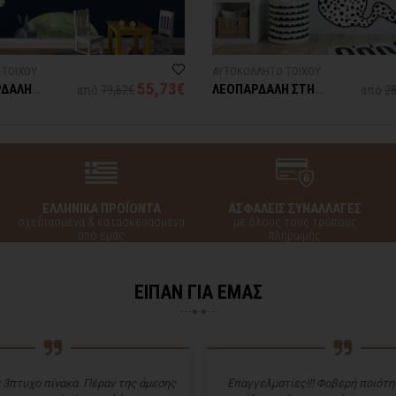
 ΤΟΙΧΟΥ
ΑΥΤΟΚΟΛΛΗΤΟ ΤΟΙΧΟΥ
55,73€
ΡΔΑΛΗ
ΛΕΟΠΑΡΔΑΛΗ ΣΤΗ
από
79,62€
από
28
 ΣΥΝΝΕΦΑ
ΦΥΣΗ
ΕΛΛΗΝΙΚΑ ΠΡΟΪΟΝΤΑ
ΑΣΦΑΛΕΙΣ ΣΥΝΑΛΛΑΓΕΣ
σχεδιασμένα & κατασκευασμένα
με όλους τους τρόπους
από εμάς
πληρωμής
ΕΙΠΑΝ ΓΙΑ ΕΜΑΣ
 3πτυχο πίνακα. Πέραν της άμεσης
Επαγγελματίες!!! Φοβερή ποιότητ