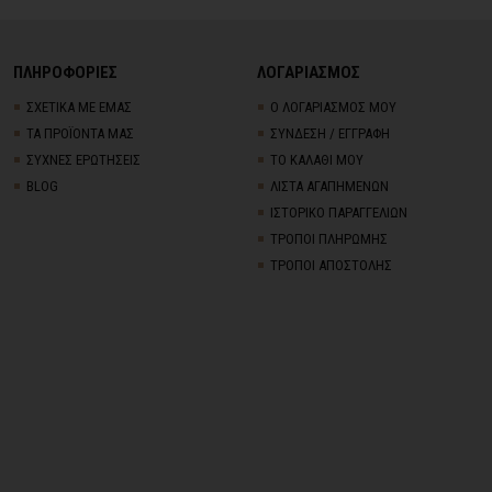
ΠΛΗΡΟΦΟΡΙΕΣ
ΛΟΓΑΡΙΑΣΜΟΣ
ΣΧΕΤΙΚΑ ΜΕ ΕΜΑΣ
Ο ΛΟΓΑΡΙΑΣΜΟΣ ΜΟΥ
ΤΑ ΠΡΟΪΟΝΤΑ ΜΑΣ
ΣΥΝΔΕΣΗ / ΕΓΓΡΑΦΗ
ΣΥΧΝΕΣ ΕΡΩΤΗΣΕΙΣ
ΤΟ ΚΑΛΑΘΙ ΜΟΥ
BLOG
ΛΙΣΤΑ ΑΓΑΠΗΜΕΝΩΝ
ΙΣΤΟΡΙΚΟ ΠΑΡΑΓΓΕΛΙΩΝ
ΤΡΟΠΟΙ ΠΛΗΡΩΜΗΣ
ΤΡΟΠΟΙ ΑΠΟΣΤΟΛΗΣ