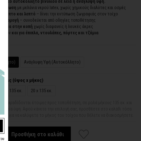
 λευκό αυτοκόλλητο βινυλίου σε λεία ή ανάγλυψη υφή.
εκτύπωση
με μελάνια νερού latex, χωρίς χημικούς διαλύτες και οσμές
ύκαμπτο και λεπτό
– δίνει την εντύπωση ζωγραφιάς στον τοίχο
 εφαρμογή
– συνοδεύεται από οδηγίες τοποθέτησης
ίρισμα στην κοπή
χωρίς διαφανείς ή λευκές άκρες
ιπλέον
και για έπιπλα, ντουλάπες, πόρτες και τζάμια
κόλλητο)
Ανάγλυφη Υφή (Αυτοκόλλητο)
άσεις (ύψος x μήκος)
15 x 135 εκ.
20 x 135 εκ.
ας παραδίδονται έτοιμες προς τοποθέτηση, σε ρολά μήκους 135 εκ. και
 σε τρία ύψη. Αφού κάνετε την επιλογή σας, προσθέστε στο καλάθι τόσα
νται για να καλύψετε το μήκος του τοίχου που θέλετε να διακοσμήσετε.
Προσθήκη στο καλάθι
του