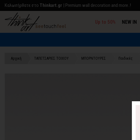
Kαλωσήρθατε στο
Thinkart.gr
| Premium wall decoration and more..!
Up to 50%
NEW IN
Αρχική
TΑΠΕΤΣΑΡΙΕΣ ΤΟΙΧΟΥ
ΜΠΟΡΝΤΟΥΡΕΣ
Παιδικές