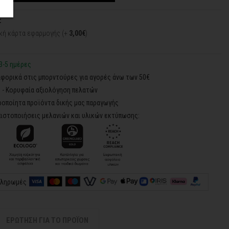
:
κή κάρτα εφαρμογής (+
3,00€
)
3-5 ημέρες
φορικά στις μπορντούρες για αγορές άνω των 50€
5 - Κορυφαία αξιολόγηση πελατών
ροποίητα προϊόντα δικής μας παραγωγής
ιστοποιήσεις μελανιών και υλικών εκτύπωσης:
πληρωμές
ΕΡΩΤΗΣΗ ΓΙΑ ΤΟ ΠΡΟΪΟΝ