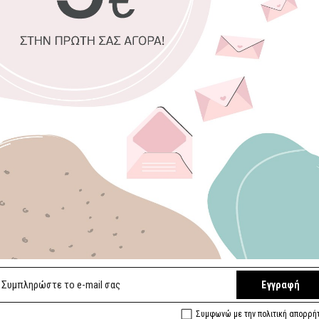
Premium
ματ
Οικολογική 
Αδιάβροχο, ε
Εύκολο στην
Ποιοτικό φιν
Κατάλληλο επ
Επιλέξτε υλικό
Βινύλιο (Αυτο
Επιλέξτε διαστ
10 x 135 εκ.
Οι μπορντούρες μ
είναι διαθέσιμες
ρολά όσα χρειάζο
Εγγραφή
Συμφωνώ με την πολιτική απορρή