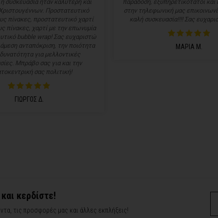
 η συσκευασία ήταν καλύτερη και
παράδοση, εξυπηρετικότατοι και
Χριστουγέννων. Προστατευτικό
στην τηλεφωνική μας επικοινωνί
υς πίνακες, προστατευτικό χαρτί
καλή συσκευασία!!!! Σας ευχαρισ
ς πίνακες, χαρτί με την επωνυμία
υτικό bubble wrap! Σας ευχαριστώ
 άμεση ανταπόκριση, την ποιότητα
ΜΑΡΙΑ Μ.
 δυνατότητα για μελλοντικές
σίες. Μπράβο σας για και την
τοκεντρική σας πολιτική!
ΓΙΩΡΓΟΣ Δ.
 και κερδίστε!
ντα, τις προσφορές μας και άλλες εκπλήξεις!