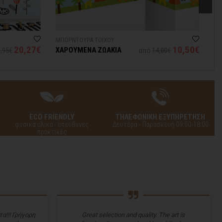
ΜΠΟΡΝΤΟΥΡΑ ΤΟΙΧΟΥ
ΤΑ
20,27€
10,50€
ΧΑΡΟΥΜΕΝΑ ΖΩΑΚΙΑ
Χ
,95€
από
14,00€
ECO FRIENDLY
ΤΗΛΕΦΩΝΙΚΗ ΕΞΥΠΗΡΕΤΗΣΗ
φυσικά υλικά - υπεύθυνες
Δευτέρα - Παρασκευή 09:00-18:00
πρακτικές
α!!! Γρήγορη
Great selection and quality. The art is