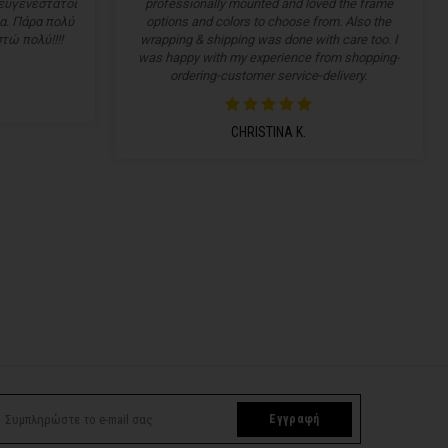
 ευγενέστατοι
professionally mounted and loved the frame
α. Πάρα πολύ
options and colors to choose from. Also the
τώ πολύ!!!!
wrapping & shipping was done with care too. I
was happy with my experience from shopping-
ordering-customer service-delivery.
CHRISTINA K.
Εγγραφή