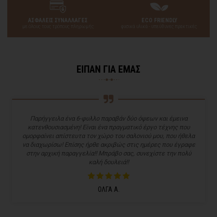
ΑΣΦΑΛΕΙΣ ΣΥΝΑΛΛΑΓΕΣ
ECO FRIENDLY
με όλους τους τρόπους πληρωμής
φυσικά υλικά - υπεύθυνες πρακτικές
ΕΙΠΑΝ ΓΙΑ ΕΜΑΣ
Παρήγγειλα ένα 6-φυλλο παραβάν δύο όψεων και έμεινα
κατενθουσιασμένη! Είναι ένα πραγματικό έργο τέχνης που
ομορφαίνει απίστευτα τον χώρο του σαλονιού μου, που ήθελα
να διαχωρίσω! Επίσης ήρθε ακριβώς στις ημέρες που έγραφε
στην αρχική παραγγελία!! Μπράβο σας, συνεχίστε την πολύ
καλή δουλειά!!
ΟΛΓΑ Α.