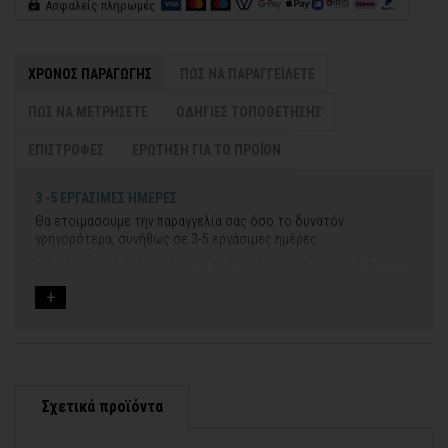
Ασφαλείς πληρωμές
ΧΡΟΝΟΣ ΠΑΡΑΓΩΓΗΣ
ΠΩΣ ΝΑ ΠΑΡΑΓΓΕΙΛΕΤΕ
ΠΩΣ ΝΑ ΜΕΤΡΗΣΕΤΕ
ΟΔΗΓΙΕΣ ΤΟΠΟΘΕΤΗΣΗΣ
ΕΠΙΣΤΡΟΦΕΣ
ΕΡΩΤΗΣΗ ΓΙΑ ΤΟ ΠΡΟΪΟΝ
3 -5 ΕΡΓΑΣΙΜΕΣ ΗΜΕΡΕΣ
Θα ετοιμάσουμε την παραγγελία σας όσο το δυνατόν
γρηγορότερα, συνήθως σε 3-5 εργάσιμες ημέρες.
Για τις ειδικές παραγγελίες, ο χρόνος παραγωγής είναι 4-7
εργάσιμες ημέρες, μετά την έγκριση των νέων σχεδίων.
Εάν η αποστολή πραγματοποιείται κατά τη διάρκεια μεγάλων
εορτών ή αργιών ή καλοκαιρινών διακοπών, μπορεί να χρειαστεί
λίγος περισσότερος χρόνος για να παραδοθεί.
Για αυτές τις περιπτώσεις - φροντίστε την παραγγελία σας
νωρίτερα!
Σχετικά προϊόντα
Μπορείτε πάντα να επικοινωνείτε μαζί μας για περισσότερες
contact@thinkart.gr
πληροφορίες στο