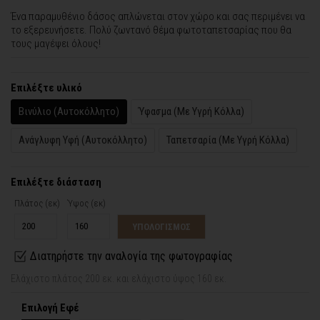
Ένα παραμυθένιο δάσος απλώνεται στον χώρο και σας περιμένει να
το εξερευνήσετε. Πολύ ζωντανό θέμα φωτοταπετσαρίας που θα
τους μαγέψει όλους!
Επιλέξτε υλικό
Βινύλιο (Αυτοκόλλητο)
Ύφασμα (Με Υγρή Κόλλα)
Ανάγλυφη Υφή (Αυτοκόλλητο)
Ταπετσαρία (Με Υγρή Κόλλα)
Επιλέξτε διάσταση
Πλάτος (εκ)
Ύψος (εκ)
ΥΠΟΛΟΓΙΣΜΟΣ
Διατηρήστε την αναλογία της φωτογραφίας
Ελάχιστο πλάτος 200 εκ. και ελάχιστο ύψος 160 εκ.
Επιλογή Εφέ