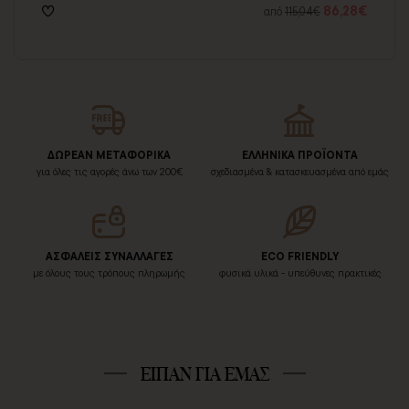
56€
86,28€
από
115,04€
ΔΩΡΕΑΝ ΜΕΤΑΦΟΡΙΚΑ
ΕΛΛΗΝΙΚΑ ΠΡΟΪΟΝΤΑ
για όλες τις αγορές άνω των 200€
σχεδιασμένα & κατασκευασμένα από εμάς
ΑΣΦΑΛΕΙΣ ΣΥΝΑΛΛΑΓΕΣ
ECO FRIENDLY
με όλους τους τρόπους πληρωμής
φυσικά υλικά - υπεύθυνες πρακτικές
ΕΙΠΑΝ ΓΙΑ ΕΜΑΣ