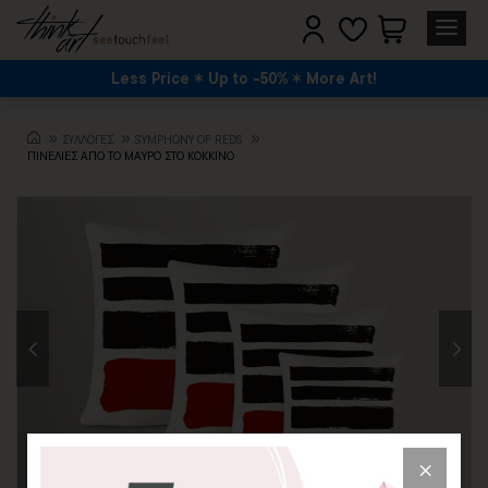
Less Price
Up to -50%
More Art!
ΣΥΛΛΟΓΕΣ
SYMPHONY OF REDS
ΠΙΝΕΛΙΕΣ ΑΠΟ ΤΟ ΜΑΥΡΟ ΣΤΟ ΚΟΚΚΙΝΟ