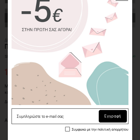
ΔΙΑΚΟΣΜΗΤΙΚΟ ΜΑΞΙΛΑΡΙ
ΠΙΝΕΛΙΕΣ ΑΠΟ ΤΟ ΜΑΥΡΟ ΣΤΟ ΚΟΚΚΙΝΟ
SKU: PLW-SR-17-SQ
Διαθέσιμο
16,00€
20,00€
Μαξιλάρι από λινό και βαμβάκι, με σχέδιο πινελιές από το μαύρο στο
κόκκινο.
Δεν περιλαμβάνει το γέμισμα.
Εγγραφή
Από τη συλλογή μας
"Symphony of Reds"
Συμφωνώ με την πολιτική απορρήτου