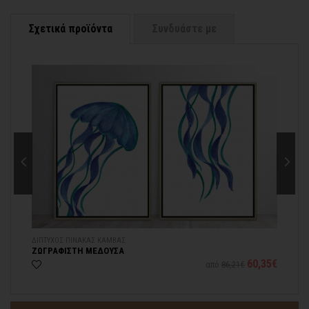
Σχετικά προϊόντα
Συνδυάστε με
ΔΙΠΤΥΧΟΣ ΠΙΝΑΚΑΣ ΚΑΜΒΑΣ
ΚΟ
ΖΩΓΡΑΦΙΣΤΗ ΜΕΔΟΥΣΑ
ΖΩ
13€
60,35€
από
86,21€