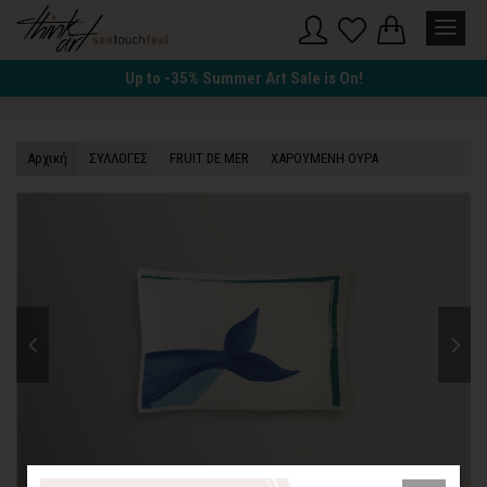
Up to -35% Summer Art Sale is On!
Αρχική
ΣΥΛΛΟΓΕΣ
FRUIT DE MER
ΧΑΡΟΥΜΕΝΗ ΟΥΡΑ