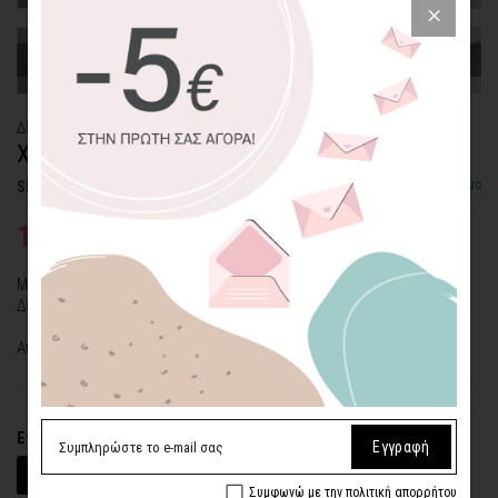
ΔΙΑΚΟΣΜΗΤΙΚΟ ΜΑΞΙΛΑΡΙ
ΧΑΡΟΥΜΕΝΗ ΟΥΡΑ
Διαθέσιμο
SKU: PLW-FDM-20-L
17,60€
22,00€
Μαξιλάρι από λινό και βαμβάκι, με σχέδιο χαρούμενη ουρά.
Δεν περιλαμβάνει το γέμισμα.
Από τη συλλογή μας
''Fruit De Mer''
Επιλέξτε μέγεθος
Εγγραφή
40 x 30 εκ.
Συμφωνώ με την πολιτική απορρήτου