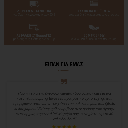
ΔΩΡΕΑΝ ΜΕΤΑΦΟΡΙΚΑ
ΕΛΛΗΝΙΚΑ ΠΡΟΪΟΝΤΑ
για όλες τις αγορές άνω των 200€
σχεδιασμένα & κατασκευασμένα από εμάς
ΑΣΦΑΛΕΙΣ ΣΥΝΑΛΛΑΓΕΣ
ECO FRIENDLY
με όλους τους τρόπους πληρωμής
φυσικά υλικά - υπεύθυνες πρακτικές
ΕΙΠΑΝ ΓΙΑ ΕΜΑΣ
Παρήγγειλα ένα 6-φυλλο παραβάν δύο όψεων και έμεινα
κατενθουσιασμένη! Είναι ένα πραγματικό έργο τέχνης που
ομορφαίνει απίστευτα τον χώρο του σαλονιού μου, που ήθελα
να διαχωρίσω! Επίσης ήρθε ακριβώς στις ημέρες που έγραφε
στην αρχική παραγγελία!! Μπράβο σας, συνεχίστε την πολύ
καλή δουλειά!!