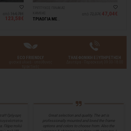
ΤΡΙΠΤΥΧΟΣ ΠΙΝΑΚΑΣ
47,04€
ΚΑΜΒΑΣ
από
164,78€
από
72,37€
123,58€
ΤΡΙΛΟΓΙΑ ΜΕ
ΛΟΥΛΟΥΔΙΑ
ECO FRIENDLY
ΤΗΛΕΦΩΝΙΚΗ ΕΞΥΠΗΡΕΤΗΣΗ
φυσικά υλικά - υπεύθυνες
Δευτέρα - Παρασκευή 09:00-18:00
πρακτικές
α!!! Γρήγορη
Great selection and quality. The art is
 ευγενέστατοι
professionally mounted and loved the frame
α. Πάρα πολύ
options and colors to choose from. Also the