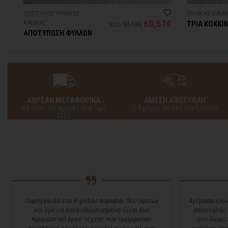
ΤΡΙΠΤΥΧΟΣ ΠΙΝΑΚΑΣ
ΠΙΝΑΚΑΣ ΚΑΜ
60,57€
ΚΑΜΒΑΣ
ΤΡΙΑ ΚΟΚΚΙ
από
93,18€
ΛΟΥΛΟΥΔΙΑ
ΑΠΟΤΥΠΩΣΗ ΦΥΛΛΩΝ
ΔΩΡΕΑΝ ΜΕΤΑΦΟΡΙΚΑ
ΑΜΕΣΗ ΑΠΟΣΤΟΛΗ
για όλες τις αγορές άνω των
3-8 μέρες σε όλη την Ελλάδα
200€
Παρήγγειλα ένα 6-φυλλο παραβάν δύο όψεων
Αγόρασα έναν
και έμεινα κατενθουσιασμένη! Είναι ένα
αποστολής,
πραγματικό έργο τέχνης που ομορφαίνει
από δώρο 