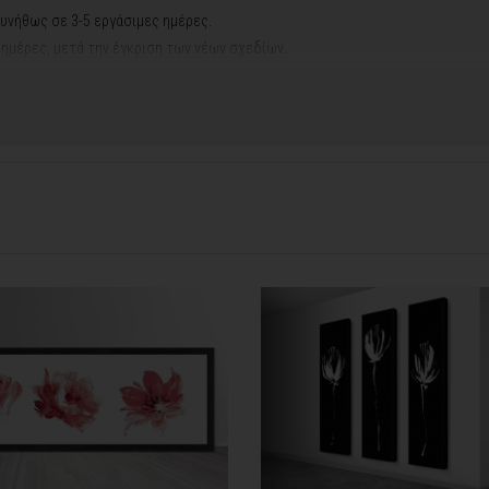
υνήθως σε 3-5 εργάσιμες ημέρες.
ς ημέρες, μετά την έγκριση των νέων σχεδίων.
ή αργιών ή καλοκαιρινών διακοπών, μπορεί να χρειαστεί λίγος περισσότερος
contact@thinkart.gr
φορίες στο