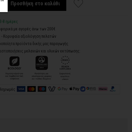
του
Προσθήκη στο καλάθι
3-8 ημέρες
φορικά με αγορές άνω των 200€
5 - Κορυφαία αξιολόγηση πελατών
ροποίητα προϊόντα δικής μας παραγωγής
ιστοποιήσεις μελανιών και υλικών εκτύπωσης:
πληρωμές