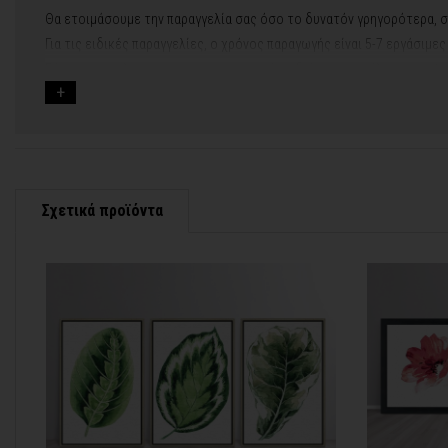
Θα ετοιμάσουμε την παραγγελία σας όσο το δυνατόν γρηγορότερα, σ
Για τις ειδικές παραγγελίες, ο χρόνος παραγωγής είναι 5-7 εργάσιμε
Εάν η αποστολή πραγματοποιείται κατά τη διάρκεια μεγάλων εορτών 
Για αυτές τις περιπτώσεις - φροντίστε την παραγγελία σας νωρίτερα!
Μπορείτε πάντα να επικοινωνείτε μαζί μας για περισσότερες πληρο
Σχετικά προϊόντα