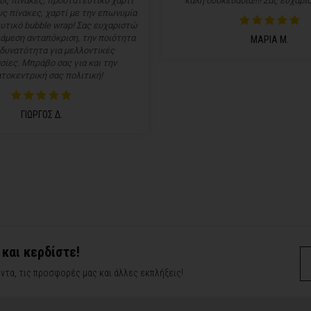
υς πίνακες, προστατευτικό χαρτί
καλή συσκευασία!!!! Σας ευχαρισ
ς πίνακες, χαρτί με την επωνυμία
υτικό bubble wrap! Σας ευχαριστώ
 άμεση ανταπόκριση, την ποιότητα
ΜΑΡΙΑ Μ.
 δυνατότητα για μελλοντικές
σίες. Μπράβο σας για και την
τοκεντρική σας πολιτική!
ΓΙΩΡΓΟΣ Δ.
 και κερδίστε!
ντα, τις προσφορές μας και άλλες εκπλήξεις!