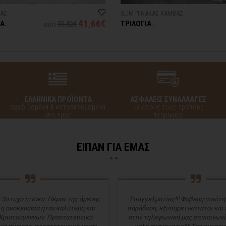
ΒΑΣ
SLIM ΠΙΝΑΚΑΣ ΚΑΜΒΑΣ
41,66€
ΝΑ
ΤΡΙΛΟΓΙΑ
από
59,52€
ΑΣΠΡΟΜΑΥΡΩΝ
ΛΟΥΛΟΥΔΙΩΝ
ΕΛΛΗΝΙΚΑ ΠΡΟΪΟΝΤΑ
ΑΣΦΑΛΕΙΣ ΣΥΝΑΛΛΑΓΕΣ
σχεδιασμένα & κατασκευασμένα
με όλους τους τρόπους
από εμάς
πληρωμής
ΕΙΠΑΝ ΓΙΑ ΕΜΑΣ
 3πτυχο πίνακα. Πέραν της άμεσης
Επαγγελματίες!!! Φοβερή ποιότητ
 η συσκευασία ήταν καλύτερη και
παράδοση, εξυπηρετικότατοι και
Χριστουγέννων. Προστατευτικό
στην τηλεφωνική μας επικοινωνί