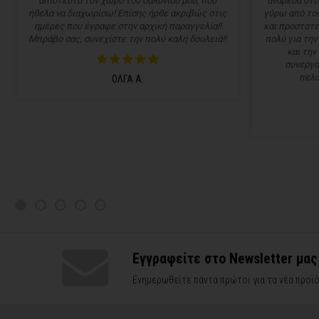
απίστευτα τον χώρο του σαλονιού μου, που
ανάμεσα στο
ήθελα να διαχωρίσω! Επίσης ήρθε ακριβώς στις
γύρω από του
ημέρες που έγραφε στην αρχική παραγγελία!!
και προστατε
Μπράβο σας, συνεχίστε την πολύ καλή δουλειά!!
πολύ για την
και την
συνεργα
πελα
ΟΛΓΑ Α.
Εγγραφείτε στο Newsletter μας
Ενημερωθείτε πάντα πρώτοι για τα νέα προϊό