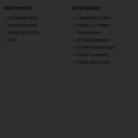
ΠΛΗΡΟΦΟΡΙΕΣ
ΛΟΓΑΡΙΑΣΜΟΣ
ΣΧΕΤΙΚΑ ΜΕ ΕΜΑΣ
Ο ΛΟΓΑΡΙΑΣΜΟΣ ΜΟΥ
ΤΑ ΠΡΟΪΟΝΤΑ ΜΑΣ
ΣΥΝΔΕΣΗ / ΕΓΓΡΑΦΗ
ΣΥΧΝΕΣ ΕΡΩΤΗΣΕΙΣ
ΤΟ ΚΑΛΑΘΙ ΜΟΥ
BLOG
ΛΙΣΤΑ ΑΓΑΠΗΜΕΝΩΝ
ΙΣΤΟΡΙΚΟ ΠΑΡΑΓΓΕΛΙΩΝ
ΤΡΟΠΟΙ ΠΛΗΡΩΜΗΣ
ΤΡΟΠΟΙ ΑΠΟΣΤΟΛΗΣ