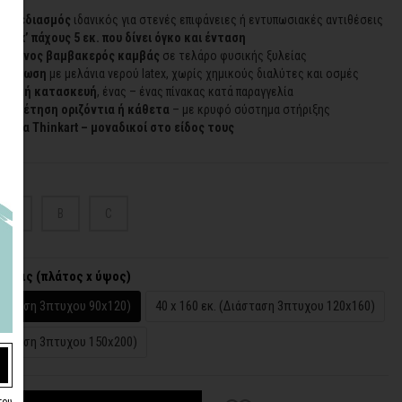
 σχεδιασμός
ιδανικός για στενές επιφάνειες ή εντυπωσιακές αντιθέσεις
 ‘
box
’ πάχους 5 εκ. που δίνει όγκο και ένταση
οιημένος βαμβακερός καμβάς
σε τελάρο φυσικής ξυλείας
εκτύπωση
με μελάνια νερού latex, χωρίς χημικούς διαλύτες και οσμές
ειδική κατασκευή
, ένας – ένας πίνακας κατά παραγγελία
τοποθέτηση οριζόντια ή κάθετα
– με κρυφό σύστημα στήριξης
ότητα
Thinkart
– μοναδικοί στο είδος τους
α
A
B
C
άσεις (πλάτος x ύψος)
Διάσταση 3πτυχου 90x120)
40 x 160 εκ. (Διάσταση 3πτυχου 120x160)
Διάσταση 3πτυχου 150x200)