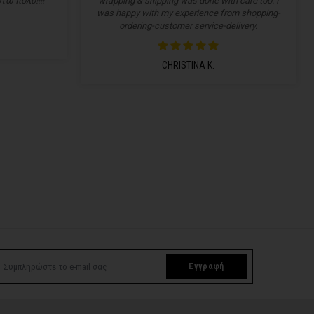
τώ πολύ!!!!
wrapping & shipping was done with care too. I
was happy with my experience from shopping-
ordering-customer service-delivery.
CHRISTINA K.
Εγγραφή