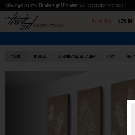
Kαλωσήρθατε στο
Thinkart.gr
| Premium wall decoration and more..!
Up to 50%
NEW IN
Αρχική
ΠΙΝΑΚΕΣ
SLIM ΠΙΝΑΚΕΣ ΣΕ ΚΑΜΒΑ
Φύση
ΦΥΤ