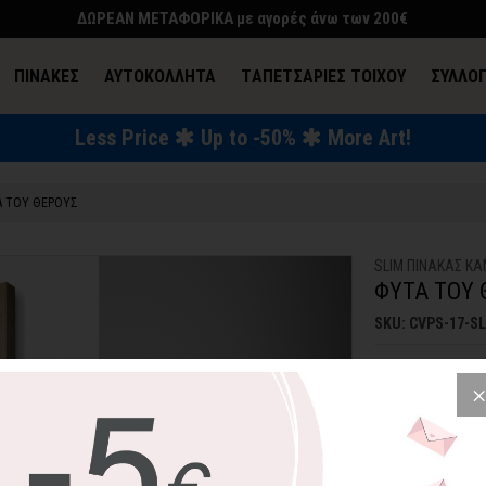
ΔΩΡΕΑΝ ΜΕΤΑΦΟΡΙΚΑ με αγορές άνω των 200€
ΠΙΝΑΚΕΣ
ΑΥΤΟΚΟΛΛΗΤΑ
TΑΠΕΤΣΑΡΙΕΣ ΤΟΙΧΟΥ
ΣΥΛΛΟ
Less Price
Up to -50%
More Art!
ΕΝΔΥΣΗ & ΑΞΕΣΟΥΑΡ
Α ΤΟΥ ΘΕΡΟΥΣ
SLIM ΠΙΝΑΚΑΣ Κ
ΦΥΤΑ ΤΟΥ 
SKU: CVPS-17-S
123,59€
Γραμμικά καλοκαι
Επιλέξτε μεμονωμ
αισθητική του χώ