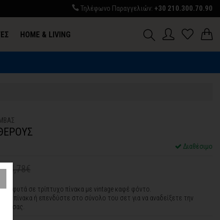
Τηλέφωνο Παραγγελιών:
+30 210.300.70.90
ΓΕΣ
HOME & LIVING
ΑΜΒΑΣ
ΘΕΡΟΥΣ
L
Διαθέσιμο
164,78€
ρινά φυτά σε τρίπτυχο πίνακα με vintage καφέ φόντο.
ένο πίνακα ή επενδύστε στο σύνολο του σετ για να αναδείξετε την
ρου σας.