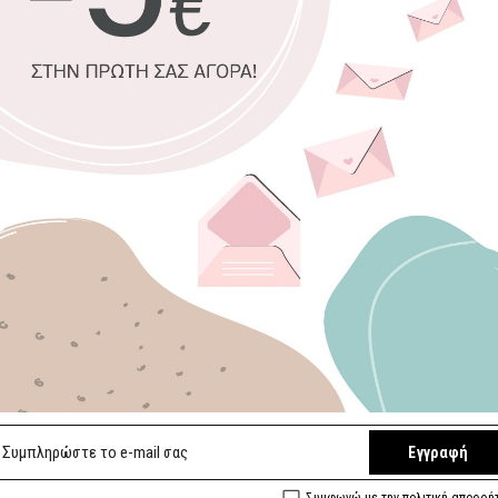
Μακρόστενος
Τελάρο τύπου
100% πιστοπ
Οικολογική 
Χειροποίητη 
Έτοιμοι για 
Αποκλειστικ
Επιλέξτε Πίνακ
SET of 3
Επιλέξτε διαστ
30 x 120 εκ. (
50 x 200 εκ. (
Εγγραφή