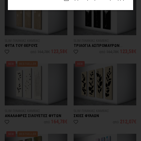
Καθαρισμός φίλτρων
SLIM ΠΙΝΑΚΑΣ ΚΑΜΒΑΣ
SLIM ΠΙΝΑΚΑΣ ΚΑΜΒΑΣ
ΦΥΤΑ ΤΟΥ ΘΕΡΟΥΣ
ΤΡΙΛΟΓΙΑ ΑΣΠΡΟΜΑΥΡΩΝ
ΛΟΥΛΟΥΔΙΩΝ
123,58€
123,58€
από
164,78€
από
164,78€
NEW
BESTSELLER
NEW
SLIM ΠΙΝΑΚΑΣ ΚΑΜΒΑΣ
SLIM ΠΙΝΑΚΑΣ ΚΑΜΒΑΣ
ΑΝΑΛΑΦΡΕΣ ΣΙΛΟΥΕΤΕΣ ΦΥΤΩΝ
ΣΚΙΕΣ ΦΥΛΛΩΝ
164,78€
212,07€
από
από
NEW
BESTSELLER