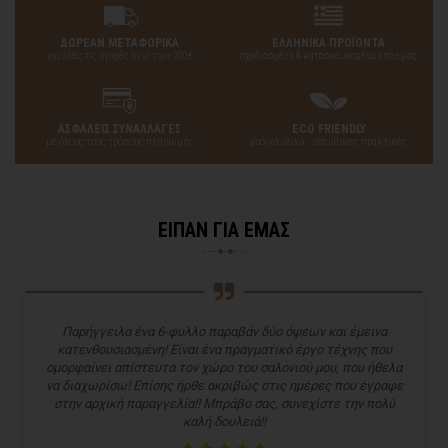
ΔΩΡΕΑΝ ΜΕΤΑΦΟΡΙΚΑ
ΕΛΛΗΝΙΚΑ ΠΡΟΪΟΝΤΑ
για όλες τις αγορές άνω των 200€
σχεδιασμένα & κατασκευασμένα από εμάς
ΑΣΦΑΛΕΙΣ ΣΥΝΑΛΛΑΓΕΣ
ECO FRIENDLY
με όλους τους τρόπους πληρωμής
φυσικά υλικά - υπεύθυνες πρακτικές
ΕΙΠΑΝ ΓΙΑ ΕΜΑΣ
Παρήγγειλα ένα 6-φυλλο παραβάν δύο όψεων και έμεινα
κατενθουσιασμένη! Είναι ένα πραγματικό έργο τέχνης που
ομορφαίνει απίστευτα τον χώρο του σαλονιού μου, που ήθελα
να διαχωρίσω! Επίσης ήρθε ακριβώς στις ημέρες που έγραφε
στην αρχική παραγγελία!! Μπράβο σας, συνεχίστε την πολύ
καλή δουλειά!!