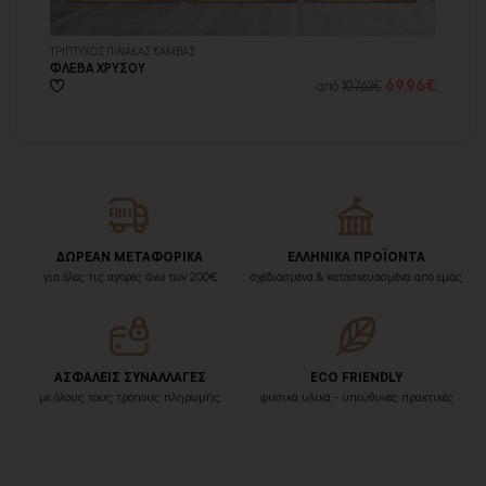
ΤΡΙΠΤΥΧΟΣ ΠΙΝΑΚΑΣ ΚΑΜΒΑΣ
ΔΙ
ΦΛΕΒΑ ΧΡΥΣΟΥ
ΧΡ
96€
69,96€
από
107,63€
ΔΩΡΕΑΝ ΜΕΤΑΦΟΡΙΚΑ
ΕΛΛΗΝΙΚΑ ΠΡΟΪΟΝΤΑ
για όλες τις αγορές άνω των 200€
σχεδιασμένα & κατασκευασμένα από εμάς
ΑΣΦΑΛΕΙΣ ΣΥΝΑΛΛΑΓΕΣ
ECO FRIENDLY
με όλους τους τρόπους πληρωμής
φυσικά υλικά - υπεύθυνες πρακτικές