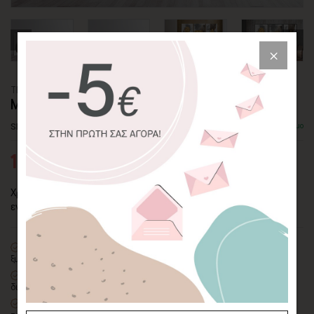
ΤΡΙΠΤΥΧΟΣ ΠΙΝΑΚΑΣ ΚΑΜΒΑΣ
ΜΕΤΕΩΡΙΤΕΣ
SKU: CVPS-3P-161-P
Διαθέσιμο
107,63€
Χρυσές και καφέ φόρμες σε έναν τρίπτυχο πίνακα που
εντυπωσιάζει.
100% πιστοποιημένος βαμβακερός καμβάς
σε τελάρο φυσικής
ξυλείας
Οικολογική εκτύπωση
με μελάνια νερού latex, χωρίς χημικούς
διαλύτες και οσμές
Δυνατότητα προσθήκης
ξύλινης διακοσμητικής κορνίζας
με