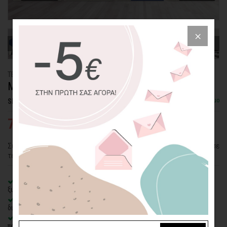
ΤΕΤΡΑΠΤΥΧΟΣ ΠΙΝΑΚΑΣ ΚΑΜΒΑΣ
ΜΑΥΡΟ ΚΑΙ ΜΠΛΕ
Διαθέσιμο
SKU: CVPS-4P-20-P
75,79€
116,60€
Σύνθεση γεωμετρικών σχημάτων σε μαύρο και μπλε. Μίνιμαλ θέμα σε
τετράπτυχο πίνακα.
100% πιστοποιημένος βαμβακερός καμβάς
σε τελάρο φυσικής
ξυλείας
Οικολογική εκτύπωση
με μελάνια νερού latex, χωρίς χημικούς
διαλύτες και οσμές
Δυνατότητα προσθήκης
ξύλινης διακοσμητικής κορνίζας
με
πολλές επιλογές