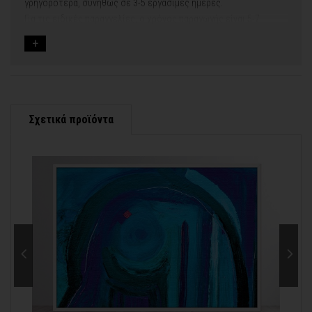
γρηγορότερα, συνήθως σε 3-5 εργάσιμες ημέρες.
Για τις ειδικές παραγγελίες, ο χρόνος παραγωγής είναι 5-7
εργάσιμες ημέρες, μετά την έγκριση των νέων σχεδίων.
Εφόσον επιλέξετε να προσθέσετε και διακοσμητική κορνίζα
στον πίνακά σας, ο χρόνος παραγωγής κυμένεται
σε 5-8
εργάσιμες ημέρες
.
Εάν η αποστολή πραγματοποιείται κατά τη διάρκεια μεγάλων
εορτών ή αργιών ή καλοκαιρινών διακοπών, μπορεί να χρειαστεί
λίγος περισσότερος χρόνος για να παραδοθεί.
Σχετικά προϊόντα
Για αυτές τις περιπτώσεις - φροντίστε την παραγγελία σας
νωρίτερα!
Μπορείτε πάντα να επικοινωνείτε μαζί μας για περισσότερες
contact@thinkart.gr
πληροφορίες στο