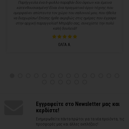
Παρήγγειλα ένα 6-φυλλο παραβάν δύο όψεων και έμεινα
κατενθουσιασμένη! Είναι ένα πραγματικό έργο τέχνης που
ομορφαίνει απίστευτα τον χώρο του σαλονιού μου, που ήθελα
να διαχωρίσω! Επίσης ήρθε ακριβώς στις ημέρες που έγραφε
στην αρχική παραγγελία!! Μπράβο σας, συνεχίστε την πολύ
καλή δουλειά!!
ΟΛΓΑ Α.
Εγγραφείτε στο Newsletter μας και
κερδίστε!
Ενημερωθείτε πάντα πρώτοι για τα νέα προϊόντα, τις
προσφορές μας και άλλες εκπλήξεις!