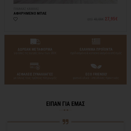
ΠΙΝΑΚΑΣ ΚΑΜΒΑΣ
ΤΡ
ΑΦΗΡΗΜΕΝΟ ΜΠΛΕ
ΒΑ
77€
27,95€
από
43,00€
ΔΩΡΕΑΝ ΜΕΤΑΦΟΡΙΚΑ
ΕΛΛΗΝΙΚΑ ΠΡΟΪΟΝΤΑ
για όλες τις αγορές άνω των 200€
σχεδιασμένα & κατασκευασμένα από εμάς
ΑΣΦΑΛΕΙΣ ΣΥΝΑΛΛΑΓΕΣ
ECO FRIENDLY
με όλους τους τρόπους πληρωμής
φυσικά υλικά - υπεύθυνες πρακτικές
ΕΙΠΑΝ ΓΙΑ ΕΜΑΣ