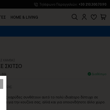
Τηλέφωνο Παραγγελιών:
+30 210.300.70.90
ΓΕΣ
HOME & LIVING
ΑΣ ΚΑΜΒΑΣ
Ε ΣΚΙΤΣΟ
5-SQ
Διαθέσιμο
52,09€
ένες καρύδες συνθέτουν αυτό το πολύ ιδιαίτερο δίπτυχο σε
 θέμα για την κουζίνα σας, αλλά και για οποιονδήποτε άλλο χώρο.