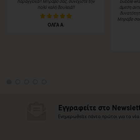
παραγγελία!! Μπράβο σας, συνεχίστε την
bubble wra
πολύ καλή δουλειά!!
άμεση αντα
δυνατότητα
Μπράβο σας 
ΟΛΓΑ Α.
Εγγραφείτε στο Newslett
Ενημερωθείτε πάντα πρώτοι για τα νέα