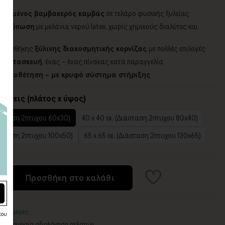
ποιημένος βαμβακερός καμβάς
σε τελάρο φυσικής ξυλείας
 εκτύπωση
με μελάνια νερού latex, χωρίς χημικούς διαλύτες και
 προσθήκης
ξύλινης διακοσμητικής κορνίζας
με πολλές επιλογές
η κατασκευή
, ένας – ένας πίνακας κατά παραγγελία
α τοποθέτηση – με κρυφό σύστημα στήριξης
τάσεις (πλάτος x ύψος)
ιάσταση 2πτυχου 60x30)
40 x 40 εκ. (Διάσταση 2πτυχου 80x40)
ιάσταση 2πτυχου 100x50)
65 x 65 εκ. (Διάσταση 2πτυχου 130x65)
Προσθήκη στο καλάθι
3-8 ημέρες
του
5 - Κορυφαία αξιολόγηση πελατών