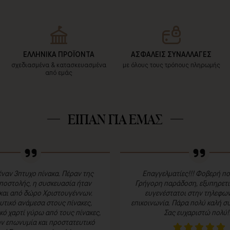
ΕΛΛΗΝΙΚΑ ΠΡΟΪΟΝΤΑ
ΑΣΦΑΛΕΙΣ ΣΥΝΑΛΛΑΓΕΣ
σχεδιασμένα & κατασκευασμένα
με όλους τους τρόπους πληρωμής
από εμάς
ΕΙΠΑΝ ΓΙΑ ΕΜΑΣ
ναν 3πτυχο πίνακα. Πέραν της
Επαγγελματίες!!! Φοβερή πο
ποστολής, η συσκευασία ήταν
Γρήγορη παράδοση, εξυπηρετικ
και από δώρο Χριστουγέννων.
ευγενέστατοι στην τηλεφων
τικό ανάμεσα στους πίνακες,
επικοινωνία. Πάρα πολύ καλή συ
κό χαρτί γύρω από τους πίνακες,
Σας ευχαριστώ πολύ!!
ην επωνυμία και προστατευτικό