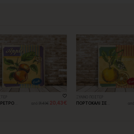
contact@thinkart.gr
ίες στο
ΕΡ
ΞΥΛΙΝΟ ΠΟΣΤΕΡ
20,43€
ΕΤΡΟ
ΠΟΡΤΟΚΑΛΙ ΣΕ
από
31,43€
από
3
ΡΕΤΡΟ ΥΦΟΣ