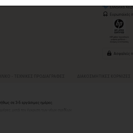
Ελληνικά Χει
Ευρωπαϊκές π
Ασφαλείς 
ΥΛΙΚΟ - ΤΕΧΝΙΚΕΣ ΠΡΟΔΙΑΓΡΑΦΕΣ
ΔΙΑΚΟΣΜΗΤΙΚΕΣ ΚΟΡΝΙΖΕΣ
νήθως σε 3-5 εργάσιμες ημέρες.
ημέρες, μετά την έγκριση των νέων σχεδίων.
ά σας, ο χρόνος παραγωγής κυμένεται
σε 5-8 εργάσιμες ημέρες
.
αργιών ή καλοκαιρινών διακοπών, μπορεί να χρειαστεί λίγος περισσότερος χρό