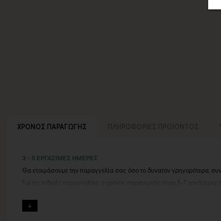
ΧΡΟΝΟΣ ΠΑΡΑΓΩΓΗΣ
ΠΛΗΡΟΦΟΡΙΕΣ ΠΡΟΪΟΝΤΟΣ
3 - 5 ΕΡΓΑΣΙΜΕΣ ΗΜΕΡΕΣ
Θα ετοιμάσουμε την παραγγελία σας όσο το δυνατόν γρηγορότερα, συ
Για τις ειδικές παραγγελίες, ο χρόνος παραγωγής είναι 5-7 εργάσιμες 
Εφόσον επιλέξετε να προσθέσετε και διακοσμητική κορνίζα στον πίνακ
Εάν η αποστολή πραγματοποιείται κατά τη διάρκεια μεγάλων εορτών ή 
Για αυτές τις περιπτώσεις - φροντίστε την παραγγελία σας νωρίτερα!