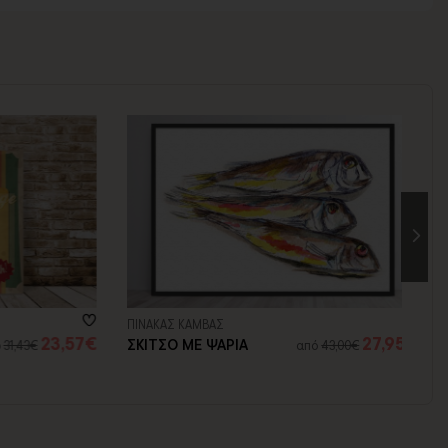
ΠΙΝΑΚΑΣ ΚΑΜΒΑΣ
ΠΙ
23,57€
27,95€
ΣΚΙΤΣΟ ME ΨΑΡΙΑ
Σ
1,43€
από
43,00€