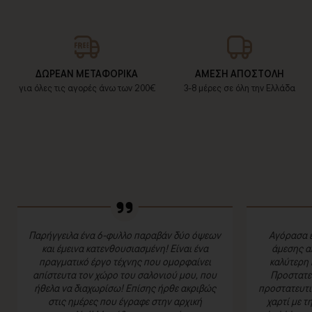
ΔΩΡΕΑΝ ΜΕΤΑΦΟΡΙΚΑ
ΑΜΕΣΗ ΑΠΟΣΤΟΛΗ
για όλες τις αγορές άνω των 200€
3-8 μέρες σε όλη την Ελλάδα
Παρήγγειλα ένα 6-φυλλο παραβάν δύο όψεων
Αγόρασα έ
και έμεινα κατενθουσιασμένη! Είναι ένα
άμεσης α
πραγματικό έργο τέχνης που ομορφαίνει
καλύτερη 
απίστευτα τον χώρο του σαλονιού μου, που
Προστατευ
ήθελα να διαχωρίσω! Επίσης ήρθε ακριβώς
προστατευτι
στις ημέρες που έγραφε στην αρχική
χαρτί με τ