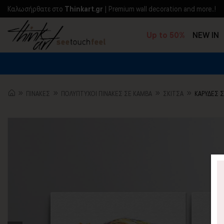
Kαλωσήρθατε στο
Thinkart.gr
| Premium wall decoration and more..!
Up to 50%
NEW IN
ΠΙΝΑΚΕΣ
ΠΟΛΥΠΤΥΧΟΙ ΠΙΝΑΚΕΣ ΣΕ ΚΑΜΒΑ
ΣΚΊΤΣΑ
ΚΑΡΥΔΕΣ 