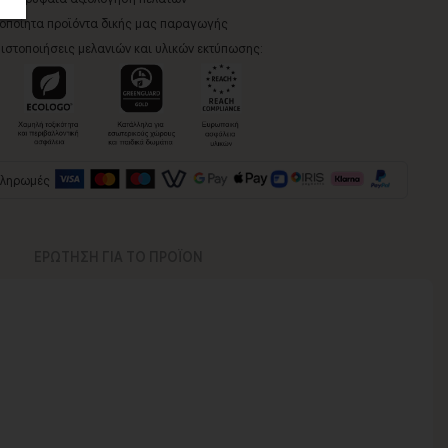
ροποίητα προϊόντα δικής μας παραγωγής
ιστοποιήσεις μελανιών και υλικών εκτύπωσης:
πληρωμές
ΕΡΩΤΗΣΗ ΓΙΑ ΤΟ ΠΡΟΪΟΝ
νος για να παραδοθεί.