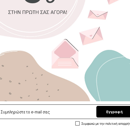
100% πιστο
Οικολογική
οσμές
Δυνατότητα
Χειροποίητ
Έτοιμοι γι
Επιλέξτε διασ
30 x 30 εκ. (Δ
50 x 50 εκ. (Δ
Εγγραφή
Αποστολή σε 
Συμφωνώ με την πολιτική απορρή
5/