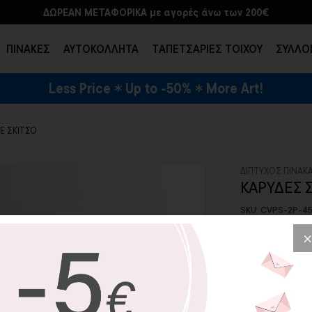
ΔΩΡΕΑΝ ΜΕΤΑΦΟΡΙΚΑ με αγορές άνω των 200€
ΠΙΝΑΚΕΣ
ΑΥΤΟΚΟΛΛΗΤΑ
TΑΠΕΤΣΑΡΙΕΣ ΤΟΙΧΟΥ
ΣΥΛΛΟ
Less Price
Up to -50%
More Art!
ΕΝΔΥΣΗ & ΑΞΕΣΟΥΑΡ
ΣΕ ΣΚΙΤΣΟ
ΔΙΠΤΥΧΟΣ ΠΙΝΑΚ
ΚΑΡΥΔΕΣ Σ
SKU: CVPS-2P-4
33,86€
Δύο σκιτσαρισμ
καμβά. Ιδανικό