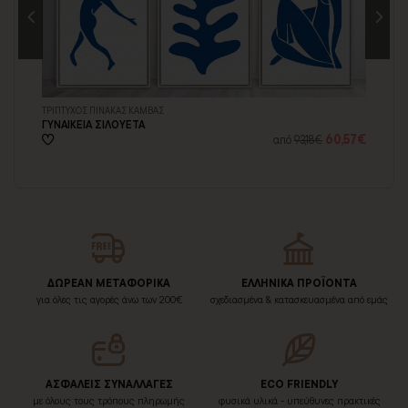
ΤΡΙΠΤΥΧΟΣ ΠΙΝΑΚΑΣ ΚΑΜΒΑΣ
ΤΡ
ΓΥΝΑΙΚΕΙΑ ΣΙΛΟΥΕΤΑ
ΚΙ
57€
60,57€
από
93,18€
ΔΩΡΕΑΝ ΜΕΤΑΦΟΡΙΚΑ
ΕΛΛΗΝΙΚΑ ΠΡΟΪΟΝΤΑ
για όλες τις αγορές άνω των 200€
σχεδιασμένα & κατασκευασμένα από εμάς
ΑΣΦΑΛΕΙΣ ΣΥΝΑΛΛΑΓΕΣ
ECO FRIENDLY
με όλους τους τρόπους πληρωμής
φυσικά υλικά - υπεύθυνες πρακτικές