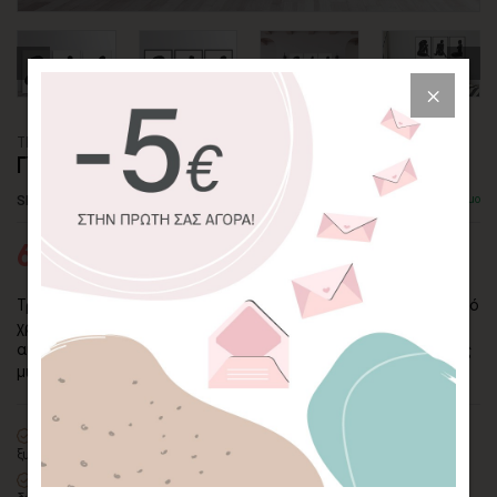
ΤΡΙΠΤΥΧΟΣ ΠΙΝΑΚΑΣ ΚΑΜΒΑΣ
ΓΥΝΑΙΚΕΙΕΣ ΦΙΓΟΥΡΕΣ
SKU: CVPS-3P-49-P
Διαθέσιμο
60,57€
93,18€
Τρίπτυχος πίνακας σε καμβά με γυναικείες φιγούρες. Μοναδικό
χρώμα το μαύρο σε λευκό φόντο. Θέμα απαράμιλλου
αισθησιασμού, που θα σαγηνεύσει όλα τα βλέμματα, δίνοντας
μια ξεχωριστή αίσθηση στον χώρο σας.
100% πιστοποιημένος βαμβακερός καμβάς
σε τελάρο φυσικής
ξυλείας
Οικολογική εκτύπωση
με μελάνια νερού latex, χωρίς χημικούς