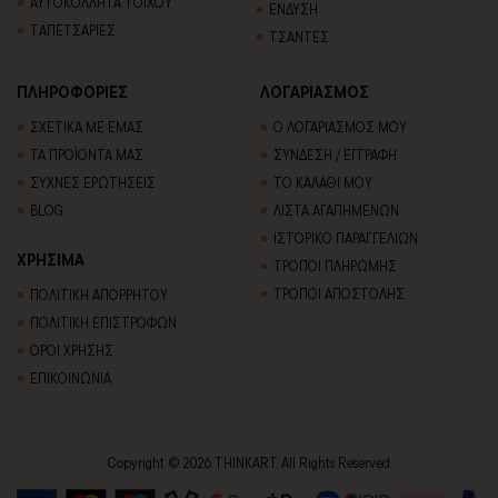
ΑΥΤΟΚΟΛΛΗΤΑ ΤΟΙΧΟΥ
ΕΝΔΥΣΗ
TΑΠΕΤΣΑΡΙΕΣ
ΤΣΑΝΤΕΣ
ΠΛΗΡΟΦΟΡΙΕΣ
ΛΟΓΑΡΙΑΣΜΟΣ
ΣΧΕΤΙΚΑ ΜΕ ΕΜΑΣ
Ο ΛΟΓΑΡΙΑΣΜΟΣ ΜΟΥ
ΤΑ ΠΡΟΪΟΝΤΑ ΜΑΣ
ΣΥΝΔΕΣΗ / ΕΓΓΡΑΦΗ
ΣΥΧΝΕΣ ΕΡΩΤΗΣΕΙΣ
ΤΟ ΚΑΛΑΘΙ ΜΟΥ
BLOG
ΛΙΣΤΑ ΑΓΑΠΗΜΕΝΩΝ
ΙΣΤΟΡΙΚΟ ΠΑΡΑΓΓΕΛΙΩΝ
ΧΡΗΣΙΜΑ
ΤΡΟΠΟΙ ΠΛΗΡΩΜΗΣ
ΤΡΟΠΟΙ ΑΠΟΣΤΟΛΗΣ
ΠΟΛΙΤΙΚΗ ΑΠΟΡΡΗΤΟΥ
ΠΟΛΙΤΙΚΗ ΕΠΙΣΤΡΟΦΩΝ
ΟΡΟΙ ΧΡΗΣΗΣ
ΕΠΙΚΟΙΝΩΝΙΑ
Copyright © 2026 THINKART. All Rights Reserved.