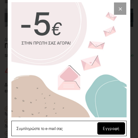
ΔΙΠΤΥΧΟΣ ΠΙΝΑΚΑΣ ΚΑΜΒΑΣ
ΠΙΝΕΛΙΕΣ ΧΡΩΜΑΤΩΝ
SKU: CVPS-2P-6-P
Διαθέσιμο
42,25€
65,00€
Δίπτυχος πίνακας σε καμβά "Πινελιές Χρωμάτων". Ιδανική
επιλογή για να αναβαθμίσετε την αισθητική του χώρου σας.
100% πιστοποιημένος βαμβακερός καμβάς
σε τελάρο φυσικής
ξυλείας
Οικολογική εκτύπωση
με μελάνια νερού latex, χωρίς χημικούς
διαλύτες και οσμές
Εγγραφή
Δυνατότητα προσθήκης
ξύλινης διακοσμητικής κορνίζας
με