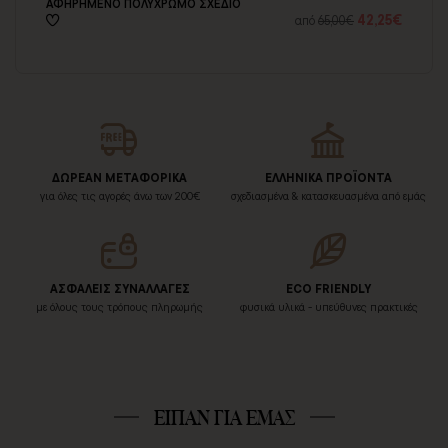
ΑΦΗΡΗΜΕΝΟ ΠΟΛΥΧΡΩΜΟ ΣΧΕΔΙΟ
ΕΝ
05€
42,25€
από
65,00€
ΔΩΡΕΑΝ ΜΕΤΑΦΟΡΙΚΑ
ΕΛΛΗΝΙΚΑ ΠΡΟΪΟΝΤΑ
για όλες τις αγορές άνω των 200€
σχεδιασμένα & κατασκευασμένα από εμάς
ΑΣΦΑΛΕΙΣ ΣΥΝΑΛΛΑΓΕΣ
ECO FRIENDLY
με όλους τους τρόπους πληρωμής
φυσικά υλικά - υπεύθυνες πρακτικές
ΕΙΠΑΝ ΓΙΑ ΕΜΑΣ