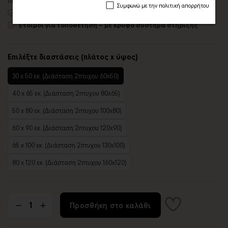
πολλές επιλογές
Συμφωνώ με την πολιτική απορρήτου
Χειροποίητη κατασκευή
, ένας – ένας πίνακας κατά παραγγελία
Έτοιμοι για τοποθέτηση – με κρυφό σύστημα στήριξης
Επιλέξτε διαστάσεις (πλάτος x ύψος)
30 x 50 εκ. (Διάσταση 2πτυχου 60x50)
40 x 65 εκ. (Διάσταση 2πτυχου 80x65)
50 x 80 εκ. (Διάσταση 2πτυχου 100x80)
60 x 90 εκ. (Διάσταση 2πτυχου 120x90)
65 x 100 εκ. (Διάσταση 2πτυχου 130x100)
80 x 120 εκ. (Διάσταση 2πτυχου 160x120)
Προσθήκη στο καλάθι