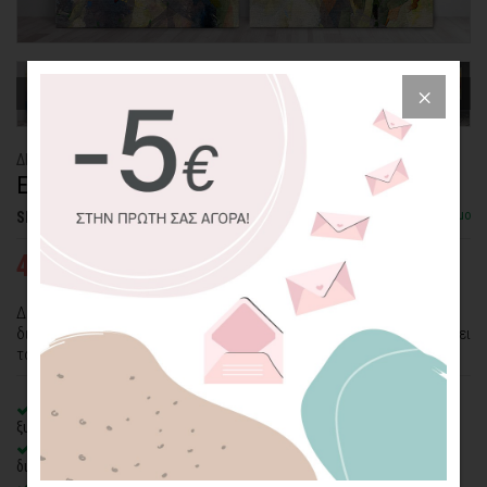
ΔΙΠΤΥΧΟΣ ΠΙΝΑΚΑΣ ΚΑΜΒΑΣ
ΕΝΤΟΝΑ ΧΡΩΜΑΤΑ
Διαθέσιμο
SKU: CVPS-2P-10-P
42,25€
65,00€
Δίπτυχος πίνακας καμβάς "Έντονα Χρώματα". Μια επιλογή
διακόσμησης του χώρου σας που θα εντυπωσιάσει και θα μαγνητίσει
τα βλέμματα!
100% πιστοποιημένος βαμβακερός καμβάς
σε τελάρο φυσικής
ξυλείας
Οικολογική εκτύπωση
με μελάνια νερού latex, χωρίς χημικούς
διαλύτες και οσμές