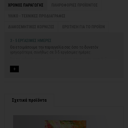
ΧΡΟΝΟΣ ΠΑΡΑΓΩΓΗΣ
ΠΛΗΡΟΦΟΡΙΕΣ ΠΡΟΪΟΝΤΟΣ
ΥΛΙΚΟ - ΤΕΧΝΙΚΕΣ ΠΡΟΔΙΑΓΡΑΦΕΣ
ΔΙΑΚΟΣΜΗΤΙΚΕΣ ΚΟΡΝΙΖΕΣ
ΕΡΩΤΗΣΗ ΓΙΑ ΤΟ ΠΡΟΪΟΝ
3 - 5 ΕΡΓΑΣΙΜΕΣ ΗΜΕΡΕΣ
Θα ετοιμάσουμε την παραγγελία σας όσο το δυνατόν
γρηγορότερα, συνήθως σε 3-5 εργάσιμες ημέρες.
Για τις ειδικές παραγγελίες, ο χρόνος παραγωγής είναι 5-7
εργάσιμες ημέρες, μετά την έγκριση των νέων σχεδίων.
Εφόσον επιλέξετε να προσθέσετε και διακοσμητική κορνίζα
στον πίνακά σας, ο χρόνος παραγωγής κυμένεται
σε 5-8
εργάσιμες ημέρες
.
Εάν η αποστολή πραγματοποιείται κατά τη διάρκεια μεγάλων
εορτών ή αργιών ή καλοκαιρινών διακοπών, μπορεί να χρειαστεί
λίγος περισσότερος χρόνος για να παραδοθεί.
Σχετικά προϊόντα
Για αυτές τις περιπτώσεις - φροντίστε την παραγγελία σας
νωρίτερα!
Μπορείτε πάντα να επικοινωνείτε μαζί μας για περισσότερες
contact@thinkart.gr
πληροφορίες στο