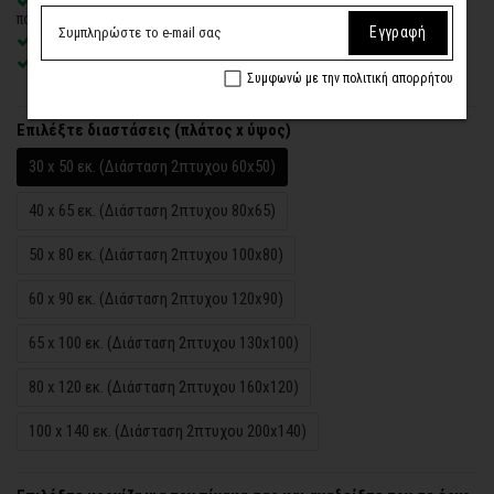
Δυνατότητα προσθήκης
ξύλινης διακοσμητικής κορνίζας
με
πολλές επιλογές
Εγγραφή
Χειροποίητη κατασκευή
, ένας – ένας πίνακας κατά παραγγελία
Έτοιμοι για τοποθέτηση – με κρυφό σύστημα στήριξης
Συμφωνώ με την πολιτική απορρήτου
Επιλέξτε διαστάσεις (πλάτος x ύψος)
30 x 50 εκ. (Διάσταση 2πτυχου 60x50)
40 x 65 εκ. (Διάσταση 2πτυχου 80x65)
50 x 80 εκ. (Διάσταση 2πτυχου 100x80)
60 x 90 εκ. (Διάσταση 2πτυχου 120x90)
65 x 100 εκ. (Διάσταση 2πτυχου 130x100)
80 x 120 εκ. (Διάσταση 2πτυχου 160x120)
100 x 140 εκ. (Διάσταση 2πτυχου 200x140)