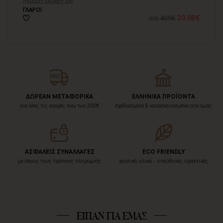
ΠΙΝΑΚΑΣ ΚΑΜΒΑΣ ART
ΑΥ
ΓΛΑΡΟΙ
ΚΟ
6€
30,08€
από
40,11€
ΔΩΡΕΑΝ ΜΕΤΑΦΟΡΙΚΑ
ΕΛΛΗΝΙΚΑ ΠΡΟΪΟΝΤΑ
για όλες τις αγορές άνω των 200€
σχεδιασμένα & κατασκευασμένα από εμάς
ΑΣΦΑΛΕΙΣ ΣΥΝΑΛΛΑΓΕΣ
ECO FRIENDLY
με όλους τους τρόπους πληρωμής
φυσικά υλικά - υπεύθυνες πρακτικές
ΕΙΠΑΝ ΓΙΑ ΕΜΑΣ