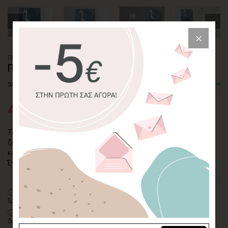
ΠΙΝΑΚΑΣ ΚΑΜΒΑΣ
ΠΕΛΕΚΑΝΟΣ
SKU: CVPS-159-P
Διαθέσιμο
45,84€
76,40€
Το πορτρέτο ενός συνεσταλμένου πελεκάνου με πολύ
ζωντανές λεπτομέρειες του πτηνού. Στο φόντο ένας
καταρράχτης από δυναμικές πινελιές σε γκρι-μπλε τόνους.
Ένας πίνακας που θα ζεστάνει τον χώρο σας.
100% πιστοποιημένος βαμβακερός καμβάς
σε τελάρο φυσικής
ξυλείας
Οικολογική εκτύπωση
με μελάνια νερού latex, χωρίς χημικούς
διαλύτες και οσμές