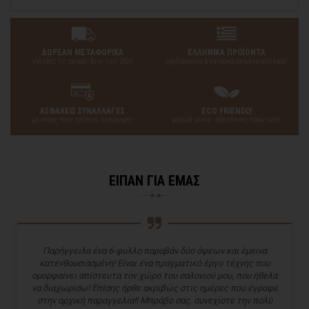
ΔΩΡΕΑΝ ΜΕΤΑΦΟΡΙΚΑ
ΕΛΛΗΝΙΚΑ ΠΡΟΪΟΝΤΑ
για όλες τις αγορές άνω των 200€
σχεδιασμένα & κατασκευασμένα από εμάς
ΑΣΦΑΛΕΙΣ ΣΥΝΑΛΛΑΓΕΣ
ECO FRIENDLY
με όλους τους τρόπους πληρωμής
φυσικά υλικά - υπεύθυνες πρακτικές
ΕΙΠΑΝ ΓΙΑ ΕΜΑΣ
Παρήγγειλα ένα 6-φυλλο παραβάν δύο όψεων και έμεινα
κατενθουσιασμένη! Είναι ένα πραγματικό έργο τέχνης που
ομορφαίνει απίστευτα τον χώρο του σαλονιού μου, που ήθελα
να διαχωρίσω! Επίσης ήρθε ακριβώς στις ημέρες που έγραφε
στην αρχική παραγγελία!! Μπράβο σας, συνεχίστε την πολύ