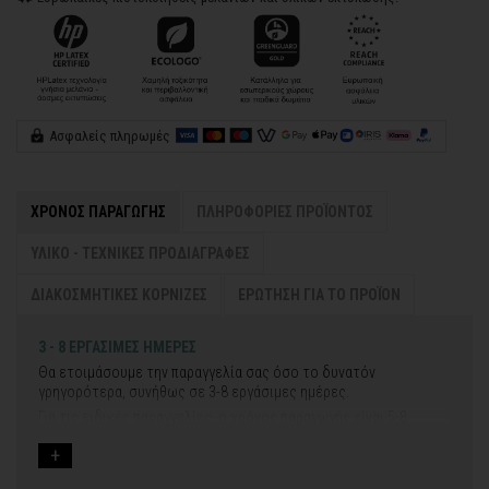
Ασφαλείς πληρωμές
ΧΡΟΝΟΣ ΠΑΡΑΓΩΓΗΣ
ΠΛΗΡΟΦΟΡΙΕΣ ΠΡΟΪΟΝΤΟΣ
ΥΛΙΚΟ - ΤΕΧΝΙΚΕΣ ΠΡΟΔΙΑΓΡΑΦΕΣ
ΔΙΑΚΟΣΜΗΤΙΚΕΣ ΚΟΡΝΙΖΕΣ
ΕΡΩΤΗΣΗ ΓΙΑ ΤΟ ΠΡΟΪΟΝ
3 - 8 ΕΡΓΑΣΙΜΕΣ ΗΜΕΡΕΣ
Θα ετοιμάσουμε την παραγγελία σας όσο το δυνατόν
γρηγορότερα, συνήθως σε 3-8 εργάσιμες ημέρες.
Για τις ειδικές παραγγελίες, ο χρόνος παραγωγής είναι 5-8
εργάσιμες ημέρες, μετά την έγκριση των νέων σχεδίων.
Εφόσον επιλέξετε να προσθέσετε και διακοσμητική κορνίζα
στον πίνακά σας, ο χρόνος παραγωγής κυμαίνεται
σε 5-8