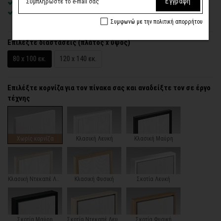
Εγγραφή
Χειροποίητη κατασκευή
, ένας – ένας πίνακας κατά παραγγελία
Έτοιμοι για τοποθέτηση – με κρυφό σύστημα στήριξης
Συμφωνώ με την πολιτική απορρήτου
Επιλέξτε διαστάσεις (πλάτος x ύψος)
80 x 100 εκ.
120 x 140 εκ.
Επιλέξτε κορνίζα για τον πίνακα σας και αναδείξτε τον σε έργο
τέχνης
Χωρίς κορνίζα
Κλασική Λευκή
Κλασική Μαύρη
Κλασική Ντεκαπέ Λευκή
Κλασική Φυσική
Σκοτία Λευκή
Σκοτία Μαύρη
Σκοτία Ντεκαπέ Λευκή
Σκοτία Φυσική