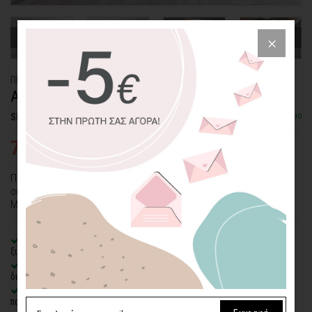
ΠΙΝΑΚΑΣ ΚΑΜΒΑΣ ART
ΑΝΥΠΟΜΟΝΩΝΤΑΣ
Διαθέσιμο
SKU: CVPS-DR-10-P
78,25€
104,33€
Πίνακας καμβάς σε μπεζ και καφέ αποχρώσεις. Η φιγούρα ενός
σκύλου που προσμένει με ανυπομονησία το αφεντικό του.
Μοναδικό ζωγραφικό θέμα από το ατελιέ του Think Art!
100% πιστοποιημένος βαμβακερός καμβάς
σε τελάρο φυσικής
ξυλείας
Οικολογική εκτύπωση
με μελάνια νερού latex, χωρίς χημικούς
διαλύτες και οσμές
Δυνατότητα προσθήκης
ξύλινης διακοσμητικής κορνίζας
με
πολλές επιλογές