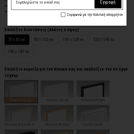
Εγγραφή
Χειροποίητη κατασκευή
, ένας – ένας πίνακας κατά παραγγελία
Έτοιμοι για τοποθέτηση – με κρυφό σύστημα στήριξης
Συμφωνώ με την πολιτική απορρήτου
Επιλέξτε διαστάσεις (πλάτος x ύψος)
70 x 80 εκ.
80 x 100 εκ.
100 x 120 εκ.
120 x 140 εκ.
140 x 180 εκ.
Επιλέξτε κορνίζα για τον πίνακα σας και αναδείξτε τον σε έργο
τέχνης
Χωρίς κορνίζα
Κλασική Λευκή
Κλασική Μαύρη
Κλασική Ντεκαπέ Λευκή
Κλασική Φυσική
Σκοτία Λευκή