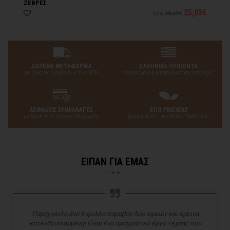
ΖΕΒΡΕΣ
ΛΕ
03€
25,03€
από
38,51€
ΔΩΡΕΑΝ ΜΕΤΑΦΟΡΙΚΑ
ΕΛΛΗΝΙΚΑ ΠΡΟΪΟΝΤΑ
για όλες τις αγορές άνω των 200€
σχεδιασμένα & κατασκευασμένα από εμάς
ΑΣΦΑΛΕΙΣ ΣΥΝΑΛΛΑΓΕΣ
ECO FRIENDLY
με όλους τους τρόπους πληρωμής
φυσικά υλικά - υπεύθυνες πρακτικές
ΕΙΠΑΝ ΓΙΑ ΕΜΑΣ
Παρήγγειλα ένα 6-φυλλο παραβάν δύο όψεων και έμεινα
κατενθουσιασμένη! Είναι ένα πραγματικό έργο τέχνης που