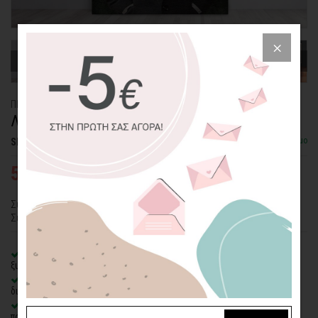
ΠΙΝΑΚΑΣ ΚΑΜΒΑΣ
ΛΥΚΟΣ ΜΕ ΚΟΣΤΟΥΜΙ
Διαθέσιμο
SKU: CVPS-247-P
53,48€
76,40€
Σύγχρονο θέμα σε πίνακα καμβά με έναν κοστουμαρισμένο λύκο.
Συνδυάζεται μοναδικά με τα υπόλοιπα θέματα της ίδιας σειράς.
100% πιστοποιημένος βαμβακερός καμβάς
σε τελάρο φυσικής
ξυλείας
Οικολογική εκτύπωση
με μελάνια νερού latex, χωρίς χημικούς
διαλύτες και οσμές
Δυνατότητα προσθήκης
ξύλινης διακοσμητικής κορνίζας
με
πολλές επιλογές