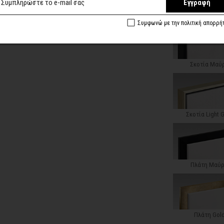
Εγγραφή
Κλασική Ντεκαπέ
Συμφωνώ με την πολιτική απορρή
Σκοτία Μαύ
Σκοτία Light 
Πλάτη Μαύ
Πλάτη Gol