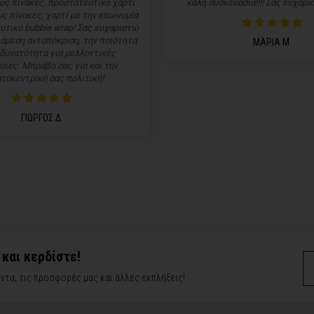
υς πίνακες, προστατευτικό χαρτί
καλή συσκευασία!!!! Σας ευχαρισ
ς πίνακες, χαρτί με την επωνυμία
υτικό bubble wrap! Σας ευχαριστώ
 άμεση ανταπόκριση, την ποιότητα
ΜΑΡΙΑ Μ.
 δυνατότητα για μελλοντικές
σίες. Μπράβο σας για και την
τοκεντρική σας πολιτική!
ΓΙΩΡΓΟΣ Δ.
 και κερδίστε!
ντα, τις προσφορές μας και άλλες εκπλήξεις!