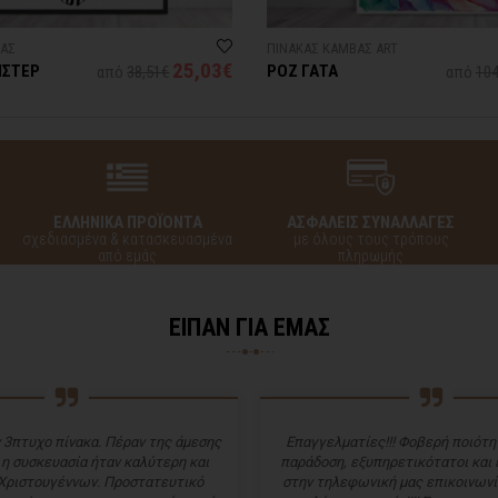
ΒΑΣ
ΠΙΝΑΚΑΣ ΚΑΜΒΑΣ ART
25,03€
ΠΣΤΕΡ
ΡΟΖ ΓΑΤΑ
από
38,51€
από
104
ΕΛΛΗΝΙΚΑ ΠΡΟΪΟΝΤΑ
ΑΣΦΑΛΕΙΣ ΣΥΝΑΛΛΑΓΕΣ
σχεδιασμένα & κατασκευασμένα
με όλους τους τρόπους
από εμάς
πληρωμής
ΕΙΠΑΝ ΓΙΑ ΕΜΑΣ
 3πτυχο πίνακα. Πέραν της άμεσης
Επαγγελματίες!!! Φοβερή ποιότητ
 η συσκευασία ήταν καλύτερη και
παράδοση, εξυπηρετικότατοι και
Χριστουγέννων. Προστατευτικό
στην τηλεφωνική μας επικοινωνί