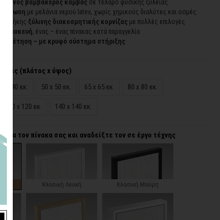
οιημένος βαμβακερός καμβάς
σε τελάρο φυσικής ξυλείας
εκτύπωση
με μελάνια νερού latex, χωρίς χημικούς διαλύτες και οσμές
προσθήκης
ξύλινης διακοσμητικής κορνίζας
με πολλές επιλογές
 κατασκευή
, ένας – ένας πίνακας κατά παραγγελία
τοποθέτηση – με κρυφό σύστημα στήριξης
άσεις (πλάτος x ύψος)
40 x 40 εκ.
50 x 50 εκ.
65 x 65 εκ.
80 x 80 εκ.
120 x 120 εκ.
140 x 140 εκ.
α για τον πίνακα σας και αναδείξτε τον σε έργο τέχνης
ζα
Κλασική Λευκή
Κλασική Μαύρη