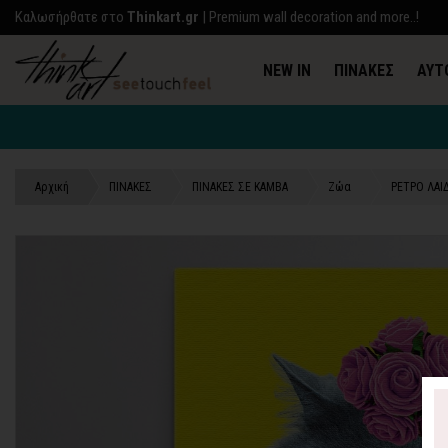
Kαλωσήρθατε στο
Thinkart.gr
| Premium wall decoration and more..!
NEW IN
ΠΙΝΑΚΕΣ
ΑΥΤ
Αρχική
ΠΙΝΑΚΕΣ
ΠΙΝΑΚΕΣ ΣΕ ΚΑΜΒΑ
Ζώα
ΡΕΤΡΟ ΛΑΙ