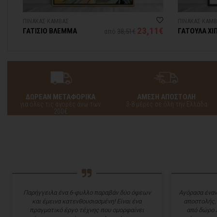
ΠΙΝΑΚΑΣ ΚΑΜΒΑΣ
ΠΙΝΑΚΑΣ ΚΑΜ
3€
23,11€
ΓΑΤΙΣΙΟ ΒΛΕΜΜΑ
ΓΑΤΟΥΛΑ ΧΙ
από
38,51€
ΔΩΡΕΑΝ ΜΕΤΑΦΟΡΙΚΑ
ΑΜΕΣΗ ΑΠΟΣΤΟΛΗ
για όλες τις αγορές άνω των
3-8 μέρες σε όλη την Ελλάδα
200€
Παρήγγειλα ένα 6-φυλλο παραβάν δύο όψεων
Αγόρασα έναν
και έμεινα κατενθουσιασμένη! Είναι ένα
αποστολής,
πραγματικό έργο τέχνης που ομορφαίνει
από δώρο 