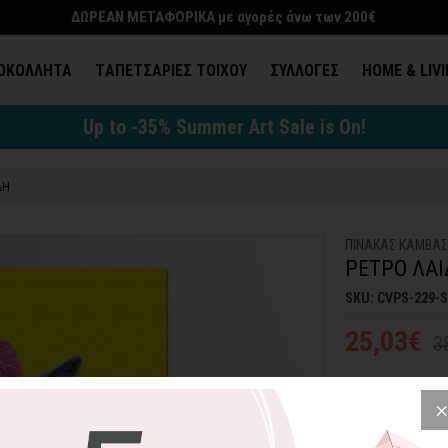
ΔΩΡΕΑΝ ΜΕΤΑΦΟΡΙΚΑ με αγορές άνω των 200€
ΟΚΟΛΛΗΤΑ
TΑΠΕΤΣΑΡΙΕΣ ΤΟΙΧΟΥ
ΣΥΛΛΟΓΕΣ
HOME & LIV
Up to -35% Summer Art Sale is On!
ΔΗ
ΠΙΝΑΚΑΣ ΚΑΜΒΑ
ΡΕΤΡΟ ΛΑ
SKU: CVPS-229-
25,03€
3
Μια γλυκιά ρετρό
μοντέρνα αισθητι