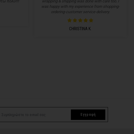
τώ πολύ!!!!
wrapping & shipping was done with care too. I
was happy with my experience from shopping-
ordering-customer service-delivery.
CHRISTINA K.
Εγγραφή