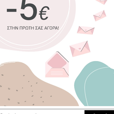
100% πιστοπ
Οικολογική 
Δυνατότητα 
Χειροποίητη
Έτοιμοι για 
Επιλέξτε διαστ
30 x 30 εκ.
100 x 100 εκ.
Επιλέξτε κορνίζ
Χωρίς κορνί