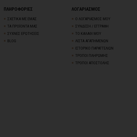
ΠΛΗΡΟΦΟΡΙΕΣ
ΛΟΓΑΡΙΑΣΜΟΣ
ΣΧΕΤΙΚΑ ΜΕ ΕΜΑΣ
Ο ΛΟΓΑΡΙΑΣΜΟΣ ΜΟΥ
ΤΑ ΠΡΟΪΟΝΤΑ ΜΑΣ
ΣΥΝΔΕΣΗ / ΕΓΓΡΑΦΗ
ΣΥΧΝΕΣ ΕΡΩΤΗΣΕΙΣ
ΤΟ ΚΑΛΑΘΙ ΜΟΥ
BLOG
ΛΙΣΤΑ ΑΓΑΠΗΜΕΝΩΝ
ΙΣΤΟΡΙΚΟ ΠΑΡΑΓΓΕΛΙΩΝ
ΤΡΟΠΟΙ ΠΛΗΡΩΜΗΣ
ΤΡΟΠΟΙ ΑΠΟΣΤΟΛΗΣ