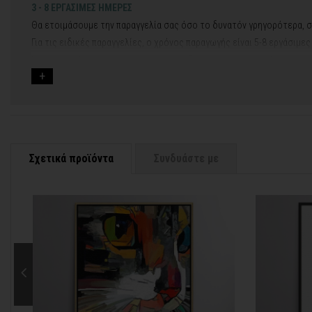
3 - 8 ΕΡΓΑΣΙΜΕΣ ΗΜΕΡΕΣ
Θα ετοιμάσουμε την παραγγελία σας όσο το δυνατόν γρηγορότερα, σ
Για τις ειδικές παραγγελίες, ο χρόνος παραγωγής είναι 5-8 εργάσιμε
Εφόσον επιλέξετε να προσθέσετε και διακοσμητική κορνίζα στον πί
Εάν η αποστολή πραγματοποιείται κατά τη διάρκεια μεγάλων εορτών 
Για αυτές τις περιπτώσεις - φροντίστε την παραγγελία σας νωρίτερα!
Μπορείτε πάντα να επικοινωνείτε μαζί μας για περισσότερες πληρο
Σχετικά προϊόντα
Συνδυάστε με