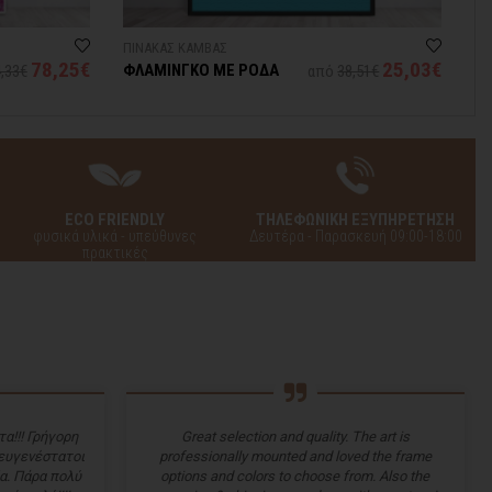
ΠΙΝΑΚΑΣ ΚΑΜΒΑΣ
ΠΙ
78,25€
25,03€
ΦΛΑΜΙΝΓΚΟ ΜΕ ΡΟΔΑ
Φ
,33€
από
38,51€
Τ
ECO FRIENDLY
ΤΗΛΕΦΩΝΙΚΗ ΕΞΥΠΗΡΕΤΗΣΗ
φυσικά υλικά - υπεύθυνες
Δευτέρα - Παρασκευή 09:00-18:00
πρακτικές
α!!! Γρήγορη
Great selection and quality. The art is
 ευγενέστατοι
professionally mounted and loved the frame
α. Πάρα πολύ
options and colors to choose from. Also the