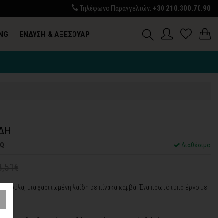
Τηλέφωνο Παραγγελιών:
+30 210.300.70.90
ING
ΕΝΔΥΣΗ & ΑΞΕΣΟΥΑΡ
Σ
ΙΔΗ
SQ
Διαθέσιμο
8,51€
 γατούλα, μια χαριτωμένη λαίδη σε πίνακα καμβά. Ένα πρωτότυπο έργο με
κή.