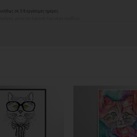
υνήθως σε 3-8 εργάσιμες ημέρες.
ς ημέρες, μετά την έγκριση των νέων σχεδίων.
νακά σας, ο χρόνος παραγωγής κυμαίνεται
σε 5-8 εργάσιμες ημέρες
.
ή αργιών ή καλοκαιρινών διακοπών, μπορεί να χρειαστεί λίγος περισσότερος
info@thinkart.gr
φορίες στο