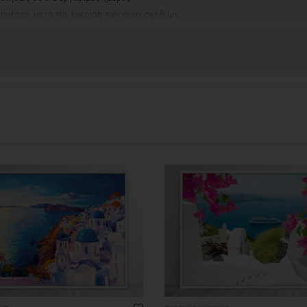
ς ημέρες, μετά την έγκριση των νέων σχεδίων.
νακά σας, ο χρόνος παραγωγής κυμαίνεται
σε 5-8 εργάσιμες ημέρες
.
ή αργιών ή καλοκαιρινών διακοπών, μπορεί να χρειαστεί λίγος περισσότερος
info@thinkart.gr
φορίες στο