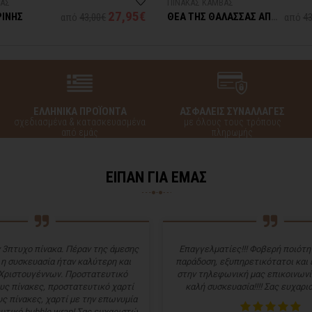
ΒΑΣ
ΠΙΝΑΚΑΣ ΚΑΜΒΑΣ
27,95€
ΡΙΝΗΣ
ΘΕΑ ΤΗΣ ΘΑΛΑΣΣΑΣ ΑΠΟ
από
43,00€
από
43
ΤΗΝ ΣΑΝΤΟΡΙΝΗ
ΕΛΛΗΝΙΚΑ ΠΡΟΪΟΝΤΑ
ΑΣΦΑΛΕΙΣ ΣΥΝΑΛΛΑΓΕΣ
σχεδιασμένα & κατασκευασμένα
με όλους τους τρόπους
από εμάς
πληρωμής
ΕΙΠΑΝ ΓΙΑ ΕΜΑΣ
 3πτυχο πίνακα. Πέραν της άμεσης
Επαγγελματίες!!! Φοβερή ποιότητ
 η συσκευασία ήταν καλύτερη και
παράδοση, εξυπηρετικότατοι και
Χριστουγέννων. Προστατευτικό
στην τηλεφωνική μας επικοινωνί
υς πίνακες, προστατευτικό χαρτί
καλή συσκευασία!!!! Σας ευχαρισ
ς πίνακες, χαρτί με την επωνυμία
υτικό bubble wrap! Σας ευχαριστώ