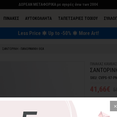
ΔΩΡΕΑΝ ΜΕΤΑΦΟΡΙΚΑ με αγορές άνω των 200€
ΠΙΝΑΚΕΣ
ΑΥΤΟΚΟΛΛΗΤΑ
TΑΠΕΤΣΑΡΙΕΣ ΤΟΙΧΟΥ
ΣΥΛΛΟ
Less Price
Up to -50%
More Art!
ΕΝΔΥΣΗ & ΑΞΕΣΟΥΑΡ
ΣΑΝΤΟΡΙΝΗ - ΠΑΝΟΡΑΜΙΚΗ ΘΕΑ
ΠΙΝΑΚΑΣ ΚΑΜΒΑ
ΣΑΝΤΟΡΙΝΗ
SKU: CVPS-97-P
41,66€
5
Το απέραντο γαλά
στολίδι για τον 