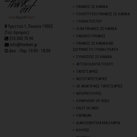
ΠΙΝΑΚΕΣ ΣΕ ΚΑΜΒΑ
ΠΟΛΥΠΤΥΧΟΙ ΠΙΝΑΚΕΣ ΣΕ ΚΑΜΒΑ
ΞΥΛΙΝΑ ΠΟΣΤΕΡ
Υμηττού 1, Παιανία 19002
SLIM ΠΙΝΑΚΕΣ ΣΕ ΚΑΜΒΑ
(1ος όροφος)
ΠΑΙΔΙΚΟΙ ΠΙΝΑΚΕΣ
210.300.70.90
ΠΙΝΑΚΕΣ ΣΕ ΚΑΜΒΑ ΜΕ
info@thinkart.gr
ΖΩΓΡΑΦΙΣΤΗ ΞΥΛΙΝΗ ΠΛΑΤΗ
Δευ. - Παρ. 10:00 - 18:00
ΣΥΝΘΕΣΕΙΣ ΣΕ ΚΑΜΒΑ
ΑΥΤΟΚΟΛΛΗΤΑ ΤΟΙΧΟΥ
TΑΠΕΤΣΑΡΙΕΣ
ΦΩΤΟΤΑΠΕΤΣΑΡΙΕΣ
3D AΝΑΓΛΥΦΕΣ TΑΠΕΤΣΑΡΙΕΣ
ΜΠΟΡΝΤΟΥΡΕΣ
SYMPHONY OF REDS
FRUIT DE MER
ΠΑΡΑΒΑΝ
ΔΙΑΚΟΣΜΗΤΙΚΑ ΜΑΞΙΛΑΡΙΑ
ΚΟΥΠΕΣ