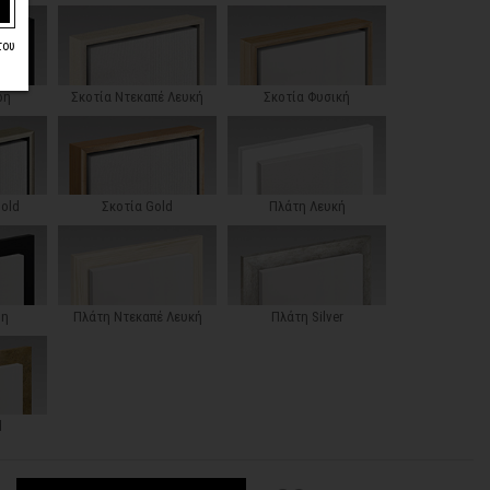
του
ρη
Σκοτία Ντεκαπέ Λευκή
Σκοτία Φυσική
Gold
Σκοτία Gold
Πλάτη Λευκή
ρη
Πλάτη Ντεκαπέ Λευκή
Πλάτη Silver
d