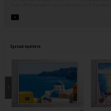
Για τις ειδικές παραγγελίες, ο χρόνος παραγωγής είναι 5-8 εργάσιμε
Εφόσον επιλέξετε να προσθέσετε και διακοσμητική κορνίζα στον πί
Εάν η αποστολή πραγματοποιείται κατά τη διάρκεια μεγάλων εορτών 
Για αυτές τις περιπτώσεις - φροντίστε την παραγγελία σας νωρίτερα!
Μπορείτε πάντα να επικοινωνείτε μαζί μας για περισσότερες πληρο
Σχετικά προϊόντα