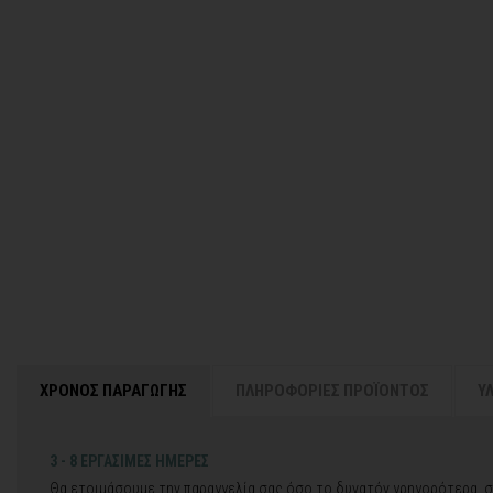
ΧΡΟΝΟΣ ΠΑΡΑΓΩΓΗΣ
ΠΛΗΡΟΦΟΡΙΕΣ ΠΡΟΪΟΝΤΟΣ
Υ
3 - 8 ΕΡΓΑΣΙΜΕΣ ΗΜΕΡΕΣ
Θα ετοιμάσουμε την παραγγελία σας όσο το δυνατόν γρηγορότερα, σ