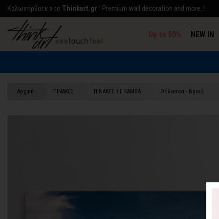
Kαλωσήρθατε στο
Thinkart.gr
| Premium wall decoration and more..!
Up to 50%
NEW IN
Αρχική
ΠΙΝΑΚΕΣ
ΠΙΝΑΚΕΣ ΣΕ ΚΑΜΒΑ
Θάλασσα - Νησιά