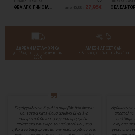
ΠΙΝΑΚΑΣ ΚΑΜΒΑΣ
ΠΙΝΑΚΑΣ ΚΑΜ
5€
27,95€
ΘΕΑ ΑΠΟ ΤΗΝ ΟΙΑ,
ΘΕΑ ΣΑΝΤΟ
από
43,00€
ΣΑΝΤΟΡΙΝΗ
ΔΩΡΕΑΝ ΜΕΤΑΦΟΡΙΚΑ
ΑΜΕΣΗ ΑΠΟΣΤΟΛΗ
για όλες τις αγορές άνω των
3-8 μέρες σε όλη την Ελλάδα
200€
Παρήγγειλα ένα 6-φυλλο παραβάν δύο όψεων
Αγόρασα έναν
και έμεινα κατενθουσιασμένη! Είναι ένα
αποστολής,
πραγματικό έργο τέχνης που ομορφαίνει
από δώρο 
απίστευτα τον χώρο του σαλονιού μου, που
ανάμεσα στο
ήθελα να διαχωρίσω! Επίσης ήρθε ακριβώς στις
γύρω από του
ημέρες που έγραφε στην αρχική παραγγελία!!
και προστατε