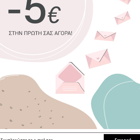
100% πιστοπ
Οικολογική 
Δυνατότητα 
Χειροποίητη
Έτοιμοι για 
Επιλέξτε διαστ
90 x 30 εκ.
Επιλέξτε κορνίζ
Χωρίς κορνί
Κλασική Ντεκαπέ