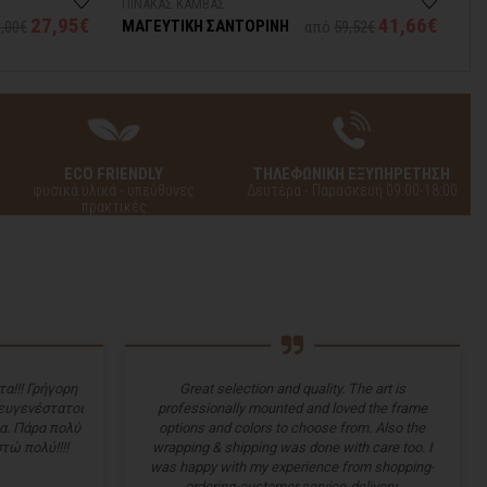
ΠΙΝΑΚΑΣ ΚΑΜΒΑΣ
ΠΙ
27,95€
41,66€
ΜΑΓΕΥΤΙΚΗ ΣΑΝΤΟΡΙΝΗ
Υ
,00€
από
59,52€
ECO FRIENDLY
ΤΗΛΕΦΩΝΙΚΗ ΕΞΥΠΗΡΕΤΗΣΗ
φυσικά υλικά - υπεύθυνες
Δευτέρα - Παρασκευή 09:00-18:00
πρακτικές
α!!! Γρήγορη
Great selection and quality. The art is
 ευγενέστατοι
professionally mounted and loved the frame
α. Πάρα πολύ
options and colors to choose from. Also the
τώ πολύ!!!!
wrapping & shipping was done with care too. I
was happy with my experience from shopping-
ordering-customer service-delivery.