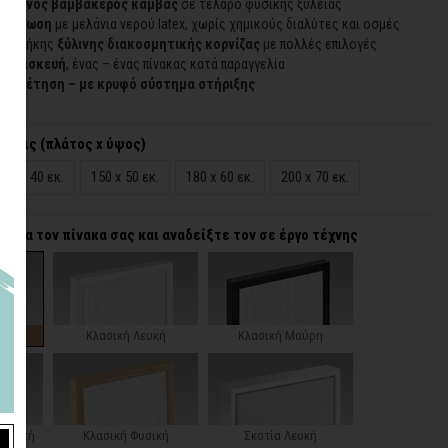
οιημένος βαμβακερός καμβάς
σε τελάρο φυσικής ξυλείας
εκτύπωση
με μελάνια νερού latex, χωρίς χημικούς διαλύτες και οσμές
προσθήκης
ξύλινης διακοσμητικής κορνίζας
με πολλές επιλογές
 κατασκευή
, ένας – ένας πίνακας κατά παραγγελία
τοποθέτηση – με κρυφό σύστημα στήριξης
άσεις (πλάτος x ύψος)
120 x 40 εκ.
150 x 50 εκ.
180 x 60 εκ.
200 x 70 εκ.
α για τον πίνακα σας και αναδείξτε τον σε έργο τέχνης
ζα
Κλασική Λευκή
Κλασική Μαύρη
 Λευκή
Κλασική Φυσική
Σκοτία Λευκή