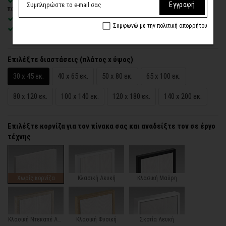
Δυνατότητα προσθήκης
ξύλινης διακοσμητικής κορνίζας
με
Εγγραφή
πολλές επιλογές
Χειροποίητη κατασκευή
, ένας – ένας πίνακας κατά παραγγελία
Συμφωνώ με την πολιτική απορρήτου
Έτοιμοι για τοποθέτηση – με κρυφό σύστημα στήριξης
Επιλέξτε διαστάσεις (πλάτος x ύψος)
30 x 45 εκ.
40 x 65 εκ.
50 x 80 εκ.
65 x 100 εκ.
80 x 120 εκ.
100 x 140 εκ.
120 x 180 εκ.
140 x 200 εκ.
Επιλέξτε κορνίζα για τον πίνακα σας και αναδείξτε τον σε έργο
τέχνης
Χωρίς κορνίζα
Κλασική Λευκή
Κλασική Μαύρη
Κλασική Ντεκαπέ Λευκή
Κλασική Φυσική
Σκοτία Λευκή