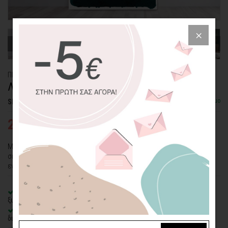
ΠΙΝΑΚΑΣ ΚΑΜΒΑΣ
ΛΕΥΚΕΣ ΓΡΑΜΜΕΣ
Διαθέσιμο
SKU: CVPS-288-P
27,95€
43,00€
Μίνιμαλ θέμα σε πίνακα καμβά με οριζόντιες λευκές γραμμές σε
σκούρο φόντο. Συνδυάζεται με θέματα της ίδιας σειράς για πιο
εντυπωσιακό αποτέλεσμα.
100% πιστοποιημένος βαμβακερός καμβάς
σε τελάρο φυσικής
ξυλείας
Οικολογική εκτύπωση
με μελάνια νερού latex, χωρίς χημικούς
διαλύτες και οσμές