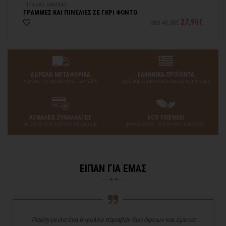
ΠΙΝΑΚΑΣ ΚΑΜΒΑΣ
ΠΙ
ΓΡΑΜΜΕΣ ΚΑΙ ΠΙΝΕΛΙΕΣ ΣΕ ΓΚΡΙ ΦΟΝΤΟ
ΓΡ
95€
27,95€
από
43,00€
ΔΩΡΕΑΝ ΜΕΤΑΦΟΡΙΚΑ
ΕΛΛΗΝΙΚΑ ΠΡΟΪΟΝΤΑ
για όλες τις αγορές άνω των 200€
σχεδιασμένα & κατασκευασμένα από εμάς
ΑΣΦΑΛΕΙΣ ΣΥΝΑΛΛΑΓΕΣ
ECO FRIENDLY
με όλους τους τρόπους πληρωμής
φυσικά υλικά - υπεύθυνες πρακτικές
ΕΙΠΑΝ ΓΙΑ ΕΜΑΣ
Παρήγγειλα ένα 6-φυλλο παραβάν δύο όψεων και έμεινα