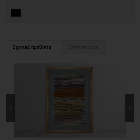
Για τις ειδικές παραγγελίες, ο χρόνος παραγωγής είναι 5-8
εργάσιμες ημέρες, μετά την έγκριση των νέων σχεδίων.
Εφόσον επιλέξετε να προσθέσετε και διακοσμητική κορνίζα
στον πίνακά σας, ο χρόνος παραγωγής κυμαίνεται
σε 5-8
εργάσιμες ημέρες
.
Εάν η αποστολή πραγματοποιείται κατά τη διάρκεια μεγάλων
εορτών ή αργιών ή καλοκαιρινών διακοπών, μπορεί να χρειαστεί
λίγος περισσότερος χρόνος για να παραδοθεί.
Σχετικά προϊόντα
Συνδυάστε με
Για αυτές τις περιπτώσεις - φροντίστε την παραγγελία σας
νωρίτερα!
Μπορείτε πάντα να επικοινωνείτε μαζί μας για περισσότερες
info@thinkart.gr
πληροφορίες στο