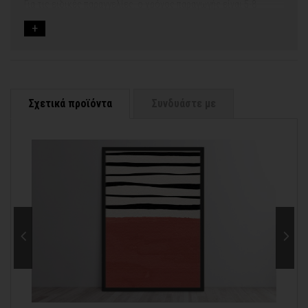
Για τις ειδικές παραγγελίες, ο χρόνος παραγωγής είναι 5-8
εργάσιμες ημέρες, μετά την έγκριση των νέων σχεδίων.
Εφόσον επιλέξετε να προσθέσετε και διακοσμητική κορνίζα
στον πίνακά σας, ο χρόνος παραγωγής κυμαίνεται
σε 5-8
εργάσιμες ημέρες
.
Εάν η αποστολή πραγματοποιείται κατά τη διάρκεια μεγάλων
εορτών ή αργιών ή καλοκαιρινών διακοπών, μπορεί να χρειαστεί
λίγος περισσότερος χρόνος για να παραδοθεί.
Σχετικά προϊόντα
Συνδυάστε με
Για αυτές τις περιπτώσεις - φροντίστε την παραγγελία σας
νωρίτερα!
Μπορείτε πάντα να επικοινωνείτε μαζί μας για περισσότερες
info@thinkart.gr
πληροφορίες στο