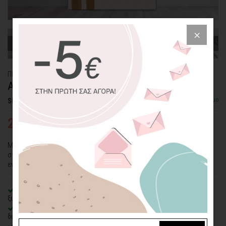
ΠΙΝΑΚΑΣ ΚΑΜΒΑΣ
ΑΝΑΚΑΤΑΤΑΞΗ
Διαθέσιμο
SKU: CVPS-265-P
27,95€
43,00€
Μίνιμαλ θέμα σε πίνακα καμβά με καφέ και μαύρα
στοιχεία. Συνδυάζεται με θέματα της ίδιας σειράς για πιο
εντυπωσιακό αποτέλεσμα.
100% πιστοποιημένος βαμβακερός καμβάς
σε τελάρο φυσικής
ξυλείας
Οικολογική εκτύπωση
με μελάνια νερού latex, χωρίς χημικούς
διαλύτες και οσμές