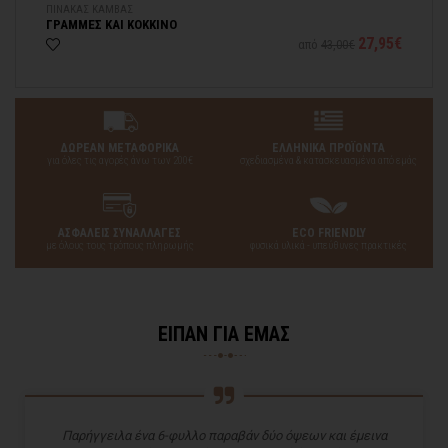
ΠΙΝΑΚΑΣ ΚΑΜΒΑΣ
ΠΙ
ΓΡΑΜΜΕΣ ΚΑΙ ΚΟΚΚΙΝΟ
ΓΡ
95€
27,95€
από
43,00€
ΔΩΡΕΑΝ ΜΕΤΑΦΟΡΙΚΑ
ΕΛΛΗΝΙΚΑ ΠΡΟΪΟΝΤΑ
για όλες τις αγορές άνω των 200€
σχεδιασμένα & κατασκευασμένα από εμάς
ΑΣΦΑΛΕΙΣ ΣΥΝΑΛΛΑΓΕΣ
ECO FRIENDLY
με όλους τους τρόπους πληρωμής
φυσικά υλικά - υπεύθυνες πρακτικές
ΕΙΠΑΝ ΓΙΑ ΕΜΑΣ
Παρήγγειλα ένα 6-φυλλο παραβάν δύο όψεων και έμεινα