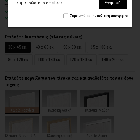
Δυνατότητα προσθήκης
ξύλινης διακοσμητικής κορνίζας
με
Εγγραφή
πολλές επιλογές
Χειροποίητη κατασκευή
, ένας – ένας πίνακας κατά παραγγελία
Συμφωνώ με την πολιτική απορρήτου
Έτοιμοι για τοποθέτηση – με κρυφό σύστημα στήριξης
Επιλέξτε διαστάσεις (πλάτος x ύψος)
30 x 45 εκ.
40 x 65 εκ.
50 x 80 εκ.
65 x 100 εκ.
80 x 120 εκ.
100 x 140 εκ.
120 x 180 εκ.
140 x 200 εκ.
Επιλέξτε κορνίζα για τον πίνακα σας και αναδείξτε τον σε έργο
τέχνης
Χωρίς κορνίζα
Κλασική Λευκή
Κλασική Μαύρη
Κλασική Ντεκαπέ Λευκή
Κλασική Φυσική
Σκοτία Λευκή