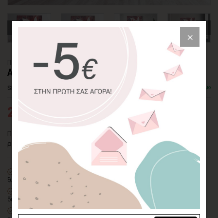
ΠΙΝΑΚΑΣ ΚΑΜΒΑΣ
ΑΝΘΟΣ ΜΑΝΟΛΙΑΣ
SKU: CVPS-261-SQ
Διαθέσιμο
25,03€
38,51€
Πίνακας σε καμβά σε ρομαντικό στυλ με άνθος μανόλιας σε
ροζ φόντο.
100% πιστοποιημένος βαμβακερός καμβάς
σε τελάρο φυσικής
ξυλείας
Οικολογική εκτύπωση
με μελάνια νερού latex, χωρίς χημικούς
διαλύτες και οσμές
Δυνατότητα προσθήκης
ξύλινης διακοσμητικής κορνίζας
με