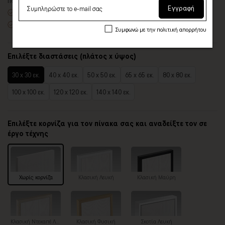
πολλές επιλογές
Εγγραφή
Χειροποίητη κατασκευή
, ένας – ένας πίνακας κατά παραγγελία
Έτοιμοι για τοποθέτηση – με κρυφό σύστημα στήριξης
Συμφωνώ με την πολιτική απορρήτου
Επιλέξτε διαστάσεις (πλάτος x ύψος)
30 x 30 εκ.
40 x 40 εκ.
50 x 50 εκ.
65 x 65 εκ.
80 x 80 εκ.
100 x 100 εκ.
120 x 120 εκ.
140 x 140 εκ.
Επιλέξτε κορνίζα για τον πίνακα σας και αναδείξτε τον σε
έργο τέχνης
Χωρίς κορνίζα
Κλασική Λευκή
Κλασική Μαύρη
Κλασική Ντεκαπέ Λευκή
Κλασική Φυσική
Σκοτία Λευκή