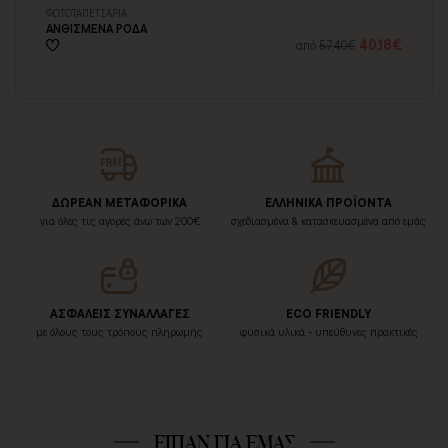
ΦΩΤΟΤΑΠΕΤΣΑΡΙA
ΞΥ
ΑΝΘΙΣΜΕΝΑ ΡΟΔΑ
ΑΝ
36€
40,18€
από
57,40€
ΔΩΡΕΑΝ ΜΕΤΑΦΟΡΙΚΑ
ΕΛΛΗΝΙΚΑ ΠΡΟΪΟΝΤΑ
για όλες τις αγορές άνω των 200€
σχεδιασμένα & κατασκευασμένα από εμάς
ΑΣΦΑΛΕΙΣ ΣΥΝΑΛΛΑΓΕΣ
ECO FRIENDLY
με όλους τους τρόπους πληρωμής
φυσικά υλικά - υπεύθυνες πρακτικές
ΕΙΠΑΝ ΓΙΑ ΕΜΑΣ