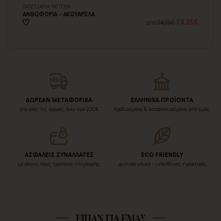
ΤΑΠΕΤΣΑΡΙΑ PATTERN
ΠΙ
ΑΝΘΟΦΟΡΙΑ - ΑΚΟΥΑΡΕΛΑ
ΚΟ
36€
24,25€
από
34,65€
ΔΩΡΕΑΝ ΜΕΤΑΦΟΡΙΚΑ
ΕΛΛΗΝΙΚΑ ΠΡΟΪΟΝΤΑ
για όλες τις αγορές άνω των 200€
σχεδιασμένα & κατασκευασμένα από εμάς
ΑΣΦΑΛΕΙΣ ΣΥΝΑΛΛΑΓΕΣ
ECO FRIENDLY
με όλους τους τρόπους πληρωμής
φυσικά υλικά - υπεύθυνες πρακτικές
ΕΙΠΑΝ ΓΙΑ ΕΜΑΣ