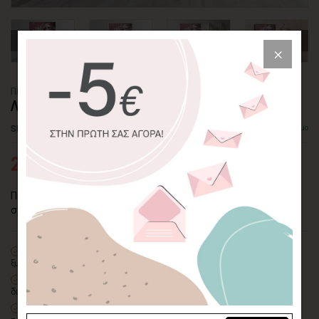
ΠΙΝΑΚΑΣ ΚΑΜΒΑΣ
ΛΕΥΚΗ ΜΑΝΟΛΙΑ
SKU: CVPS-245-P
Διαθέσιμο
27,95€
43,00€
Πίνακας σε καμβά με λευκές μανόλιες σε ροζ φόντο που
σχηματίζουν μια όμορφη σύνθεση σε ρομαντικό στυλ.
100% πιστοποιημένος βαμβακερός καμβάς
σε τελάρο φυσικής
ξυλείας
Οικολογική εκτύπωση
με μελάνια νερού latex, χωρίς χημικούς
διαλύτες και οσμές
Δυνατότητα προσθήκης
ξύλινης διακοσμητικής κορνίζας
με