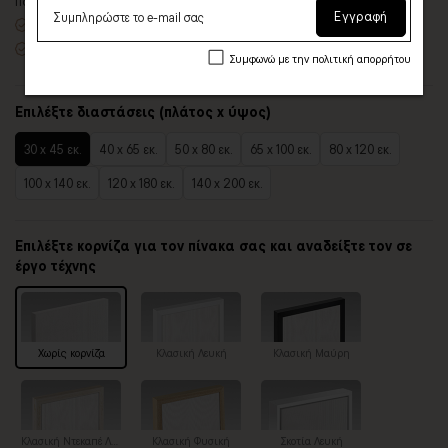
πολλές επιλογές
Εγγραφή
Χειροποίητη κατασκευή
, ένας – ένας πίνακας κατά παραγγελία
Έτοιμοι για τοποθέτηση – με κρυφό σύστημα στήριξης
Συμφωνώ με την πολιτική απορρήτου
Επιλέξτε διαστάσεις (πλάτος x ύψος)
30 x 45 εκ.
40 x 65 εκ.
50 x 80 εκ.
65 x 100 εκ.
80 x 120 εκ.
100 x 140 εκ.
120 x 180 εκ.
140 x 200 εκ.
Επιλέξτε κορνίζα για τον πίνακα σας και αναδείξτε τον σε
έργο τέχνης
Χωρίς κορνίζα
Κλασική Λευκή
Κλασική Μαύρη
Κλασική Ντεκαπέ Λευκή
Κλασική Φυσική
Σκοτία Λευκή