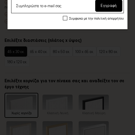
Δυνατότητα προσθήκης
ξύλινης διακοσμητικής κορνίζας
με
Εγγραφή
πολλές επιλογές
Χειροποίητη κατασκευή
, ένας – ένας πίνακας κατά παραγγελία
Συμφωνώ με την πολιτική απορρήτου
Έτοιμοι για τοποθέτηση – με κρυφό σύστημα στήριξης
Επιλέξτε διαστάσεις (πλάτος x ύψος)
45 x 30 εκ.
65 x 40 εκ.
80 x 50 εκ.
100 x 65 εκ.
120 x 80 εκ.
180 x 120 εκ.
Επιλέξτε κορνίζα για τον πίνακα σας και αναδείξτε τον σε
έργο τέχνης
Χωρίς κορνίζα
Κλασική Λευκή
Κλασική Μαύρη