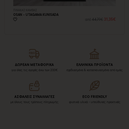
ΠΙΝΑΚΑΣ ΚΑΜΒΑΣ
ΠΙ
OSAN - UTAGAMA KUNISADA
TH
35€
31,35€
από
44,79€
ΔΩΡΕΑΝ ΜΕΤΑΦΟΡΙΚΑ
ΕΛΛΗΝΙΚΑ ΠΡΟΪΟΝΤΑ
για όλες τις αγορές άνω των 200€
σχεδιασμένα & κατασκευασμένα από εμάς
ΑΣΦΑΛΕΙΣ ΣΥΝΑΛΛΑΓΕΣ
ECO FRIENDLY
με όλους τους τρόπους πληρωμής
φυσικά υλικά - υπεύθυνες πρακτικές