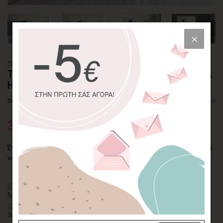
ΠΙΝΑΚΑΣ ΚΑΜΒΑΣ
THE GREAT WAVE OFF KANAGAWA - KATSUSHIKA
HOKUSAI
SKU: CVPS-318-L
Διαθέσιμο
31,35€
44,79€
Ένα από τα πιο αναγνωρίσιμα έργα τέχνης στον κόσμο μπορεί
να γίνει δικό σας εκτυπωμένο σε καμβά υψηλής ποιότητας.
100% πιστοποιημένος βαμβακερός καμβάς
σε τελάρο φυσικής
ξυλείας
Οικολογική εκτύπωση
με μελάνια νερού latex, χωρίς χημικούς
διαλύτες και οσμές