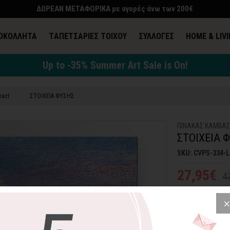
ΔΩΡΕΑΝ ΜΕΤΑΦΟΡΙΚΑ με αγορές άνω των 200€
ΟΚΟΛΛΗΤΑ
TΑΠΕΤΣΑΡΙΕΣ ΤΟΙΧΟΥ
ΣΥΛΛΟΓΕΣ
HOME & LIV
Up to -35% Summer Art Sale is On!
ract
ΣΤΟΙΧΕΙΑ ΦΥΣΗΣ
ΠΙΝΑΚΑΣ ΚΑΜΒΑ
ΣΤΟΙΧΕΙΑ 
SKU: CVPS-334-L
27,95€
4
Αφηρημένη απόδοσ
100% πιστοπ