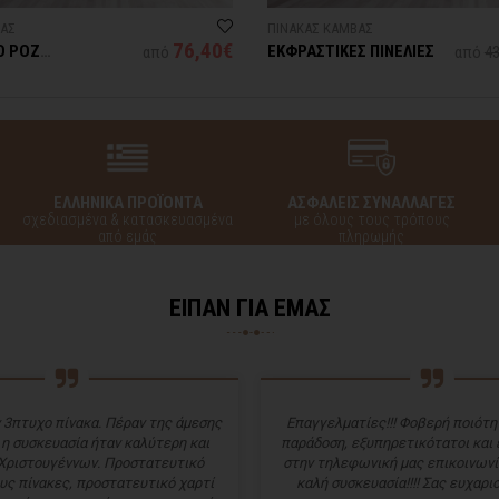
ΒΑΣ
ΠΙΝΑΚΑΣ ΚΑΜΒΑΣ
76,40€
Ο ΡΟΖ
ΕΚΦΡΑΣΤΙΚΕΣ ΠΙΝΕΛΙΕΣ
από
από
43
ΕΛΛΗΝΙΚΑ ΠΡΟΪΟΝΤΑ
ΑΣΦΑΛΕΙΣ ΣΥΝΑΛΛΑΓΕΣ
σχεδιασμένα & κατασκευασμένα
με όλους τους τρόπους
από εμάς
πληρωμής
ΕΙΠΑΝ ΓΙΑ ΕΜΑΣ
 3πτυχο πίνακα. Πέραν της άμεσης
Επαγγελματίες!!! Φοβερή ποιότητ
 η συσκευασία ήταν καλύτερη και
παράδοση, εξυπηρετικότατοι και
Χριστουγέννων. Προστατευτικό
στην τηλεφωνική μας επικοινωνί
υς πίνακες, προστατευτικό χαρτί
καλή συσκευασία!!!! Σας ευχαρισ