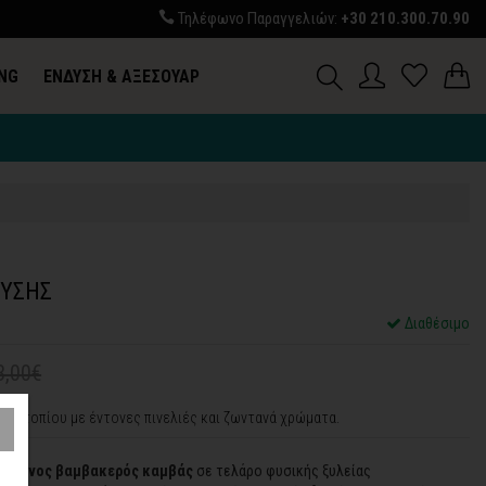
Τηλέφωνο Παραγγελιών:
+30 210.300.70.90
ING
ΕΝΔΥΣΗ & ΑΞΕΣΟΥΑΡ
Σ
ΦΥΣΗΣ
Διαθέσιμο
3,00€
η τοπίου με έντονες πινελιές και ζωντανά χρώματα.
οιημένος βαμβακερός καμβάς
σε τελάρο φυσικής ξυλείας