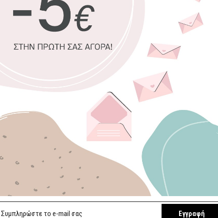
Οικολογική 
Δυνατότητα 
Χειροποίητη
Έτοιμοι για 
Επιλέξτε διαστ
45 x 30 εκ.
140 x 100 εκ.
Επιλέξτε κορνίζ
Χωρίς κορνί
Εγγραφή