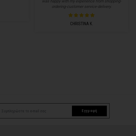
was happy with my experience from shopping-
ordering-customer service-delivery.
CHRISTINA K.
Εγγραφή