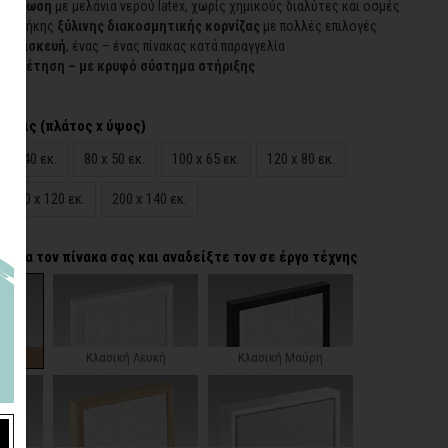
εκτύπωση
με μελάνια νερού latex, χωρίς χημικούς διαλύτες και οσμές
προσθήκης
ξύλινης διακοσμητικής κορνίζας
με πολλές επιλογές
 κατασκευή
, ένας – ένας πίνακας κατά παραγγελία
τοποθέτηση – με κρυφό σύστημα στήριξης
άσεις (πλάτος x ύψος)
65 x 40 εκ.
80 x 50 εκ.
100 x 65 εκ.
120 x 80 εκ.
180 x 120 εκ.
200 x 140 εκ.
α για τον πίνακα σας και αναδείξτε τον σε έργο τέχνης
ζα
Κλασική Λευκή
Κλασική Μαύρη