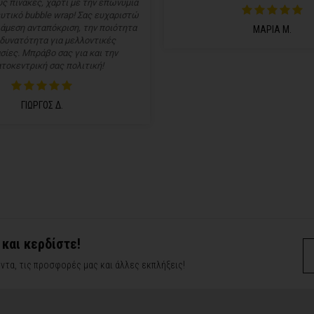
ς πίνακες, χαρτί με την επωνυμία
υτικό bubble wrap! Σας ευχαριστώ
 άμεση ανταπόκριση, την ποιότητα
ΜΑΡΙΑ Μ.
 δυνατότητα για μελλοντικές
σίες. Μπράβο σας για και την
τοκεντρική σας πολιτική!
ΓΙΩΡΓΟΣ Δ.
 και κερδίστε!
ντα, τις προσφορές μας και άλλες εκπλήξεις!