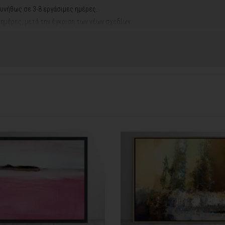
υνήθως σε 3-8 εργάσιμες ημέρες.
ς ημέρες, μετά την έγκριση των νέων σχεδίων.
νακά σας, ο χρόνος παραγωγής κυμαίνεται
σε 5-8 εργάσιμες ημέρες
.
ή αργιών ή καλοκαιρινών διακοπών, μπορεί να χρειαστεί λίγος περισσότερος
info@thinkart.gr
φορίες στο