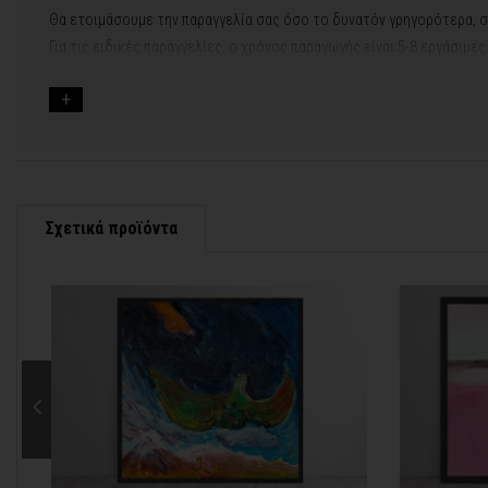
Θα ετοιμάσουμε την παραγγελία σας όσο το δυνατόν γρηγορότερα, σ
Για τις ειδικές παραγγελίες, ο χρόνος παραγωγής είναι 5-8 εργάσιμε
Εφόσον επιλέξετε να προσθέσετε και διακοσμητική κορνίζα στον πί
Εάν η αποστολή πραγματοποιείται κατά τη διάρκεια μεγάλων εορτών 
Για αυτές τις περιπτώσεις - φροντίστε την παραγγελία σας νωρίτερα!
Μπορείτε πάντα να επικοινωνείτε μαζί μας για περισσότερες πληρο
Σχετικά προϊόντα