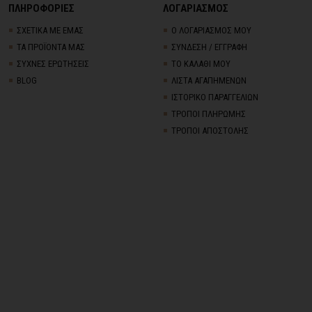
ΠΛΗΡΟΦΟΡΙΕΣ
ΛΟΓΑΡΙΑΣΜΟΣ
ΣΧΕΤΙΚΑ ΜΕ ΕΜΑΣ
Ο ΛΟΓΑΡΙΑΣΜΟΣ ΜΟΥ
ΤΑ ΠΡΟΪΟΝΤΑ ΜΑΣ
ΣΥΝΔΕΣΗ / ΕΓΓΡΑΦΗ
ΣΥΧΝΕΣ ΕΡΩΤΗΣΕΙΣ
ΤΟ ΚΑΛΑΘΙ ΜΟΥ
BLOG
ΛΙΣΤΑ ΑΓΑΠΗΜΕΝΩΝ
ΙΣΤΟΡΙΚΟ ΠΑΡΑΓΓΕΛΙΩΝ
ΤΡΟΠΟΙ ΠΛΗΡΩΜΗΣ
ΤΡΟΠΟΙ ΑΠΟΣΤΟΛΗΣ