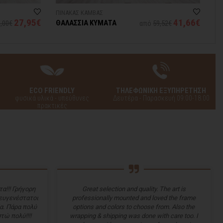
ΠΙΝΑΚΑΣ ΚΑΜΒΑΣ
ΠΙ
27,95€
41,66€
ΘΑΛΑΣΣΙΑ ΚΥΜΑΤΑ
Λ
,00€
από
59,52€
ECO FRIENDLY
ΤΗΛΕΦΩΝΙΚΗ ΕΞΥΠΗΡΕΤΗΣΗ
φυσικά υλικά - υπεύθυνες
Δευτέρα - Παρασκευή 09:00-18:00
πρακτικές
α!!! Γρήγορη
Great selection and quality. The art is
 ευγενέστατοι
professionally mounted and loved the frame
α. Πάρα πολύ
options and colors to choose from. Also the
τώ πολύ!!!!
wrapping & shipping was done with care too. I