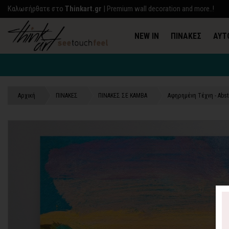
Kαλωσήρθατε στο
Thinkart.gr
| Premium wall decoration and more..!
NEW IN
ΠΙΝΑΚΕΣ
ΑΥΤ
Αρχική
ΠΙΝΑΚΕΣ
ΠΙΝΑΚΕΣ ΣΕ ΚΑΜΒΑ
Αφηρημένη Τέχνη - Abst