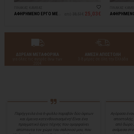
ΠΙΝΑΚΑΣ ΚΑΜΒΑΣ
ΠΙΝΑΚΑΣ ΚΑΜ
5€
25,03€
ΑΦΗΡΗΜΕΝΟ ΕΡΓΟ ΜΕ
ΑΦΗΡΗΜΕΝ
από
38,51€
ΠΡΑΣΙΝΟ ΠΟΥΛΙ
ΤΟΠΙΟ
ΔΩΡΕΑΝ ΜΕΤΑΦΟΡΙΚΑ
ΑΜΕΣΗ ΑΠΟΣΤΟΛΗ
για όλες τις αγορές άνω των
3-8 μέρες σε όλη την Ελλάδα
200€
Παρήγγειλα ένα 6-φυλλο παραβάν δύο όψεων
Αγόρασα έναν
και έμεινα κατενθουσιασμένη! Είναι ένα
αποστολής,
πραγματικό έργο τέχνης που ομορφαίνει
από δώρο 
απίστευτα τον χώρο του σαλονιού μου, που
ανάμεσα στο