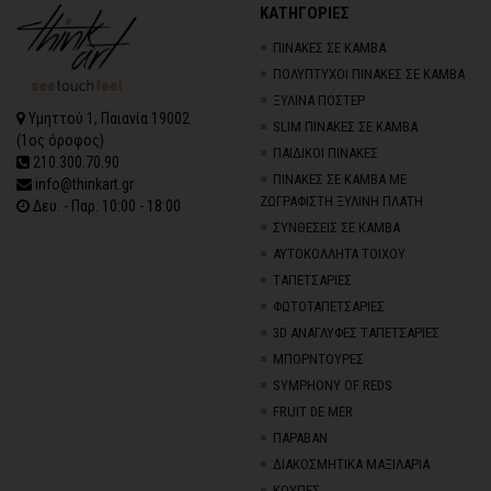
ΚΑΤΗΓΟΡΙΕΣ
ΠΙΝΑΚΕΣ ΣΕ ΚΑΜΒΑ
ΠΟΛΥΠΤΥΧΟΙ ΠΙΝΑΚΕΣ ΣΕ ΚΑΜΒΑ
ΞΥΛΙΝΑ ΠΟΣΤΕΡ
Υμηττού 1, Παιανία 19002
SLIM ΠΙΝΑΚΕΣ ΣΕ ΚΑΜΒΑ
(1ος όροφος)
ΠΑΙΔΙΚΟΙ ΠΙΝΑΚΕΣ
210.300.70.90
ΠΙΝΑΚΕΣ ΣΕ ΚΑΜΒΑ ΜΕ
info@thinkart.gr
ΖΩΓΡΑΦΙΣΤΗ ΞΥΛΙΝΗ ΠΛΑΤΗ
Δευ. - Παρ. 10:00 - 18:00
ΣΥΝΘΕΣΕΙΣ ΣΕ ΚΑΜΒΑ
ΑΥΤΟΚΟΛΛΗΤΑ ΤΟΙΧΟΥ
TΑΠΕΤΣΑΡΙΕΣ
ΦΩΤΟΤΑΠΕΤΣΑΡΙΕΣ
3D AΝΑΓΛΥΦΕΣ TΑΠΕΤΣΑΡΙΕΣ
ΜΠΟΡΝΤΟΥΡΕΣ
SYMPHONY OF REDS
FRUIT DE MER
ΠΑΡΑΒΑΝ
ΔΙΑΚΟΣΜΗΤΙΚΑ ΜΑΞΙΛΑΡΙΑ
ΚΟΥΠΕΣ