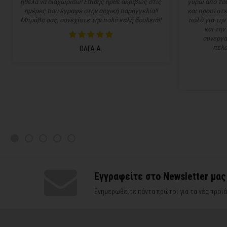
ήθελα να διαχωρίσω! Επίσης ήρθε ακριβώς στις
γύρω από του
ημέρες που έγραφε στην αρχική παραγγελία!!
και προστατε
Μπράβο σας, συνεχίστε την πολύ καλή δουλειά!!
πολύ για την
και την
συνεργα
πελα
ΟΛΓΑ Α.
Εγγραφείτε στο Newsletter μας
Ενημερωθείτε πάντα πρώτοι για τα νέα προϊό