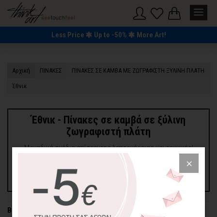
Less Price
Up to -50%
More Art!
Αρχική
ΠΙΝΑΚΕΣ
ΠΙΝΑΚΕΣ ΣΕ ΚΑΜΒΑ ΜΕ ΖΩΓΡΑΦΙΣΤΗ ΞΥΛΙΝΗ ΠΛΑΤΗ
Έθνικ
Έθνικ - Πίνακες σε καμβά σε ξύλινη
ζωγραφιστή πλάτη
Μοναδικά σχέδια απίστευτης λεπτομέρειας και τεχνικής!
Επιλέξτε τα για να δημιουργήσετε τον δικό σας
ιδιαίτερο χώρο χαλάρωσης ή για να να δώσετε χρώμα και
μοναδικό στυλ.
Βρέθηκαν 4 προϊόντα