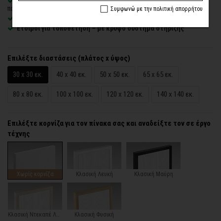
Δυνατότητα προσθήκης
ξύλινης διακοσμητικής κορνίζας
με
πολλές επιλογές
Συμφωνώ με την πολιτική απορρήτου
Χειροποίητη κατασκευή
, ένας – ένας πίνακας κατά παραγγελία
Έτοιμοι για τοποθέτηση – με κρυφό σύστημα στήριξης
Επιλέξτε διαστάσεις (πλάτος x ύψος)
30 x 30 εκ.
40 x 40 εκ.
50 x 50 εκ.
65 x 65 εκ.
80 x 80 εκ.
100 x 100 εκ.
120 x 120 εκ.
140 x 140 εκ.
Επιλέξτε κορνίζα για τον πίνακα σας και αναδείξτε τον σε έργο
τέχνης
Χωρίς κορνίζα
Κλασική Λευκή
Κλασική Μαύρη
Κλασική Ντεκαπέ Λευκή
Κλασική Φυσική