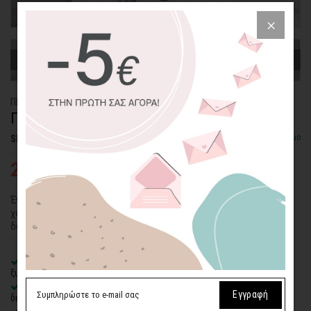
ΠΙΝΑΚΑΣ ΚΑΜΒΑΣ
ΠΟΝΤΙΚΑΚΙ ΜΕ ΚΙΤΡΙΝΟ ΦΟΡΕΜΑ
Διαθέσιμο
SKU: CVPS-138-SQ
25,03€
38,51€
Ένα ποντικάκι με κίτρινο φόρεμα. Ένας πίνακας σε καμβά με ένα
χαριτωμένο θέμα και απαλά χρώματα για βρεφικά και παιδικά
δωμάτια.
100% πιστοποιημένος βαμβακερός καμβάς
σε τελάρο φυσικής
ξυλείας
Οικολογική εκτύπωση
με μελάνια νερού latex, χωρίς χημικούς
Εγγραφή
διαλύτες και οσμές