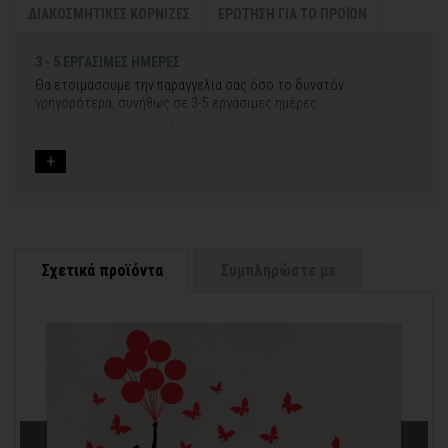
ΔΙΑΚΟΣΜΗΤΙΚΕΣ ΚΟΡΝΙΖΕΣ
ΕΡΩΤΗΣΗ ΓΙΑ ΤΟ ΠΡΟΪΟΝ
3 - 5 ΕΡΓΑΣΙΜΕΣ ΗΜΕΡΕΣ
Θα ετοιμάσουμε την παραγγελία σας όσο το δυνατόν
γρηγορότερα, συνήθως σε 3-5 εργάσιμες ημέρες.
Για τις ειδικές παραγγελίες, ο χρόνος παραγωγής είναι 5-7
εργάσιμες ημέρες, μετά την έγκριση των νέων σχεδίων.
Εφόσον επιλέξετε να προσθέσετε και διακοσμητική κορνίζα
στον πίνακά σας, ο χρόνος παραγωγής κυμαίνεται
σε 5-8
εργάσιμες ημέρες
.
Εάν η αποστολή πραγματοποιείται κατά τη διάρκεια μεγάλων
εορτών ή αργιών ή καλοκαιρινών διακοπών, μπορεί να χρειαστεί
λίγος περισσότερος χρόνος για να παραδοθεί.
Σχετικά προϊόντα
Συμπληρώστε με
Για αυτές τις περιπτώσεις - φροντίστε την παραγγελία σας
νωρίτερα!
Μπορείτε πάντα να επικοινωνείτε μαζί μας για περισσότερες
contact@thinkart.gr
πληροφορίες στο