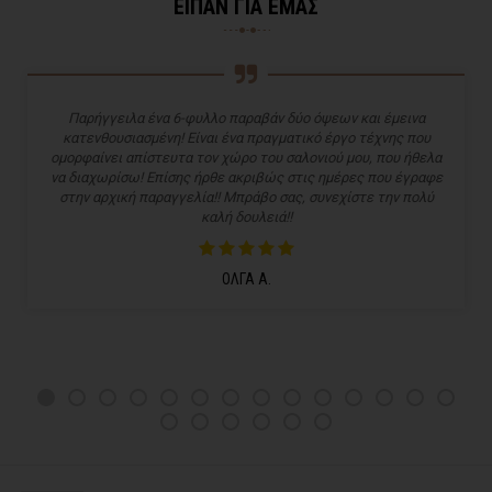
ΕΙΠΑΝ ΓΙΑ ΕΜΑΣ
Παρήγγειλα ένα 6-φυλλο παραβάν δύο όψεων και έμεινα
κατενθουσιασμένη! Είναι ένα πραγματικό έργο τέχνης που
ομορφαίνει απίστευτα τον χώρο του σαλονιού μου, που ήθελα
να διαχωρίσω! Επίσης ήρθε ακριβώς στις ημέρες που έγραφε
στην αρχική παραγγελία!! Μπράβο σας, συνεχίστε την πολύ
καλή δουλειά!!
ΟΛΓΑ Α.