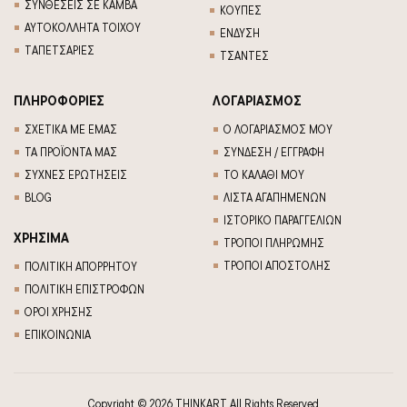
ΣΥΝΘΕΣΕΙΣ ΣΕ ΚΑΜΒΑ
ΚΟΥΠΕΣ
ΑΥΤΟΚΟΛΛΗΤΑ ΤΟΙΧΟΥ
ΕΝΔΥΣΗ
TΑΠΕΤΣΑΡΙΕΣ
ΤΣΑΝΤΕΣ
ΠΛΗΡΟΦΟΡΙΕΣ
ΛΟΓΑΡΙΑΣΜΟΣ
ΣΧΕΤΙΚΑ ΜΕ ΕΜΑΣ
Ο ΛΟΓΑΡΙΑΣΜΟΣ ΜΟΥ
ΤΑ ΠΡΟΪΟΝΤΑ ΜΑΣ
ΣΥΝΔΕΣΗ / ΕΓΓΡΑΦΗ
ΣΥΧΝΕΣ ΕΡΩΤΗΣΕΙΣ
ΤΟ ΚΑΛΑΘΙ ΜΟΥ
BLOG
ΛΙΣΤΑ ΑΓΑΠΗΜΕΝΩΝ
ΙΣΤΟΡΙΚΟ ΠΑΡΑΓΓΕΛΙΩΝ
ΧΡΗΣΙΜΑ
ΤΡΟΠΟΙ ΠΛΗΡΩΜΗΣ
ΤΡΟΠΟΙ ΑΠΟΣΤΟΛΗΣ
ΠΟΛΙΤΙΚΗ ΑΠΟΡΡΗΤΟΥ
ΠΟΛΙΤΙΚΗ ΕΠΙΣΤΡΟΦΩΝ
ΟΡΟΙ ΧΡΗΣΗΣ
ΕΠΙΚΟΙΝΩΝΙΑ
Copyright © 2026 THINKART. All Rights Reserved.