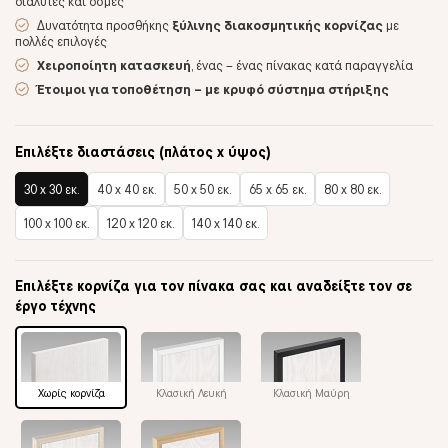
διαλύτες και οσμές
Δυνατότητα προσθήκης
ξύλινης διακοσμητικής κορνίζας
με
πολλές επιλογές
Χειροποίητη κατασκευή
, ένας – ένας πίνακας κατά παραγγελία
Έτοιμοι για τοποθέτηση – με κρυφό σύστημα στήριξης
Επιλέξτε διαστάσεις (πλάτος x ύψος)
30 x 30 εκ.
40 x 40 εκ.
50 x 50 εκ.
65 x 65 εκ.
80 x 80 εκ.
100 x 100 εκ.
120 x 120 εκ.
140 x 140 εκ.
Επιλέξτε κορνίζα για τον πίνακα σας και αναδείξτε τον σε
έργο τέχνης
Χωρίς κορνίζα
Κλασική Λευκή
Κλασική Μαύρη