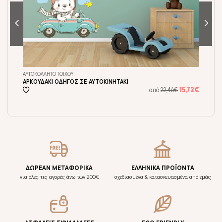
ΑΥΤΟΚΟΛΛΗΤΟ ΤΟΙΧΟΥ
ΤΑΠ
ΑΡΚΟΥΔΑΚΙ ΟΔΗΓΟΣ ΣΕ ΑΥΤΟΚΙΝΗΤΑΚΙ
ΑΡ
17€
15,72€
από
22,46€
ΔΩΡΕΑΝ ΜΕΤΑΦΟΡΙΚΑ
ΕΛΛΗΝΙΚΑ ΠΡΟΪΟΝΤΑ
για όλες τις αγορές άνω των 200€
σχεδιασμένα & κατασκευασμένα από εμάς