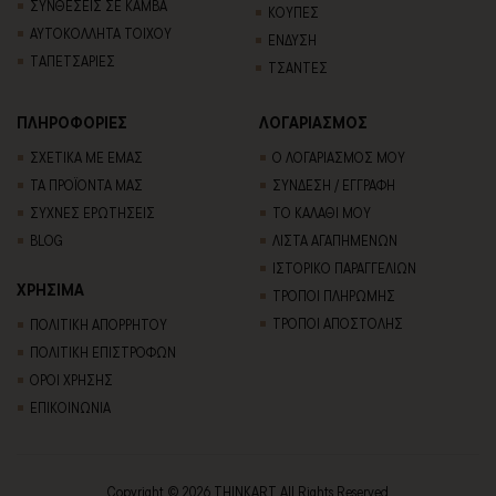
ΣΥΝΘΕΣΕΙΣ ΣΕ ΚΑΜΒΑ
ΚΟΥΠΕΣ
ΑΥΤΟΚΟΛΛΗΤΑ ΤΟΙΧΟΥ
ΕΝΔΥΣΗ
TΑΠΕΤΣΑΡΙΕΣ
ΤΣΑΝΤΕΣ
ΠΛΗΡΟΦΟΡΙΕΣ
ΛΟΓΑΡΙΑΣΜΟΣ
ΣΧΕΤΙΚΑ ΜΕ ΕΜΑΣ
Ο ΛΟΓΑΡΙΑΣΜΟΣ ΜΟΥ
ΤΑ ΠΡΟΪΟΝΤΑ ΜΑΣ
ΣΥΝΔΕΣΗ / ΕΓΓΡΑΦΗ
ΣΥΧΝΕΣ ΕΡΩΤΗΣΕΙΣ
ΤΟ ΚΑΛΑΘΙ ΜΟΥ
BLOG
ΛΙΣΤΑ ΑΓΑΠΗΜΕΝΩΝ
ΙΣΤΟΡΙΚΟ ΠΑΡΑΓΓΕΛΙΩΝ
ΧΡΗΣΙΜΑ
ΤΡΟΠΟΙ ΠΛΗΡΩΜΗΣ
ΤΡΟΠΟΙ ΑΠΟΣΤΟΛΗΣ
ΠΟΛΙΤΙΚΗ ΑΠΟΡΡΗΤΟΥ
ΠΟΛΙΤΙΚΗ ΕΠΙΣΤΡΟΦΩΝ
ΟΡΟΙ ΧΡΗΣΗΣ
ΕΠΙΚΟΙΝΩΝΙΑ
Copyright © 2026 THINKART. All Rights Reserved.