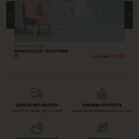
ΑΥΤΟΚΟΛΛΗΤΟ ΤΟΙΧΟΥ
ΑΥ
ΜΟΝΟΚΕΡΟΣ ΜΕ ΛΟΥΛΟΥΔΑΚΙΑ
ΜΟ
99€
19,92€
από
28,45€
ΔΩΡΕΑΝ ΜΕΤΑΦΟΡΙΚΑ
ΕΛΛΗΝΙΚΑ ΠΡΟΪΟΝΤΑ
για όλες τις αγορές άνω των 200€
σχεδιασμένα & κατασκευασμένα από εμάς