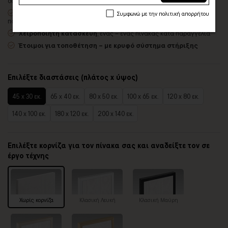
διαλύτες και οσμές
Δυνατότητα προσθήκης
ξύλινης διακοσμητικής κορνίζας
με
Συμφωνώ με την πολιτική απορρήτου
πολλές επιλογές
Χειροποίητη κατασκευή
, ένας – ένας πίνακας κατά παραγγελία
Έτοιμοι για τοποθέτηση – με κρυφό σύστημα στήριξης
Επιλέξτε διαστάσεις (πλάτος x ύψος)
45 x 30 εκ.
65 x 40 εκ.
80 x 50 εκ.
100 x 65 εκ.
120 x 80 εκ.
140 x 100 εκ.
180 x 120 εκ.
200 x 140 εκ.
Επιλέξτε κορνίζα για τον πίνακα σας και αναδείξτε τον σε
έργο τέχνης
Χωρίς κορνίζα
Κλασική Λευκή
Κλασική Μαύρη