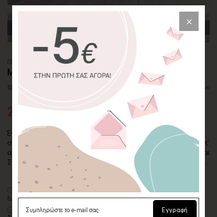
ΠΙΝΑΚΑΣ ΚΑΜΒΑΣ
ΜΟΝΟΚΕΡΟΣ ΚΑΙ ΣΥΝΝΕΦΟ
SKU: CVPS-99-L
Διαθέσιμο
27,95€
43,00€
Ένας χαριτωμένος μονόκερος ξεκουράζεται πάνω στο
συννεφάκι του. Αν τα παιδιά σας τρέφουν ιδιαίτερη λατρεία γι'
αυτά τα μυθικά πλάσματα, ο πίνακας σε καμβά "Μονόκερος και
Σύννεφο" είναι μια από τις πολλές επιλογές της συλλογής μας.
100% πιστοποιημένος βαμβακερός καμβάς
σε τελάρο φυσικής
ξυλείας
Οικολογική εκτύπωση
με μελάνια νερού latex, χωρίς χημικούς
Εγγραφή