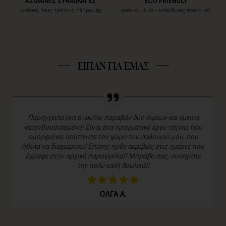
ΑΣΦΑΛΕΙΣ ΣΥΝΑΛΛΑΓΕΣ
ECO FRIENDLY
με όλους τους τρόπους πληρωμής
φυσικά υλικά - υπεύθυνες πρακτικές
ΕΙΠΑΝ ΓΙΑ ΕΜΑΣ
Παρήγγειλα ένα 6-φυλλο παραβάν δύο όψεων και έμεινα
κατενθουσιασμένη! Είναι ένα πραγματικό έργο τέχνης που
ομορφαίνει απίστευτα τον χώρο του σαλονιού μου, που
ήθελα να διαχωρίσω! Επίσης ήρθε ακριβώς στις ημέρες που
έγραφε στην αρχική παραγγελία!! Μπράβο σας, συνεχίστε
την πολύ καλή δουλειά!!
ΟΛΓΑ Α.